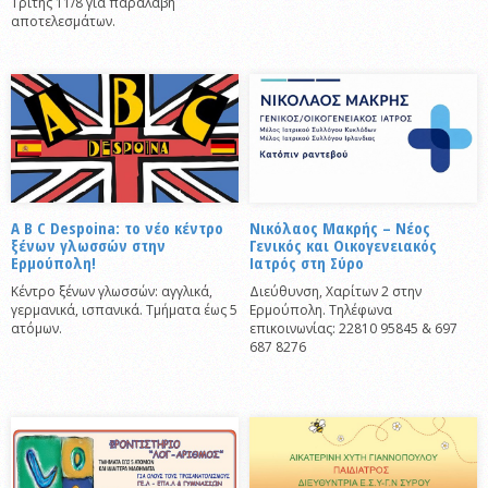
Τρίτης 11/8 για παραλαβή
αποτελεσμάτων.
A B C Despoina: το νέο κέντρο
Νικόλαος Μακρής – Νέος
ξένων γλωσσών στην
Γενικός και Οικογενειακός
Ερμούπολη!
Ιατρός στη Σύρο
Κέντρο ξένων γλωσσών: αγγλικά,
Διεύθυνση, Χαρίτων 2 στην
γερμανικά, ισπανικά. Τμήματα έως 5
Ερμούπολη. Τηλέφωνα
ατόμων.
επικοινωνίας: 22810 95845 & 697
687 8276