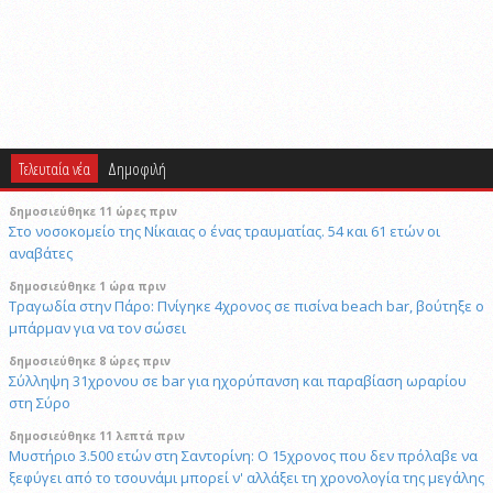
Τελευταία νέα
Δημοφιλή
δημοσιεύθηκε 11 ώρες πριν
Στο νοσοκομείο της Νίκαιας ο ένας τραυματίας. 54 και 61 ετών οι
αναβάτες
δημοσιεύθηκε 1 ώρα πριν
Τραγωδία στην Πάρο: Πνίγηκε 4χρονος σε πισίνα beach bar, βούτηξε ο
μπάρμαν για να τον σώσει
δημοσιεύθηκε 8 ώρες πριν
Σύλληψη 31χρονου σε bar για ηχορύπανση και παραβίαση ωραρίου
στη Σύρο
δημοσιεύθηκε 11 λεπτά πριν
Μυστήριο 3.500 ετών στη Σαντορίνη: Ο 15χρονος που δεν πρόλαβε να
ξεφύγει από το τσουνάμι μπορεί ν' αλλάξει τη χρονολογία της μεγάλης