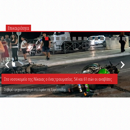
Επικαιρότητα
 σε πισίνα beach bar, βούτηξε ο μπάρμαν για να τον σώσει
Σύλληψη 31χρονου σε bar για ηχορ
Στο νοσοκομείο της Νίκαιας ο ένας τραυματίας. 54 και 61 ετών οι αναβάτες
Σοβαρό τροχαίο ατύχημα στο λιμάνι της Ερμούπολης