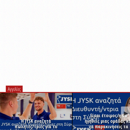
Αγγελίες
Είσαι έτοιμος/η να
Η JYSK αναζητά
ηγηθείς μιας ομάδας κ
πωλητές/τριες για το
να παρακινήσεις τα