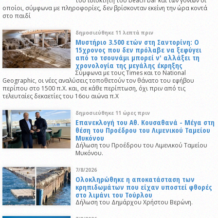
του ιδιοκτήτη του beach bar και των γονιών οι
οποίοι, σύμφωνα με πληροφορίες, δεν βρίσκονταν εκείνη την ώρα κοντά
στο παιδί
δημοσιεύθηκε 11 λεπτά πριν
Μυστήριο 3.500 ετών στη Σαντορίνη: Ο
15χρονος που δεν πρόλαβε να ξεφύγει
από το τσουνάμι μπορεί ν' αλλάξει τη
χρονολογία της μεγάλης έκρηξης
Σύμφωνα με τους Times και το National
Geographic, οι νέες αναλύσεις τοποθετούν τον θάνατο του εφήβου
περίπου στο 1500 π.Χ. και, σε κάθε περίπτωση, όχι πριν από τις
τελευταίες δεκαετίες του 16ου αιώνα π.Χ
δημοσιεύθηκε 11 ώρες πριν
Επανεκλογή του Αθ. Κουσαθανά - Μέγα στη
θέση του Προέδρου του Λιμενικού Ταμείου
Μυκόνου
Δήλωση του Προέδρου του Λιμενικού Ταμείου
Μυκόνου.
7/8/2026
Oλοκληρώθηκε η αποκατάσταση των
κρηπιδωμάτων που είχαν υποστεί φθορές
στο λιμάνι του Τούρλου
Δήλωση του Δημάρχου Χρήστου Βερώνη.