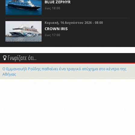
BLUE ZEPHYR
έως 18:00
Κυριακή, 16 Αυγούστου 2026 - 08:00
CROWN IRIS
έως 17:00
Γνωρίζατε ότι...
Ο Εμμανουήλ Ροΐδης παθαίνει ένα τραγικό ατύχημα στο κέντρο της
Αθήνας