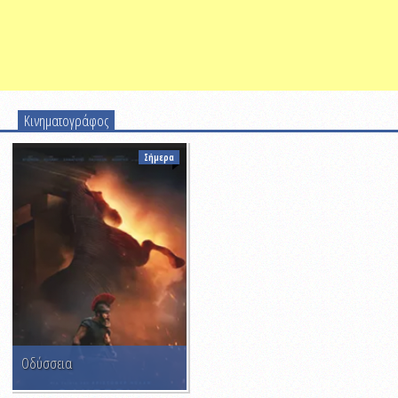
Κινηματογράφος
Σήμερα
Οδύσσεια
Παλλάς (θερινό)