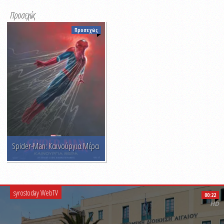
Προσεχώς
Προσεχώς
Spider-Man: Καινούργια Μέρα
Παλλάς (θερινό)
syrostoday WebTV
00:22
HD