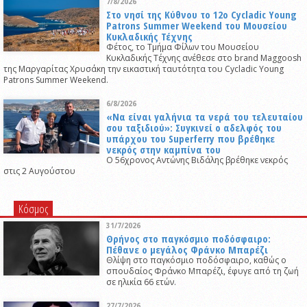
7/8/2026
Στο νησί της Κύθνου το 12ο Cycladic Young
Patrons Summer Weekend του Μουσείου
Κυκλαδικής Τέχνης
Φέτος, το Τμήμα Φίλων του Μουσείου
Κυκλαδικής Τέχνης ανέθεσε στο brand Maggoosh
της Μαργαρίτας Χρυσάκη την εικαστική ταυτότητα του Cycladic Young
Patrons Summer Weekend.
6/8/2026
«Να είναι γαλήνια τα νερά του τελευταίου
σου ταξιδιού»: Συγκινεί ο αδελφός του
υπάρχου του Superferry που βρέθηκε
νεκρός στην καμπίνα του
Ο 56χρονος Αντώνης Βιδάλης βρέθηκε νεκρός
στις 2 Αυγούστου
Κόσμος
31/7/2026
Θρήνος στο παγκόσμιο ποδόσφαιρο:
Πέθανε ο μεγάλος Φράνκο Μπαρέζι
Θλίψη στο παγκόσμιο ποδόσφαιρο, καθώς ο
σπουδαίος Φράνκο Μπαρέζι, έφυγε από τη ζωή
σε ηλικία 66 ετών.
27/7/2026