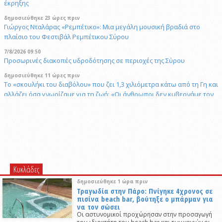
έκρηξης
δημοσιεύθηκε 23 ώρες πριν
Γιώργος Νταλάρας «Ρεμπέτικο»: Μια μεγάλη μουσική βραδιά στο
πλαίσιο του Φεστιβάλ Ρεμπέτικου Σύρου
7/8/2026 09:50
Προσωρινές διακοπές υδροδότησης σε περιοχές της Σύρου
δημοσιεύθηκε 11 ώρες πριν
Το «σκουλήκι του διαβόλου» που ζει 1,3 χιλιόμετρα κάτω από τη Γη και
αλλάζει όσα γνωρίζαμε για τη ζωή: «Οι άνθρωποι δεν κυβερνάμε τον
κόσμο»
δημοσιεύθηκε 11 ώρες πριν
Επανεκλογή του Αθ. Κουσαθανά - Μέγα στη θέση του Προέδρου του
Λιμενικού Ταμείου Μυκόνου
6/8/2026 22:03
Καλλιτέχνες από τη Σύρο, την Ελβετία και την Ιαπωνία συναντιούνται
Κυκλάδες
στην Άνω Σύρο
δημοσιεύθηκε 1 ώρα πριν
29/4/2026 18:53
Τραγωδία στην Πάρο: Πνίγηκε 4χρονος σε
CNN: Ο κορυφαίος στρατηγός του Τραμπ αναζητά διέξοδο από τον
πισίνα beach bar, βούτηξε ο μπάρμαν για
πόλεμο με το Ιράν
να τον σώσει
Οι αστυνομικοί προχώρησαν στην προσαγωγή