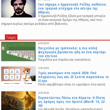
Σαν σήμερα ο Εμμανουήλ Ροΐδης παθαίνει
ενα τραγικό ατύχημα στο κέντρο της
Αθήνας
Ο Εμμανουήλ Ροΐδης έζησε μια τραγική ιστορία
σε έναν κεντρικό δρόμο της Αθήνας, εκεί που
σήμερα κυρίως ακούμε ροδάκια από βαλιτσες.
Γνώμες
6/8/2026
Παιχνίδια με τράπουλα: η πιο απλή
ψυχαγωγία βρίσκεται ήδη σε ένα συρτάρι
του σπιτιού
Παιχνίδια για παρέες και οικογένειες
5/8/2026
Τιμές καυσίμων στα νησιά 2026: Πού
πληρώνεις έως και 25 λεπτά παραπάνω το
λίτρο
Πόσο ακριβότερο είναι το υγραέριο στα νησιά;
2/8/2026
Περπατώντας Πάνω στα Κύματα: Η Πίστη
ως Δρόμος προς τον Χριστό (Ματθ. 14, 22-
34)
του Μιχαήλ Χούλη, Θεολόγου-εκπαιδευτικού