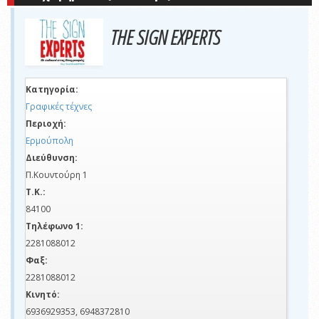
THE SIGN EXPERTS
Κατηγορία:
Γραφικές τέχνες
Περιοχή:
Ερμούπολη
Διεύθυνση:
Π.Κουντούρη 1
Τ.Κ.:
84100
Τηλέφωνο 1:
2281088012
Φαξ:
2281088012
Κινητό:
6936929353, 6948372810