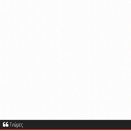
Γνώμες