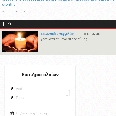
έκρηξης
δημοσιεύθηκε 2 ώρες πριν
Πώς το επαγγελματικό video αλλάζει την προβολή επιχειρήσεων και
προορισμών
Life
7/8/2026 21:46
Κοινωνικές Αναγγελίες
Τα κοινωνικά
Γιώργος Νταλάρας «Ρεμπέτικο»: Μια μεγάλη μουσική βραδιά στο
γεγονότα σήμερα στο νησί μας
πλαίσιο του Φεστιβάλ Ρεμπέτικου Σύρου
7/8/2026 09:50
Προσωρινές διακοπές υδροδότησης σε περιοχές της Σύρου
δημοσιεύθηκε 14 ώρες πριν
Το «σκουλήκι του διαβόλου» που ζει 1,3 χιλιόμετρα κάτω από τη Γη και
αλλάζει όσα γνωρίζαμε για τη ζωή: «Οι άνθρωποι δεν κυβερνάμε τον
κόσμο»
δημοσιεύθηκε 14 ώρες πριν
Επανεκλογή του Αθ. Κουσαθανά - Μέγα στη θέση του Προέδρου του
Λιμενικού Ταμείου Μυκόνου
6/8/2026 22:03
Καλλιτέχνες από τη Σύρο, την Ελβετία και την Ιαπωνία συναντιούνται
στην Άνω Σύρο