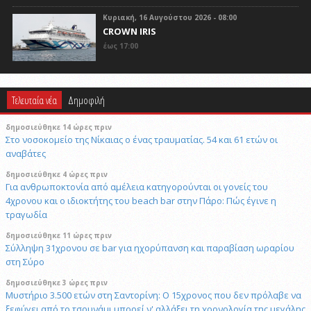
Κυριακή, 16 Αυγούστου 2026 - 08:00
CROWN IRIS
έως 17:00
Τελευταία νέα
Δημοφιλή
δημοσιεύθηκε 14 ώρες πριν
Στο νοσοκομείο της Νίκαιας ο ένας τραυματίας. 54 και 61 ετών οι
αναβάτες
δημοσιεύθηκε 4 ώρες πριν
Για ανθρωποκτονία από αμέλεια κατηγορούνται οι γονείς του
4χρονου και ο ιδιοκτήτης του beach bar στην Πάρο: Πώς έγινε η
τραγωδία
δημοσιεύθηκε 11 ώρες πριν
Σύλληψη 31χρονου σε bar για ηχορύπανση και παραβίαση ωραρίου
στη Σύρο
δημοσιεύθηκε 3 ώρες πριν
Μυστήριο 3.500 ετών στη Σαντορίνη: Ο 15χρονος που δεν πρόλαβε να
ξεφύγει από το τσουνάμι μπορεί ν' αλλάξει τη χρονολογία της μεγάλης