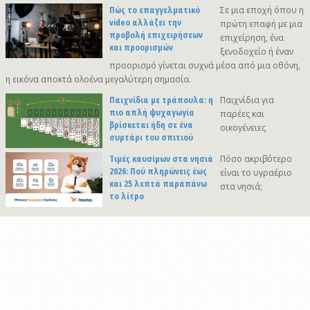
Πώς το επαγγελματικό
Σε μια εποχή όπου η
video αλλάζει την
πρώτη επαφή με μια
προβολή επιχειρήσεων
επιχείρηση, ένα
και προορισμών
ξενοδοχείο ή έναν
προορισμό γίνεται συχνά μέσα από μια οθόνη,
η εικόνα αποκτά ολοένα μεγαλύτερη σημασία.
Παιχνίδια με τράπουλα: η
Παιχνίδια για
πιο απλή ψυχαγωγία
παρέες και
βρίσκεται ήδη σε ένα
οικογένειες
συρτάρι του σπιτιού
Τιμές καυσίμων στα νησιά
Πόσο ακριβότερο
2026: Πού πληρώνεις έως
είναι το υγραέριο
και 25 λεπτά παραπάνω
στα νησιά;
το λίτρο