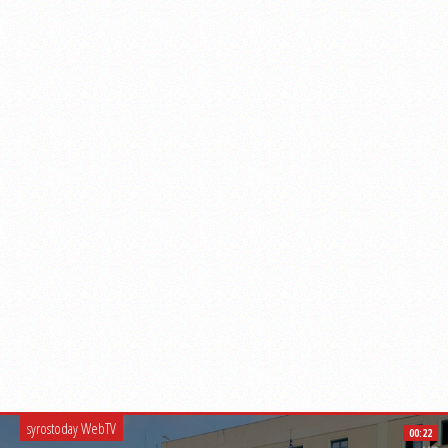
syrostoday WebTV
00:22