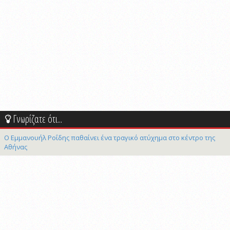
Γνωρίζατε ότι...
Ο Εμμανουήλ Ροΐδης παθαίνει ένα τραγικό ατύχημα στο κέντρο της
Αθήνας