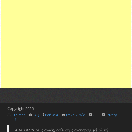
Copyright
2026
Site map
|
FAQ
|
Βοήθεια
|
Επικοινωνία
|
RSS
|
Privacy
Policy
ΑΠΑΓΟΡΕΥΕΤΑΙ η αναδημοσίευση, η αναπαραγωγή, ολική,