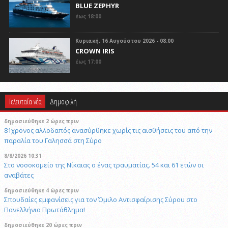
BLUE ZEPHYR
έως 18:00
Κυριακή, 16 Αυγούστου 2026 - 08:00
CROWN IRIS
έως 17:00
Τελευταία νέα
Δημοφιλή
δημοσιεύθηκε 2 ώρες πριν
81χρονος αλλοδαπός ανασύρθηκε χωρίς τις αισθήσεις του από την
παραλία του Γαλησσά στη Σύρο
8/8/2026 10:31
Στο νοσοκομείο της Νίκαιας ο ένας τραυματίας. 54 και 61 ετών οι
αναβάτες
δημοσιεύθηκε 4 ώρες πριν
Σπουδαίες εμφανίσεις για τον Όμιλο Αντισφαίρισης Σύρου στο
Πανελλήνιο Πρωτάθλημα!
δημοσιεύθηκε 20 ώρες πριν