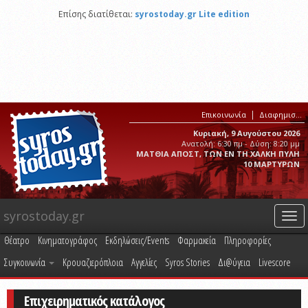
Επίσης διατίθεται:
syrostoday.gr Lite edition
Επικοινωνία
Διαφημιστείτε στο syrostoday.gr
Κυριακή, 9 Αυγούστου 2026
Ανατολή: 6:30 πμ - Δύση: 8:20 μμ
ΜΑΤΘΙΑ ΑΠΟΣΤ, ΤΩΝ ΕΝ ΤΗ ΧΑΛΚΗ ΠΥΛΗ
10 ΜΑΡΤΥΡΩΝ
syrostoday.gr
Togg
navi
Θέατρο
Κινηματογράφος
Εκδηλώσεις/Events
Φαρμακεία
Πληροφορίες
Συγκοινωνία
Κρουαζιερόπλοια
Αγγελίες
Syros Stories
Δι@ύγεια
Livescore
Επιχειρηματικός κατάλογος