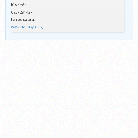
Κινητό:
6937291427
Ιστοσελίδα:
www.iliadasyros.gr