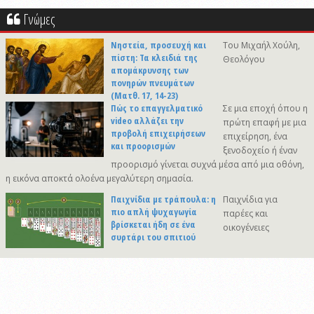
Γνώμες
Νηστεία, προσευχή και
Του Μιχαήλ Χούλη,
πίστη: Τα κλειδιά της
Θεολόγου
απομάκρυνσης των
πονηρών πνευμάτων
(Ματθ. 17, 14-23)
Πώς το επαγγελματικό
Σε μια εποχή όπου η
video αλλάζει την
πρώτη επαφή με μια
προβολή επιχειρήσεων
επιχείρηση, ένα
και προορισμών
ξενοδοχείο ή έναν
προορισμό γίνεται συχνά μέσα από μια οθόνη,
η εικόνα αποκτά ολοένα μεγαλύτερη σημασία.
Παιχνίδια με τράπουλα: η
Παιχνίδια για
πιο απλή ψυχαγωγία
παρέες και
βρίσκεται ήδη σε ένα
οικογένειες
συρτάρι του σπιτιού