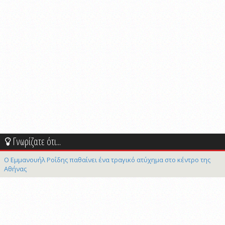
Γνωρίζατε ότι...
Ο Εμμανουήλ Ροΐδης παθαίνει ένα τραγικό ατύχημα στο κέντρο της
Αθήνας