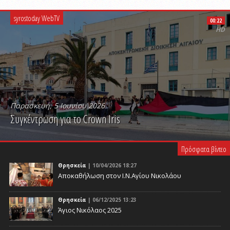
syrostoday WebTV
00:22
HD
Παρασκευή, 5 Ιουνίου 2026
Συγκέντρωση για το Crown Iris
PLAY VIDEO
Πρόσφατα βίντεο
Θρησκεία
| 10/04/2026 18:27
Αποκαθήλωση στον Ι.Ν.Αγίου Νικολάου
Θρησκεία
| 06/12/2025 13:23
Άγιος Νικόλαος 2025