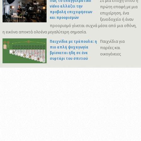
Πώς το επαγγελματικό
Σε μια εποχή όπου η
video αλλάζει την
πρώτη επαφή με μια
προβολή επιχειρήσεων
επιχείρηση, ένα
και προορισμών
ξενοδοχείο ή έναν
προορισμό γίνεται συχνά μέσα από μια οθόνη,
η εικόνα αποκτά ολοένα μεγαλύτερη σημασία.
Παιχνίδια με τράπουλα: η
Παιχνίδια για
πιο απλή ψυχαγωγία
παρέες και
βρίσκεται ήδη σε ένα
οικογένειες
συρτάρι του σπιτιού