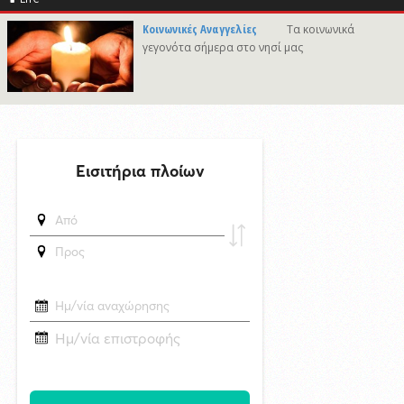
δημοσιεύθηκε 9 ώρες πριν
Κοινωνικές Αναγγελίες
Τα κοινωνικά
Πέθανε στα 74 του χρόνια ο σπουδαίος ηθοποιός Νίκος
γεγονότα σήμερα στο νησί μας
Καλογερόπουλος
8/8/2026 20:05
Χωρίς ναυαγοσώστη ήταν το beach bar στην Πάρο όταν πνίγηκε ο
4χρονος: Το χρονικό της τραγωδίας
29/4/2026 18:53
Μοτζτάμπα Χαμενεΐ: Νέο βίντεο ενώ φουντώνουν οι φήμες για το αν
βρίσκεται στη ζωή
δημοσιεύθηκε 18 ώρες πριν
Σπουδαίες εμφανίσεις για τον Όμιλο Αντισφαίρισης Σύρου στο
Πανελλήνιο Πρωτάθλημα!