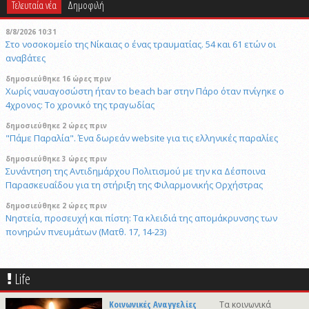
Τελευταία νέα
Δημοφιλή
8/8/2026 10:31
Στο νοσοκομείο της Νίκαιας ο ένας τραυματίας. 54 και 61 ετών οι
αναβάτες
δημοσιεύθηκε 16 ώρες πριν
Χωρίς ναυαγοσώστη ήταν το beach bar στην Πάρο όταν πνίγηκε ο
4χρονος: Το χρονικό της τραγωδίας
δημοσιεύθηκε 2 ώρες πριν
"Πάμε Παραλία". Ένα δωρεάν website για τις ελληνικές παραλίες
δημοσιεύθηκε 3 ώρες πριν
Συνάντηση της Αντιδημάρχου Πολιτισμού με την κα Δέσποινα
Παρασκευαΐδου για τη στήριξη της Φιλαρμονικής Ορχήστρας
δημοσιεύθηκε 2 ώρες πριν
Νηστεία, προσευχή και πίστη: Τα κλειδιά της απομάκρυνσης των
πονηρών πνευμάτων (Ματθ. 17, 14-23)
δημοσιεύθηκε 22 ώρες πριν
Σύλληψη 31χρονου σε bar για ηχορύπανση και παραβίαση ωραρίου
Life
στη Σύρο
δημοσιεύθηκε 2 ώρες πριν
Κοινωνικές Αναγγελίες
Τα κοινωνικά