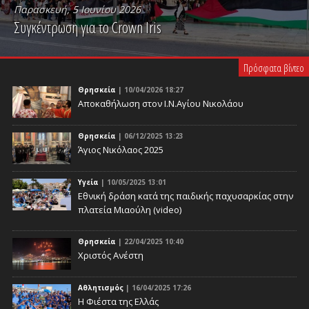
Παρασκευή, 5 Ιουνίου 2026
Συγκέντρωση για το Crown Iris
PLAY VIDEO
Πρόσφατα βίντεο
Θρησκεία
| 10/04/2026 18:27
Αποκαθήλωση στον Ι.Ν.Αγίου Νικολάου
Θρησκεία
| 06/12/2025 13:23
Άγιος Νικόλαος 2025
Υγεία
| 10/05/2025 13:01
Eθνική δράση κατά της παιδικής παχυσαρκίας στην
πλατεία Μιαούλη (video)
Θρησκεία
| 22/04/2025 10:40
Χριστός Ανέστη
Αθλητισμός
| 16/04/2025 17:26
Η Φιέστα της Ελλάς