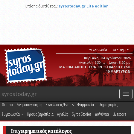
Επίσης διατίθεται:
syrostoday.gr Lite edition
Επικοινωνία
Διαφημιστείτε στο syrostoday.gr
Κυριακή, 9 Αυγούστου 2026
Ανατολή: 6:30 πμ - Δύση: 8:20 μμ
ΜΑΤΘΙΑ ΑΠΟΣΤ, ΤΩΝ ΕΝ ΤΗ ΧΑΛΚΗ ΠΥΛΗ
10 ΜΑΡΤΥΡΩΝ
syrostoday.gr
Togg
navi
Θέατρο
Κινηματογράφος
Εκδηλώσεις/Events
Φαρμακεία
Πληροφορίες
Συγκοινωνία
Κρουαζιερόπλοια
Αγγελίες
Syros Stories
Δι@ύγεια
Livescore
Επιχειρηματικός κατάλογος