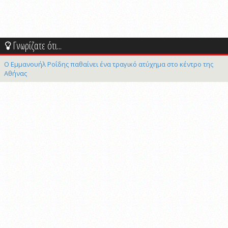
Γνωρίζατε ότι...
Ο Εμμανουήλ Ροΐδης παθαίνει ένα τραγικό ατύχημα στο κέντρο της
Αθήνας