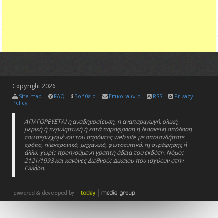
Copyright
2026
Site map
|
FAQ
|
Βοήθεια
|
Επικοινωνία
|
RSS
|
Privacy
Policy
ΑΠΑΓΟΡΕΥΕΤΑΙ η αναδημοσίευση, η αναπαραγωγή, ολική,
μερική ή περιληπτική ή κατά παράφραση ή διασκευή απόδοση
του περιεχομένου του παρόντος web site με οποιονδήποτε
τρόπο, ηλεκτρονικό, μηχανικό, φωτοτυπικό, ηχογράφησης ή
άλλο, χωρίς προηγούμενη γραπτή άδεια του εκδότη. Νόμος
2121/1993 και κανόνες Διεθνούς Δικαίου που ισχύουν στην
Ελλάδα.