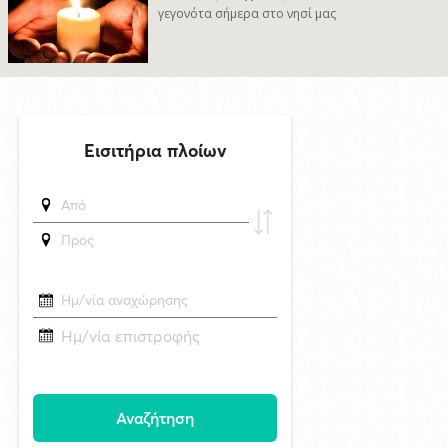
Νάξος: Το μοναδικό νησί των Κυκλάδων χωρίς προστασία από τις
γεγονότα σήμερα στο νησί μας
ανεμογεννήτριες — Γιατί;
δημοσιεύθηκε 15 ώρες πριν
Μυστήριο 3.500 ετών στη Σαντορίνη: Ο 15χρονος που δεν πρόλαβε να
ξεφύγει από το τσουνάμι μπορεί ν' αλλάξει τη χρονολογία της μεγάλης
έκρηξης
6/8/2026 22:03
Καλλιτέχνες από τη Σύρο, την Ελβετία και την Ιαπωνία συναντιούνται
στην Άνω Σύρο
29/4/2026 18:53
CNN: Ο κορυφαίος στρατηγός του Τραμπ αναζητά διέξοδο από τον
πόλεμο με το Ιράν