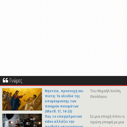
Γνώμες
Νηστεία, προσευχή και
Του Μιχαήλ Χούλη,
πίστη: Τα κλειδιά της
Θεολόγου
απομάκρυνσης των
πονηρών πνευμάτων
(Ματθ. 17, 14-23)
Πώς το επαγγελματικό
Σε μια εποχή όπου η
video αλλάζει την
πρώτη επαφή με μια
προβολή επιχειρήσεων