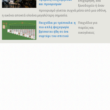
επιχείρηση, ένα
και προορισμών
ξενοδοχείο ή έναν
προορισμό γίνεται συχνά μέσα από μια οθόνη,
η εικόνα αποκτά ολοένα μεγαλύτερη σημασία.
Παιχνίδια με τράπουλα: η
Παιχνίδια για
πιο απλή ψυχαγωγία
παρέες και
βρίσκεται ήδη σε ένα
οικογένειες
συρτάρι του σπιτιού