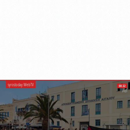
syrostoday WebTV
00:22
HD