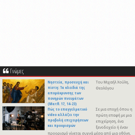
Γνώμες
Νηστεία, προσευχή και
Του Μιχαήλ Χούλη,
πίστη: Τα κλειδιά της
Θεολόγου
απομάκρυνσης των
πονηρών πνευμάτων
(Ματθ. 17, 14-23)
Πώς το επαγγελματικό
Σε μια εποχή όπου η
video αλλάζει την
πρώτη επαφή με μια
προβολή επιχειρήσεων
επιχείρηση, ένα
και προορισμών
ξενοδοχείο ή έναν
προορισμό γίνεται συχνά μέσα από μια οθόνη,