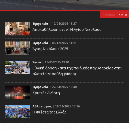
PLAY VIDEO
Πρόσφατα βίντεο
Θρησκεία
| 10/04/2026 18:27
Αποκαθήλωση στον Ι.Ν.Αγίου Νικολάου
Θρησκεία
| 06/12/2025 13:23
Άγιος Νικόλαος 2025
Υγεία
| 10/05/2025 13:01
Eθνική δράση κατά της παιδικής παχυσαρκίας στην
πλατεία Μιαούλη (video)
Θρησκεία
| 22/04/2025 10:40
Χριστός Ανέστη
Αθλητισμός
| 16/04/2025 17:26
Η Φιέστα της Ελλάς