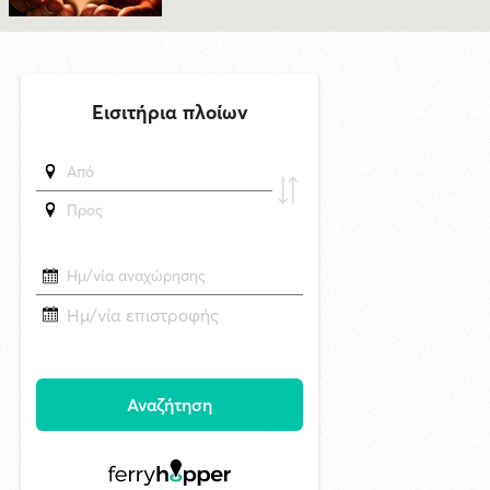
29/4/2026 18:53
Βρετανία: Κατασκοπευτικά drones του Βασιλικού Ναυτικού έστελναν
σήματα σε κινεζική IP – Συναγερμός στο υπουργείο Άμυνας
δημοσιεύθηκε 3 ώρες πριν
Τρεις νέες εκθέσεις στη Δημοτική Πινακοθήκη Μυκόνου
δημοσιεύθηκε 17 ώρες πριν
Πέθανε στα 74 του χρόνια ο σπουδαίος ηθοποιός Νίκος
Καλογερόπουλος