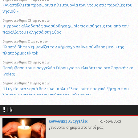
«Αναστέλλεται προσωρινά η λειτουργία των ντους στις παραλίες του
νησιού.»
δημοσιεύθηκε 23 ώρες πριν
81χρονος αλλοδαπός ανασύρθηκε χωρίς τις αισθήσεις του από την
παραλία του Γαλησσά στη Σύρο
δημοσιεύθηκε 2 ώρες πριν
Πλαστό βίντεο εμφανίζει τον Δήμαρχο σε live σύνδεση μέσω της
πλατφόρμας tik tok
δημοσιεύθηκε 20 ώρες πριν
Παρέμβαση του εισαγγελέα Σύρου για το ελικόπτερο στο Σαρακήνικο
(video)
δημοσιεύθηκε 18 ώρες πριν
"Η υγεία στα νησιά δεν είναι πολυτέλεια, ούτε εποχικό ζήτημα που
λύνεται με πρόχειρες ενισχύσεις το καλοκαίρι"
8/8/2026 10:31
Life
Στο νοσοκομείο της Νίκαιας ο ένας τραυματίας. 54 και 61 ετών οι
αναβάτες
Κοινωνικές Αναγγελίες
Τα κοινωνικά
8/8/2026 20:05
γεγονότα σήμερα στο νησί μας
Χωρίς ναυαγοσώστη ήταν το beach bar στην Πάρο όταν πνίγηκε ο
4χρονος: Το χρονικό της τραγωδίας