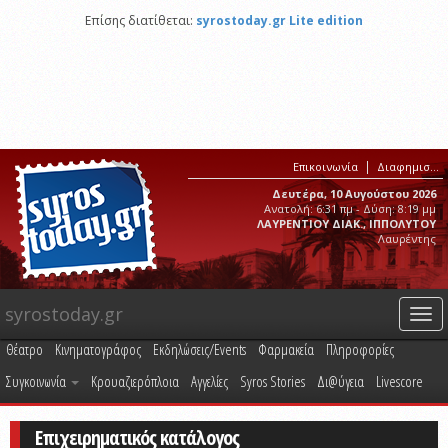
Επίσης διατίθεται:
syrostoday.gr Lite edition
Επικοινωνία
Διαφημιστείτε στο syrostoday.gr
Δευτέρα, 10 Αυγούστου 2026
Ανατολή: 6:31 πμ - Δύση: 8:19 μμ
ΛΑΥΡΕΝΤΙΟΥ ΔΙΑΚ., ΙΠΠΟΛΥΤΟΥ
Λαυρέντης
syrostoday.gr
Togg
navi
Θέατρο
Κινηματογράφος
Εκδηλώσεις/Events
Φαρμακεία
Πληροφορίες
Συγκοινωνία
Κρουαζιερόπλοια
Αγγελίες
Syros Stories
Δι@ύγεια
Livescore
Επιχειρηματικός κατάλογος