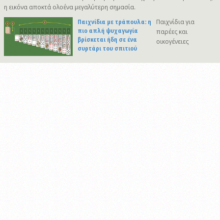
η εικόνα αποκτά ολοένα μεγαλύτερη σημασία.
Παιχνίδια με τράπουλα: η
Παιχνίδια για
πιο απλή ψυχαγωγία
παρέες και
βρίσκεται ήδη σε ένα
οικογένειες
συρτάρι του σπιτιού