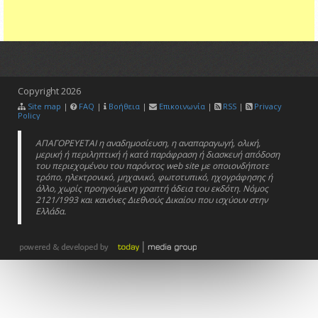
Copyright
2026
Site map
|
FAQ
|
Βοήθεια
|
Επικοινωνία
|
RSS
|
Privacy
Policy
ΑΠΑΓΟΡΕΥΕΤΑΙ η αναδημοσίευση, η αναπαραγωγή, ολική,
μερική ή περιληπτική ή κατά παράφραση ή διασκευή απόδοση
του περιεχομένου του παρόντος web site με οποιονδήποτε
τρόπο, ηλεκτρονικό, μηχανικό, φωτοτυπικό, ηχογράφησης ή
άλλο, χωρίς προηγούμενη γραπτή άδεια του εκδότη. Νόμος
2121/1993 και κανόνες Διεθνούς Δικαίου που ισχύουν στην
Ελλάδα.