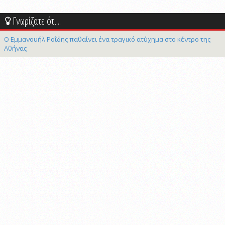
Γνωρίζατε ότι...
Ο Εμμανουήλ Ροΐδης παθαίνει ένα τραγικό ατύχημα στο κέντρο της
Αθήνας