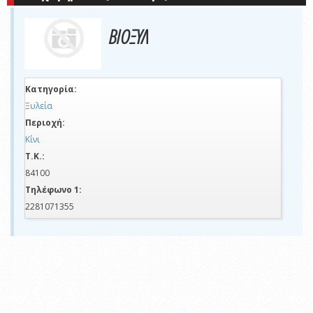
ΒΙΟΞΥΛ
Κατηγορία:
Ξυλεία
Περιοχή:
Κίνι
Τ.Κ.:
84100
Τηλέφωνο 1:
2281071355