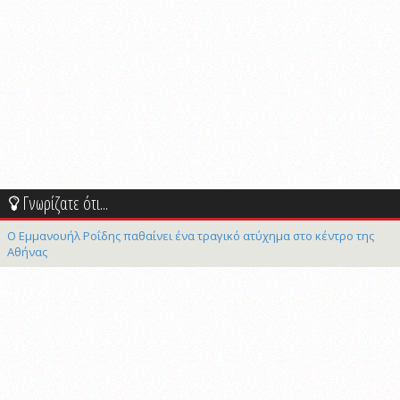
Γνωρίζατε ότι...
Ο Εμμανουήλ Ροΐδης παθαίνει ένα τραγικό ατύχημα στο κέντρο της
Αθήνας