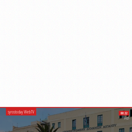
syrostoday WebTV
00:22
HD