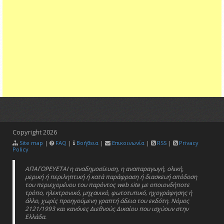
Copyright
2026
Site map
|
FAQ
|
Βοήθεια
|
Επικοινωνία
|
RSS
|
Privacy
Policy
ΑΠΑΓΟΡΕΥΕΤΑΙ η αναδημοσίευση, η αναπαραγωγή, ολική,
μερική ή περιληπτική ή κατά παράφραση ή διασκευή απόδοση
του περιεχομένου του παρόντος web site με οποιονδήποτε
τρόπο, ηλεκτρονικό, μηχανικό, φωτοτυπικό, ηχογράφησης ή
άλλο, χωρίς προηγούμενη γραπτή άδεια του εκδότη. Νόμος
2121/1993 και κανόνες Διεθνούς Δικαίου που ισχύουν στην
Ελλάδα.