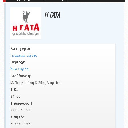
Η ΓΑΤΑ
Κατηγορία:
Γραφικές τέχνες
Περιοχή:
Άνω Σύρος
Διεύθυνση:
Μ. Βαμβακάρη & 25ης Μαρτίου
Τ.Κ.:
84100
Τηλέφωνο 1:
2281076158
Κινητό:
6932390956