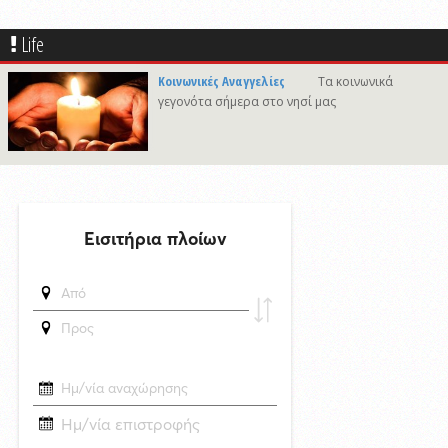
Συνάντηση του Δημάρχου Σύρου - Ερμούπολης με τον Γενικό
Διευθυντή Marketing της ΕΡΤ
Life
δημοσιεύθηκε 23 ώρες πριν
«Να είναι γαλήνια τα νερά του τελευταίου σου ταξιδιού»: Συγκινεί ο
Κοινωνικές Αναγγελίες
Τα κοινωνικά
αδελφός του υπάρχου του Superferry που βρέθηκε νεκρός στην
γεγονότα σήμερα στο νησί μας
καμπίνα του
29/4/2026 18:53
Ακραία κλιμάκωση στο Ουκρανικό: Ανελέητοι βομβαρδισμοί - Μεγάλες
στήλες καπνού σε ρωσικά διυλιστήρια - Δείτε βίντεο
δημοσιεύθηκε 15 ώρες πριν
«Έργο πνοής 45,44 εκατ. ευρώ για το Αεροδρόμιο Πάρου – Η
νησιωτικότητα στο επίκεντρο των εθνικών αναπτυξιακών
προτεραιοτήτων»
5/8/2026 11:35
Πρώτη προσέγγιση του υπερπολυτελούς EXPLORA II στη Σύρο με
θετικές προοπτικές για το 2027