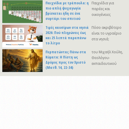
Παιχνίδια με τράπουλα: η
Παιχνίδια για
πιο απλή ψυχαγωγία
παρέες και
βρίσκεται ήδη σε ένα
οικογένειες
συρτάρι του σπιτιού
Τιμές καυσίμων στα νησιά
Πόσο ακριβότερο
2026: Πού πληρώνεις έως
είναι το υγραέριο
και 25 λεπτά παραπάνω
στα νησιά;
το λίτρο
Περπατώντας Πάνω στα
του Μιχαήλ Χούλη,
Κύματα: Η Πίστη ως
Θεολόγου-
Δρόμος προς τον Χριστό
εκπαιδευτικού
(Ματθ. 14, 22-34)