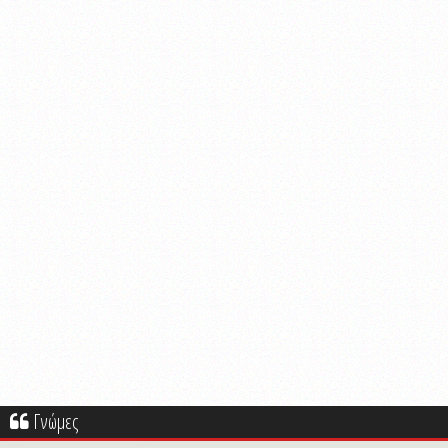
Γνώμες