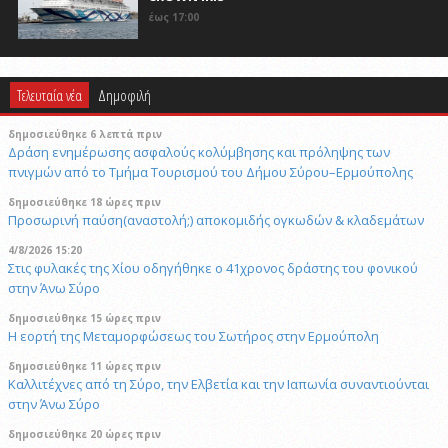
έως 17:00
Τελευταία νέα
Δημοφιλή
δημοσιεύθηκε 6 λεπτά πριν
Δράση ενημέρωσης ασφαλούς κολύμβησης και πρόληψης των
πνιγμών από το Τμήμα Τουρισμού του Δήμου Σύρου–Ερμούπολης
δημοσιεύθηκε 18 ώρες πριν
Προσωρινή παύση(αναστολή;) αποκομιδής ογκωδών & κλαδεμάτων
4/8/2026 15:20
Στις φυλακές της Χίου οδηγήθηκε ο 41χρονος δράστης του φονικού
στην Άνω Σύρο
δημοσιεύθηκε 15 ώρες πριν
Η εορτή της Μεταμορφώσεως του Σωτήρος στην Ερμούπολη
δημοσιεύθηκε 11 ώρες πριν
Καλλιτέχνες από τη Σύρο, την Ελβετία και την Ιαπωνία συναντιούνται
στην Άνω Σύρο
δημοσιεύθηκε 20 ώρες πριν