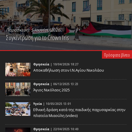
Παρασκευή, 5 Ιουνίου 2026
Συγκέντρωση για το Crown Iris
PLAY VIDEO
Πρόσφατα βίντεο
Θρησκεία
| 10/04/2026 18:27
Αποκαθήλωση στον Ι.Ν.Αγίου Νικολάου
Θρησκεία
| 06/12/2025 13:23
Άγιος Νικόλαος 2025
Υγεία
| 10/05/2025 13:01
Eθνική δράση κατά της παιδικής παχυσαρκίας στην
πλατεία Μιαούλη (video)
Θρησκεία
| 22/04/2025 10:40