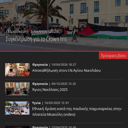
Παρασκευή, 5 Ιουνίου 2026
Συγκέντρωση για το Crown Iris
PLAY VIDEO
Πρόσφατα βίντεο
Θρησκεία
| 10/04/2026 18:27
Αποκαθήλωση στον Ι.Ν.Αγίου Νικολάου
Θρησκεία
| 06/12/2025 13:23
Άγιος Νικόλαος 2025
Υγεία
| 10/05/2025 13:01
Eθνική δράση κατά της παιδικής παχυσαρκίας στην
πλατεία Μιαούλη (video)
Θρησκεία
| 22/04/2025 10:40