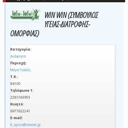
WIN WIN (ΣΥΜΒΟΥΛΟΣ
ΥΓΕΙΑΣ-ΔΙΑΤΡΟΦΗΣ-
ΟΜΟΡΦΙΑΣ)
Κατηγορία:
Διάφορα
Περιοχή:
Μέγα Γιαλός
Τ.Κ.:
84100
Τηλέφωνο 1:
2281043955
Κινητό:
6977822241
E-mail:
lr_syros@otenet.gr