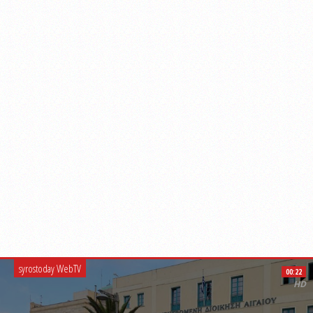
syrostoday WebTV
00:22
HD