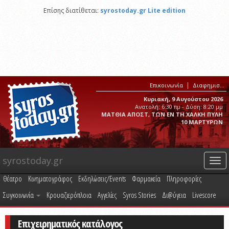
Επίσης διατίθεται:
syrostoday.gr Lite edition
Επικοινωνία
Διαφημιστείτε στο syrostoday.gr
Κυριακή, 9 Αυγούστου 2026
Ανατολή: 6:30 πμ - Δύση: 8:20 μμ
ΜΑΤΘΙΑ ΑΠΟΣΤ, ΤΩΝ ΕΝ ΤΗ ΧΑΛΚΗ ΠΥΛΗ
10 ΜΑΡΤΥΡΩΝ
syrostoday.gr
Togg
navi
Θέατρο
Κινηματογράφος
Εκδηλώσεις/Events
Φαρμακεία
Πληροφορίες
Συγκοινωνία
Κρουαζιερόπλοια
Αγγελίες
Syros Stories
Δι@ύγεια
Livescore
Επιχειρηματικός κατάλογος