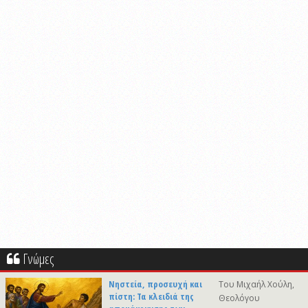
Γνώμες
Νηστεία, προσευχή και
Του Μιχαήλ Χούλη,
πίστη: Τα κλειδιά της
Θεολόγου