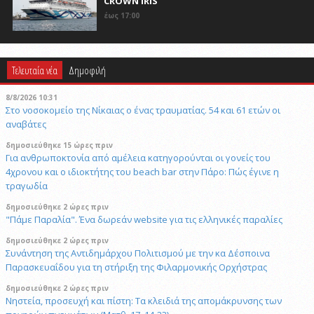
CROWN IRIS
έως 17:00
Τελευταία νέα
Δημοφιλή
8/8/2026 10:31
Στο νοσοκομείο της Νίκαιας ο ένας τραυματίας. 54 και 61 ετών οι
αναβάτες
δημοσιεύθηκε 15 ώρες πριν
Για ανθρωποκτονία από αμέλεια κατηγορούνται οι γονείς του
4χρονου και ο ιδιοκτήτης του beach bar στην Πάρο: Πώς έγινε η
τραγωδία
δημοσιεύθηκε 2 ώρες πριν
"Πάμε Παραλία". Ένα δωρεάν website για τις ελληνικές παραλίες
δημοσιεύθηκε 2 ώρες πριν
Συνάντηση της Αντιδημάρχου Πολιτισμού με την κα Δέσποινα
Παρασκευαΐδου για τη στήριξη της Φιλαρμονικής Ορχήστρας
δημοσιεύθηκε 2 ώρες πριν
Νηστεία, προσευχή και πίστη: Τα κλειδιά της απομάκρυνσης των