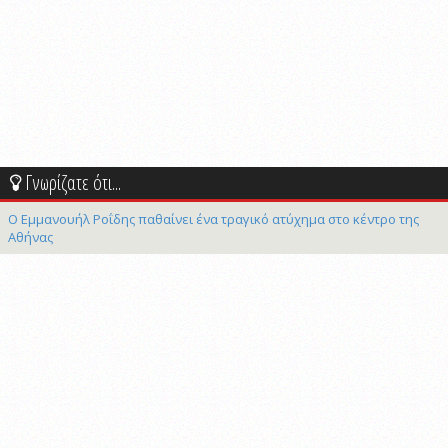
Γνωρίζατε ότι...
Ο Εμμανουήλ Ροΐδης παθαίνει ένα τραγικό ατύχημα στο κέντρο της
Αθήνας