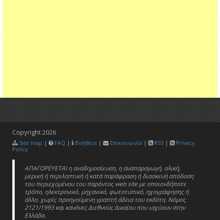
Copyright
2026
Site map
|
FAQ
|
Βοήθεια
|
Επικοινωνία
|
RSS
|
Privacy
Policy
ΑΠΑΓΟΡΕΥΕΤΑΙ η αναδημοσίευση, η αναπαραγωγή, ολική,
μερική ή περιληπτική ή κατά παράφραση ή διασκευή απόδοση
του περιεχομένου του παρόντος web site με οποιονδήποτε
τρόπο, ηλεκτρονικό, μηχανικό, φωτοτυπικό, ηχογράφησης ή
άλλο, χωρίς προηγούμενη γραπτή άδεια του εκδότη. Νόμος
2121/1993 και κανόνες Διεθνούς Δικαίου που ισχύουν στην
Ελλάδα.