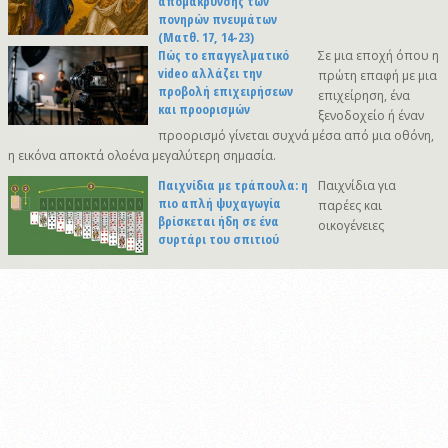
απομάκρυνσης των
πονηρών πνευμάτων
(Ματθ. 17, 14-23)
Πώς το επαγγελματικό
Σε μια εποχή όπου η
video αλλάζει την
πρώτη επαφή με μια
προβολή επιχειρήσεων
επιχείρηση, ένα
και προορισμών
ξενοδοχείο ή έναν
προορισμό γίνεται συχνά μέσα από μια οθόνη,
η εικόνα αποκτά ολοένα μεγαλύτερη σημασία.
Παιχνίδια με τράπουλα: η
Παιχνίδια για
πιο απλή ψυχαγωγία
παρέες και
βρίσκεται ήδη σε ένα
οικογένειες
συρτάρι του σπιτιού