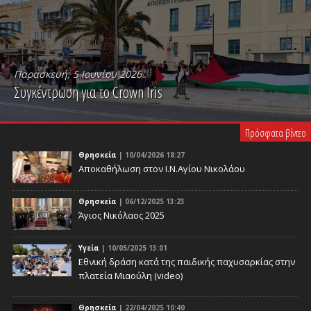
Παρασκευή, 5 Ιουνίου 2026
Συγκέντρωση για το Crown Iris
PLAY VIDEO
Πρόσφατα βίντεο
Θρησκεία
| 10/04/2026 18:27
Αποκαθήλωση στον Ι.Ν.Αγίου Νικολάου
Θρησκεία
| 06/12/2025 13:23
Άγιος Νικόλαος 2025
Υγεία
| 10/05/2025 13:01
Eθνική δράση κατά της παιδικής παχυσαρκίας στην
πλατεία Μιαούλη (video)
Θρησκεία
| 22/04/2025 10:40