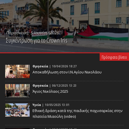
Παρασκευή, 5 Ιουνίου 2026
Συγκέντρωση για το Crown Iris
PLAY VIDEO
Πρόσφατα βίντεο
Θρησκεία
| 10/04/2026 18:27
Αποκαθήλωση στον Ι.Ν.Αγίου Νικολάου
Θρησκεία
| 06/12/2025 13:23
Άγιος Νικόλαος 2025
Υγεία
| 10/05/2025 13:01
Eθνική δράση κατά της παιδικής παχυσαρκίας στην
πλατεία Μιαούλη (video)