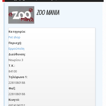
ZOO MANIA
Κατηγορία:
Pet shop
Περιοχή:
Ερμούπολη
Διεύθυνση:
Νεωρίου 3
Τ.Κ.:
84100
Τηλέφωνο 1:
2281080188
Φαξ:
2281080188
Κινητό:
6974196252