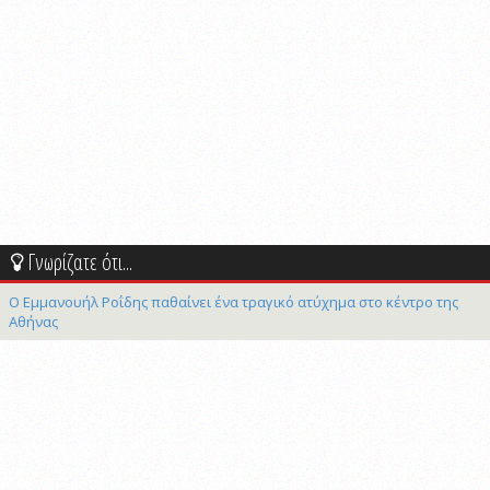
Γνωρίζατε ότι...
Ο Εμμανουήλ Ροΐδης παθαίνει ένα τραγικό ατύχημα στο κέντρο της
Αθήνας