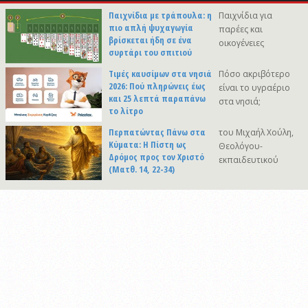
Παιχνίδια με τράπουλα: η
Παιχνίδια για
πιο απλή ψυχαγωγία
παρέες και
βρίσκεται ήδη σε ένα
οικογένειες
συρτάρι του σπιτιού
Τιμές καυσίμων στα νησιά
Πόσο ακριβότερο
2026: Πού πληρώνεις έως
είναι το υγραέριο
και 25 λεπτά παραπάνω
στα νησιά;
το λίτρο
Περπατώντας Πάνω στα
του Μιχαήλ Χούλη,
Κύματα: Η Πίστη ως
Θεολόγου-
Δρόμος προς τον Χριστό
εκπαιδευτικού
(Ματθ. 14, 22-34)