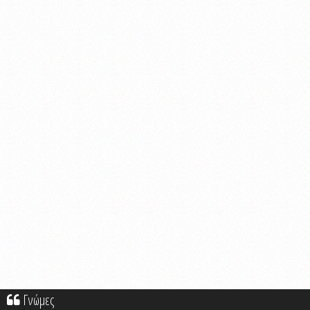
Γνώμες