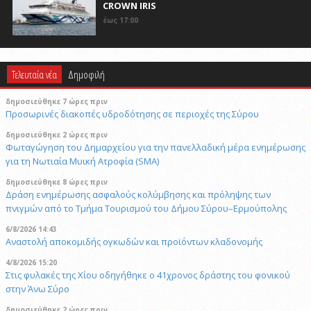
CROWN IRIS
έως 17:00
Τελευταία νέα
Δημοφιλή
δημοσιεύθηκε 7 ώρες πριν
Προσωρινές διακοπές υδροδότησης σε περιοχές της Σύρου
δημοσιεύθηκε 2 ώρες πριν
Φωταγώγηση του Δημαρχείου για την πανελλαδική μέρα ενημέρωσης
για τη Νωτιαία Μυική Ατροφία (SMA)
δημοσιεύθηκε 8 ώρες πριν
Δράση ενημέρωσης ασφαλούς κολύμβησης και πρόληψης των
πνιγμών από το Τμήμα Τουρισμού του Δήμου Σύρου–Ερμούπολης
6/8/2026 14:43
Αναστολή αποκομιδής ογκωδών και προϊόντων κλαδονομής
4/8/2026 15:20
Στις φυλακές της Χίου οδηγήθηκε ο 41χρονος δράστης του φονικού
στην Άνω Σύρο
δημοσιεύθηκε 2 ώρες πριν