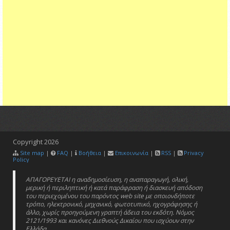
Copyright
2026
Site map
|
FAQ
|
Βοήθεια
|
Επικοινωνία
|
RSS
|
Privacy
Policy
ΑΠΑΓΟΡΕΥΕΤΑΙ η αναδημοσίευση, η αναπαραγωγή, ολική,
μερική ή περιληπτική ή κατά παράφραση ή διασκευή απόδοση
του περιεχομένου του παρόντος web site με οποιονδήποτε
τρόπο, ηλεκτρονικό, μηχανικό, φωτοτυπικό, ηχογράφησης ή
άλλο, χωρίς προηγούμενη γραπτή άδεια του εκδότη. Νόμος
2121/1993 και κανόνες Διεθνούς Δικαίου που ισχύουν στην
Ελλάδα.