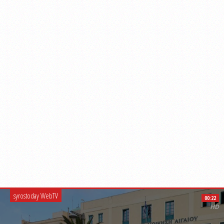
syrostoday WebTV
00:22
HD