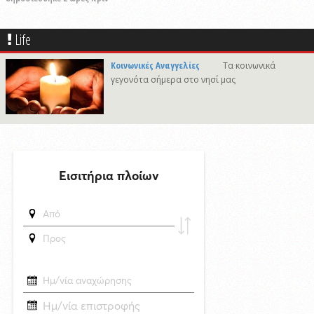
Πρόταση για ονοματοδοσία του κεντρικού παραλιακού δρόμου Λωτού
- Κινίου σε οδό "ΦΩΤΙΟΥ Δ. ΞΑΓΟΡΑΡΗ"
Life
δημοσιεύθηκε 2 ώρες πριν
Το Μικροβιολογικό ιατρείο του Αντωνίου Τσιαμπούρη θα είναι
Κοινωνικές Αναγγελίες
Τα κοινωνικά
κλειστό από την Δευτέρα 10/8 έως και την Δευτέρα 17/8
γεγονότα σήμερα στο νησί μας
δημοσιεύθηκε 24 ώρες πριν
Η εορτή της Μεταμορφώσεως του Σωτήρος στην Ερμούπολη
δημοσιεύθηκε 8 ώρες πριν
Oλοκληρώθηκε η αποκατάσταση των κρηπιδωμάτων που είχαν
υποστεί φθορές στο λιμάνι του Τούρλου
δημοσιεύθηκε 19 ώρες πριν
Καλλιτέχνες από τη Σύρο, την Ελβετία και την Ιαπωνία συναντιούνται
στην Άνω Σύρο