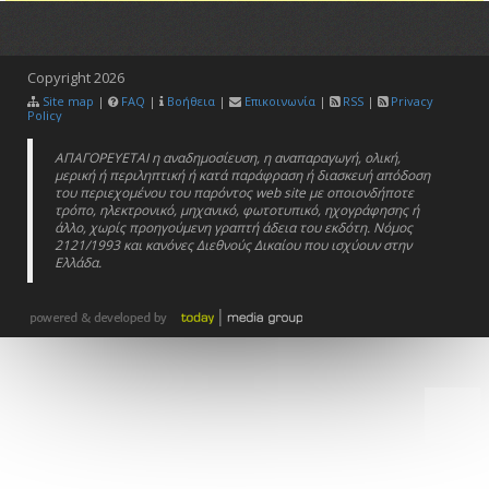
Copyright
2026
Site map
|
FAQ
|
Βοήθεια
|
Επικοινωνία
|
RSS
|
Privacy
Policy
ΑΠΑΓΟΡΕΥΕΤΑΙ η αναδημοσίευση, η αναπαραγωγή, ολική,
μερική ή περιληπτική ή κατά παράφραση ή διασκευή απόδοση
του περιεχομένου του παρόντος web site με οποιονδήποτε
τρόπο, ηλεκτρονικό, μηχανικό, φωτοτυπικό, ηχογράφησης ή
άλλο, χωρίς προηγούμενη γραπτή άδεια του εκδότη. Νόμος
2121/1993 και κανόνες Διεθνούς Δικαίου που ισχύουν στην
Ελλάδα.