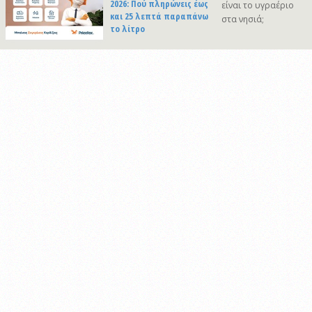
2026: Πού πληρώνεις έως
είναι το υγραέριο
και 25 λεπτά παραπάνω
στα νησιά;
το λίτρο