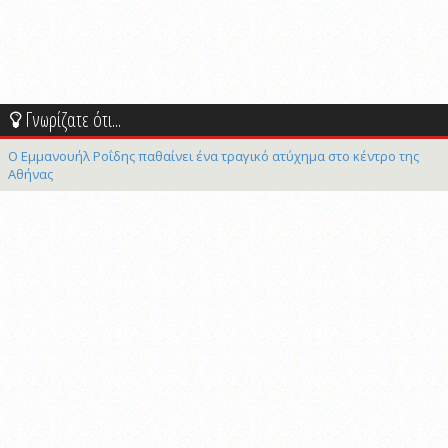
Γνωρίζατε ότι...
Ο Εμμανουήλ Ροΐδης παθαίνει ένα τραγικό ατύχημα στο κέντρο της
Αθήνας