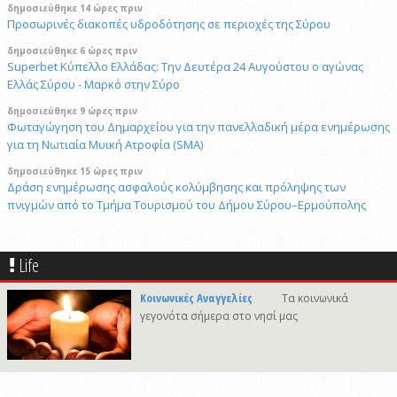
δημοσιεύθηκε 14 ώρες πριν
Προσωρινές διακοπές υδροδότησης σε περιοχές της Σύρου
δημοσιεύθηκε 6 ώρες πριν
Superbet Κύπελλο Ελλάδας: Την Δευτέρα 24 Αυγούστου ο αγώνας
Ελλάς Σύρου - Μαρκό στην Σύρο
δημοσιεύθηκε 9 ώρες πριν
Φωταγώγηση του Δημαρχείου για την πανελλαδική μέρα ενημέρωσης
για τη Νωτιαία Μυική Ατροφία (SMA)
δημοσιεύθηκε 15 ώρες πριν
Δράση ενημέρωσης ασφαλούς κολύμβησης και πρόληψης των
πνιγμών από το Τμήμα Τουρισμού του Δήμου Σύρου–Ερμούπολης
6/8/2026 14:43
Αναστολή αποκομιδής ογκωδών και προϊόντων κλαδονομής
Life
4/8/2026 15:20
Στις φυλακές της Χίου οδηγήθηκε ο 41χρονος δράστης του φονικού
Κοινωνικές Αναγγελίες
Τα κοινωνικά
στην Άνω Σύρο
γεγονότα σήμερα στο νησί μας
δημοσιεύθηκε 9 ώρες πριν
Πρόταση για ονοματοδοσία του κεντρικού παραλιακού δρόμου Λωτού
- Κινίου σε οδό "ΦΩΤΙΟΥ Δ. ΞΑΓΟΡΑΡΗ"
δημοσιεύθηκε 9 ώρες πριν