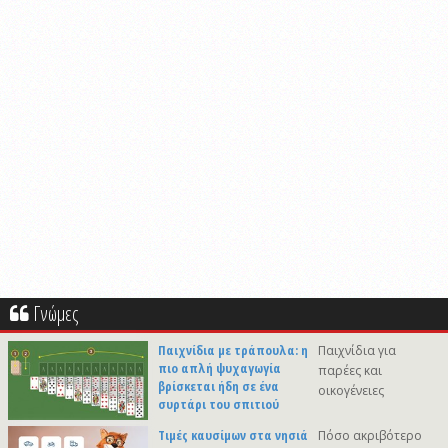
Γνώμες
Παιχνίδια με τράπουλα: η
Παιχνίδια για
πιο απλή ψυχαγωγία
παρέες και
βρίσκεται ήδη σε ένα
οικογένειες
συρτάρι του σπιτιού
Τιμές καυσίμων στα νησιά
Πόσο ακριβότερο