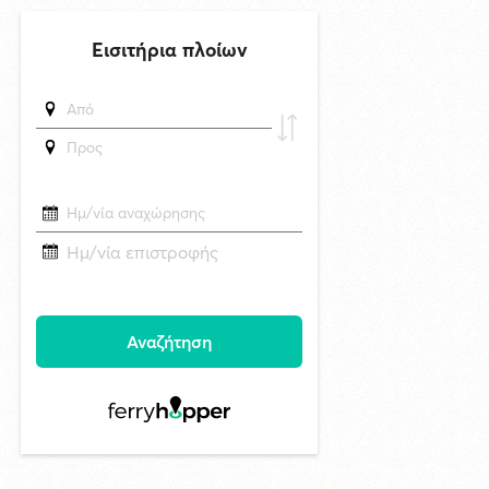
Το Μικροβιολογικό ιατρείο του Αντωνίου Τσιαμπούρη θα είναι
κλειστό από την Δευτέρα 10/8 έως και την Δευτέρα 17/8
6/8/2026 17:17
Η εορτή της Μεταμορφώσεως του Σωτήρος στην Ερμούπολη