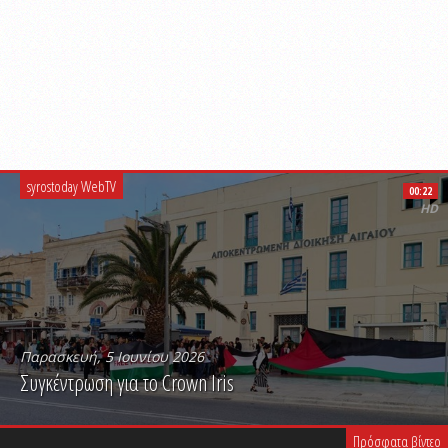
syrostoday WebTV
00:22
HD
Παρασκευή, 5 Ιουνίου 2026
Συγκέντρωση για το Crown Iris
PLAY VIDEO
Πρόσφατα βίντεο