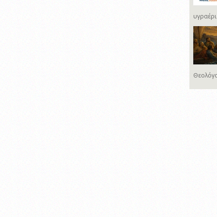
υγραέρι
Θεολόγο