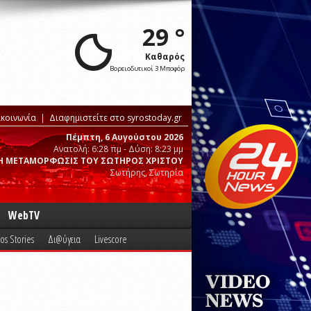
29 °
Καθαρός
Βορειοδυτικοί 3 Μποφόρ
ικοινωνία
Διαφημιστείτε στο syrostoday.gr
Πέμπτη, 6 Αυγούστου 2026
Ανατολή: 6:28 πμ - Δύση: 8:23 μμ
Η ΜΕΤΑΜΟΡΦΩΣΙΣ ΤΟΥ ΣΩΤΗΡΟΣ ΧΡΙΣΤΟΥ
Σωτήρης, Σωτηρία
WebTV
os Stories
Δι@ύγεια
Livescore