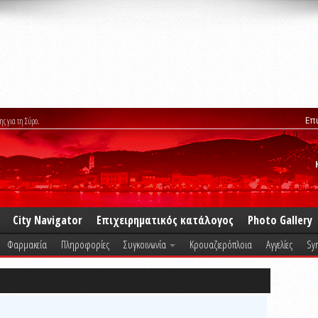
Επ
ης για τη Σύρο.
City Navigator
Επιχειρηματικός κατάλογος
Photo Gallery
Φαρμακεία
Πληροφορίες
Συγκοινωνία
Κρουαζιερόπλοια
Αγγελίες
Syr