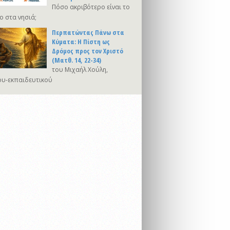
Πόσο ακριβότερο είναι το
ο στα νησιά;
Περπατώντας Πάνω στα
Κύματα: Η Πίστη ως
Δρόμος προς τον Χριστό
(Ματθ. 14, 22-34)
του Μιχαήλ Χούλη,
υ-εκπαιδευτικού