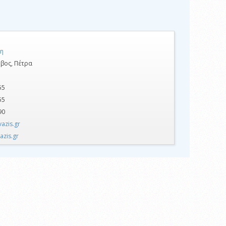
η
ωβος, Πέτρα
55
55
90
azis.gr
azis.gr