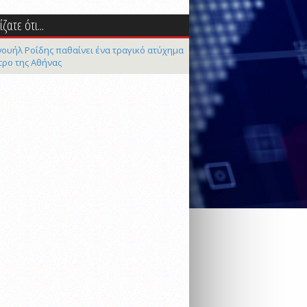
ζατε ότι...
ουήλ Ροΐδης παθαίνει ένα τραγικό ατύχημα
τρο της Αθήνας