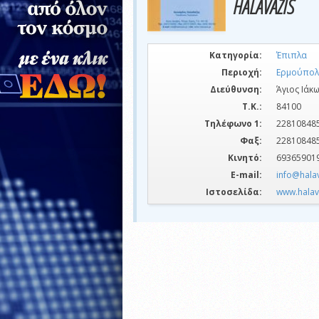
HALAVAZIS
Κατηγορία:
Έπιπλα
Περιοχή:
Ερμούπολ
Διεύθυνση:
Άγιος Ιάκ
Τ.Κ.:
84100
Τηλέφωνο 1:
22810848
Φαξ:
22810848
Κινητό:
69365901
E-mail:
info@halav
Ιστοσελίδα:
www.halav