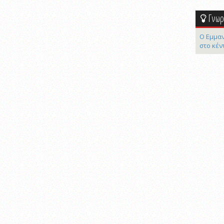
Γνωρί
Ο Εμμαν
στο κέν