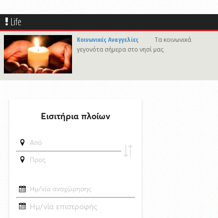
Πρόταση για ονοματοδοσία του κεντρικού παραλιακού δρόμου Λωτού
- Κινίου σε οδό "ΦΩΤΙΟΥ Δ. ΞΑΓΟΡΑΡΗ"
Life
δημοσιεύθηκε 35 λεπτά πριν
Το Μικροβιολογικό ιατρείο του Αντωνίου Τσιαμπούρη θα είναι
Κοινωνικές Αναγγελίες
Τα κοινωνικά
κλειστό από την Δευτέρα 10/8 έως και την Δευτέρα 17/8
γεγονότα σήμερα στο νησί μας
δημοσιεύθηκε 22 ώρες πριν
Η εορτή της Μεταμορφώσεως του Σωτήρος στην Ερμούπολη
δημοσιεύθηκε 6 ώρες πριν
Oλοκληρώθηκε η αποκατάσταση των κρηπιδωμάτων που είχαν
υποστεί φθορές στο λιμάνι του Τούρλου
δημοσιεύθηκε 17 ώρες πριν
Καλλιτέχνες από τη Σύρο, την Ελβετία και την Ιαπωνία συναντιούνται
στην Άνω Σύρο