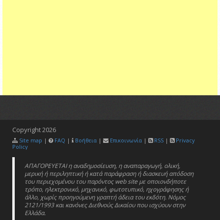
Copyright
2026
Site map
|
FAQ
|
Βοήθεια
|
Επικοινωνία
|
RSS
|
Privacy
Policy
ΑΠΑΓΟΡΕΥΕΤΑΙ η αναδημοσίευση, η αναπαραγωγή, ολική,
μερική ή περιληπτική ή κατά παράφραση ή διασκευή απόδοση
του περιεχομένου του παρόντος web site με οποιονδήποτε
τρόπο, ηλεκτρονικό, μηχανικό, φωτοτυπικό, ηχογράφησης ή
άλλο, χωρίς προηγούμενη γραπτή άδεια του εκδότη. Νόμος
2121/1993 και κανόνες Διεθνούς Δικαίου που ισχύουν στην
Ελλάδα.