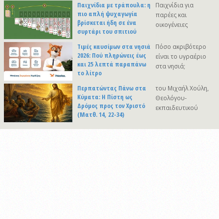
Παιχνίδια με τράπουλα: η
Παιχνίδια για
πιο απλή ψυχαγωγία
παρέες και
βρίσκεται ήδη σε ένα
οικογένειες
συρτάρι του σπιτιού
Τιμές καυσίμων στα νησιά
Πόσο ακριβότερο
2026: Πού πληρώνεις έως
είναι το υγραέριο
και 25 λεπτά παραπάνω
στα νησιά;
το λίτρο
Περπατώντας Πάνω στα
του Μιχαήλ Χούλη,
Κύματα: Η Πίστη ως
Θεολόγου-
Δρόμος προς τον Χριστό
εκπαιδευτικού
(Ματθ. 14, 22-34)