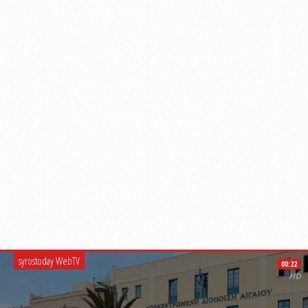
syrostoday WebTV
00:22
HD