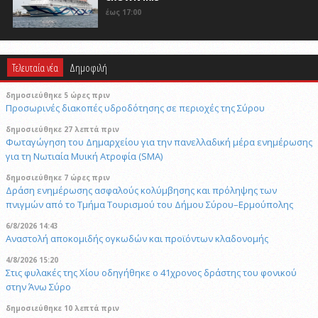
έως 17:00
Τελευταία νέα
Δημοφιλή
δημοσιεύθηκε 5 ώρες πριν
Προσωρινές διακοπές υδροδότησης σε περιοχές της Σύρου
δημοσιεύθηκε 27 λεπτά πριν
Φωταγώγηση του Δημαρχείου για την πανελλαδική μέρα ενημέρωσης
για τη Νωτιαία Μυική Ατροφία (SMA)
δημοσιεύθηκε 7 ώρες πριν
Δράση ενημέρωσης ασφαλούς κολύμβησης και πρόληψης των
πνιγμών από το Τμήμα Τουρισμού του Δήμου Σύρου–Ερμούπολης
6/8/2026 14:43
Αναστολή αποκομιδής ογκωδών και προϊόντων κλαδονομής
4/8/2026 15:20
Στις φυλακές της Χίου οδηγήθηκε ο 41χρονος δράστης του φονικού
στην Άνω Σύρο
δημοσιεύθηκε 10 λεπτά πριν