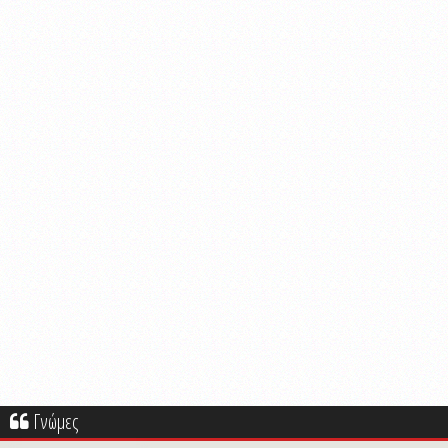
Γνώμες