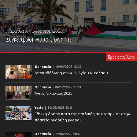
Παρασκευή, 5 Ιουνίου 2026
Συγκέντρωση για το Crown Iris
PLAY VIDEO
Πρόσφατα βίντεο
Θρησκεία
| 10/04/2026 18:27
Αποκαθήλωση στον Ι.Ν.Αγίου Νικολάου
Θρησκεία
| 06/12/2025 13:23
Άγιος Νικόλαος 2025
Υγεία
| 10/05/2025 13:01
Eθνική δράση κατά της παιδικής παχυσαρκίας στην
πλατεία Μιαούλη (video)
Θρησκεία
| 22/04/2025 10:40