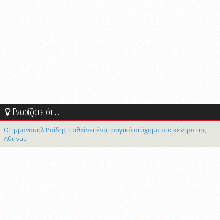
Γνωρίζατε ότι...
Ο Εμμανουήλ Ροΐδης παθαίνει ένα τραγικό ατύχημα στο κέντρο της
Αθήνας