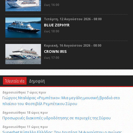
έως 16:00
Τετάρτη, 12 Αυγούστου 2026 - 08:00
BLUE ZEPHYR
έως 18:00
Κυριακή, 16 Αυγούστου 2026 - 08:00
CROWN IRIS
έως 17:00
Τελευταία νέα
Δημοφιλή
δημοσιεύθηκε 7 ώρες πριν
Γιώργος Νταλάρας «Ρεμπέτικο»: Μια μεγάλη μουσική βραδιά στο
πλαίσιο του Φεστιβάλ Ρεμπέτικου Σύρου
δημοσιεύθηκε 18 ώρες πριν
Προσωρινές διακοπές υδροδότησης σε περιοχές της Σύρου
δημοσιεύθηκε 11 ώρες πριν
Superbet Κύπελλο Ελλάδας: Την Δευτέρα 24 Αυγούστου ο αγώνας