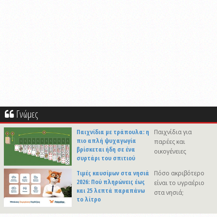
Γνώμες
Παιχνίδια με τράπουλα: η
Παιχνίδια για
πιο απλή ψυχαγωγία
παρέες και
βρίσκεται ήδη σε ένα
οικογένειες
συρτάρι του σπιτιού
Τιμές καυσίμων στα νησιά
Πόσο ακριβότερο
2026: Πού πληρώνεις έως
είναι το υγραέριο
και 25 λεπτά παραπάνω
στα νησιά;
το λίτρο