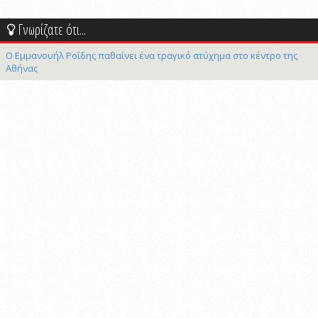
Γνωρίζατε ότι...
Ο Εμμανουήλ Ροΐδης παθαίνει ένα τραγικό ατύχημα στο κέντρο της
Αθήνας