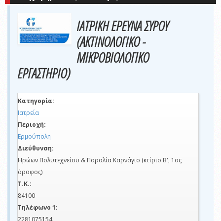
ΙΑΤΡΙΚΗ ΕΡΕΥΝΑ ΣΥΡΟΥ
(ΑΚΤΙΝΟΛΟΓΙΚΟ -
ΜΙΚΡΟΒΙΟΛΟΓΙΚΟ
ΕΡΓΑΣΤΗΡΙΟ)
Κατηγορία:
Ιατρεία
Περιοχή:
Ερμούπολη
Διεύθυνση:
Ηρώων Πολυτεχνείου & Παραλία Καρνάγιο (κτίριο Β', 1ος
όροφος)
Τ.Κ.:
84100
Τηλέφωνο 1:
2281075154