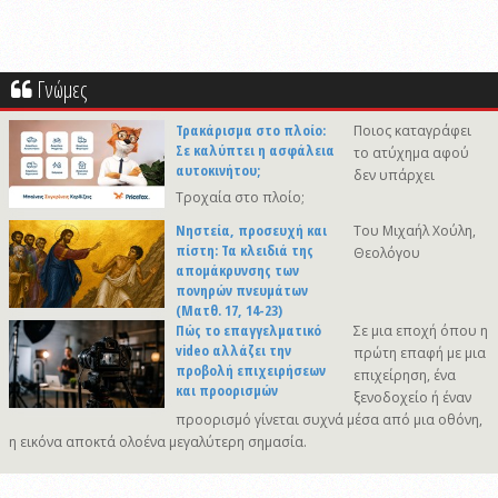
Γνώμες
Τρακάρισμα στο πλοίο:
Ποιος καταγράφει
Σε καλύπτει η ασφάλεια
το ατύχημα αφού
αυτοκινήτου;
δεν υπάρχει
Τροχαία στο πλοίο;
Νηστεία, προσευχή και
Του Μιχαήλ Χούλη,
πίστη: Τα κλειδιά της
Θεολόγου
απομάκρυνσης των
πονηρών πνευμάτων
(Ματθ. 17, 14-23)
Πώς το επαγγελματικό
Σε μια εποχή όπου η
video αλλάζει την
πρώτη επαφή με μια
προβολή επιχειρήσεων
επιχείρηση, ένα
και προορισμών
ξενοδοχείο ή έναν
προορισμό γίνεται συχνά μέσα από μια οθόνη,
η εικόνα αποκτά ολοένα μεγαλύτερη σημασία.