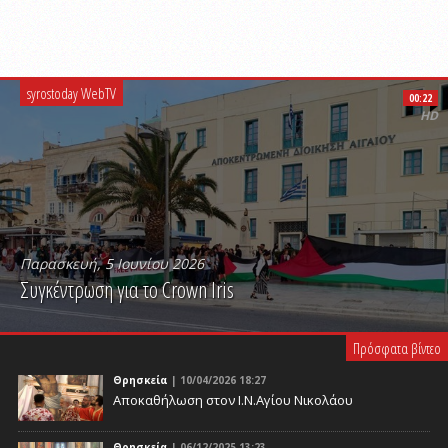
syrostoday WebTV
00:22
HD
Παρασκευή, 5 Ιουνίου 2026
Συγκέντρωση για το Crown Iris
PLAY VIDEO
Πρόσφατα βίντεο
Θρησκεία
| 10/04/2026 18:27
Αποκαθήλωση στον Ι.Ν.Αγίου Νικολάου
Θρησκεία
| 06/12/2025 13:23