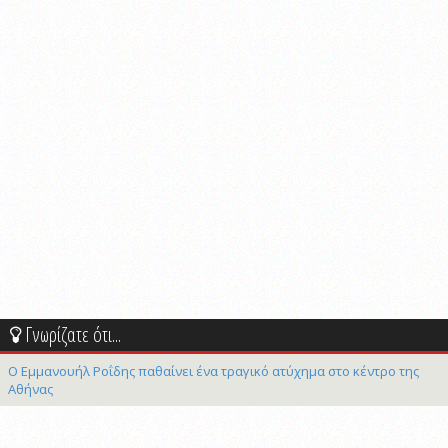
Γνωρίζατε ότι...
Ο Εμμανουήλ Ροΐδης παθαίνει ένα τραγικό ατύχημα στο κέντρο της
Αθήνας