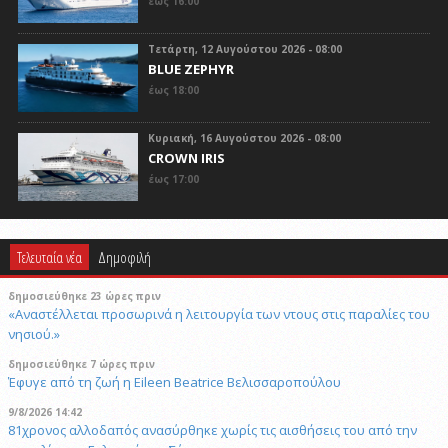
έως 16:00
Τετάρτη, 12 Αυγούστου 2026 - 08:00
BLUE ZEPHYR
έως 18:00
Κυριακή, 16 Αυγούστου 2026 - 08:00
CROWN IRIS
έως 17:00
Τελευταία νέα
Δημοφιλή
δημοσιεύθηκε 23 ώρες πριν
«Αναστέλλεται προσωρινά η λειτουργία των ντους στις παραλίες του
νησιού.»
δημοσιεύθηκε 7 ώρες πριν
Έφυγε από τη ζωή η Eileen Beatrice Βελισσαροπούλου
9/8/2026 14:42
81χρονος αλλοδαπός ανασύρθηκε χωρίς τις αισθήσεις του από την