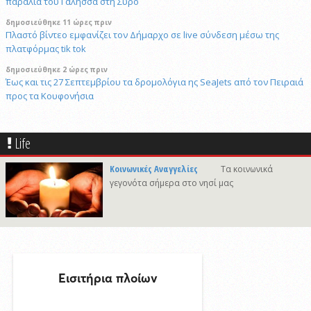
παραλία του Γαλησσά στη Σύρο
δημοσιεύθηκε 11 ώρες πριν
Πλαστό βίντεο εμφανίζει τον Δήμαρχο σε live σύνδεση μέσω της
πλατφόρμας tik tok
δημοσιεύθηκε 2 ώρες πριν
Έως και τις 27 Σεπτεμβρίου τα δρομολόγια ης SeaJets από τον Πειραιά
προς τα Κουφονήσια
29/4/2026 18:53
Τραμπ: Τώρα απαιτώ εγώ αποζημιώσεις από το Ιράν για τους νεκρούς
Life
9/8/2026 17:04
Παρέμβαση του εισαγγελέα Σύρου για το ελικόπτερο στο Σαρακήνικο
Κοινωνικές Αναγγελίες
Τα κοινωνικά
(video)
γεγονότα σήμερα στο νησί μας
δημοσιεύθηκε 7 ώρες πριν
Τρακάρισμα στο πλοίο: Σε καλύπτει η ασφάλεια αυτοκινήτου;
9/8/2026 19:51
"Η υγεία στα νησιά δεν είναι πολυτέλεια, ούτε εποχικό ζήτημα που
λύνεται με πρόχειρες ενισχύσεις το καλοκαίρι"
8/8/2026 10:31
Στο νοσοκομείο της Νίκαιας ο ένας τραυματίας. 54 και 61 ετών οι
αναβάτες