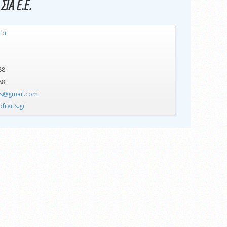
ΣΙΑ Ε.Ε.
ία
88
88
ris@gmail.com
ofreris.gr