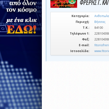
ΦΡΕΡΗΣ Γ. ΚΑΙ 
Κατηγορία:
Ανθοπωλε
Περιοχή:
Βήσσας
Τ.Κ.:
84100
Τηλέφωνο 1:
22810438
Φαξ:
22810438
E-mail:
fitoriofre
Ιστοσελίδα:
www.fitori