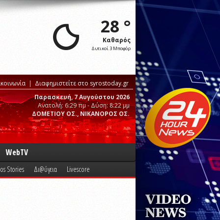
28 °
Καθαρός
Δυτικοί 3 Μποφόρ
ικοινωνία
Διαφημιστείτε στο syrostoday.gr
Παρασκευή, 7 Αυγούστου 2026
Ανατολή: 6:29 πμ - Δύση: 8:22 μμ
ΔΟΜΕΤΙΟΥ ΟΣ., ΝΙΚΑΝΟΡΟΣ ΟΣ.
WebTV
os Stories
Δι@ύγεια
Livescore