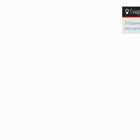
Γνωρί
Ο Εμμαν
στο κέν