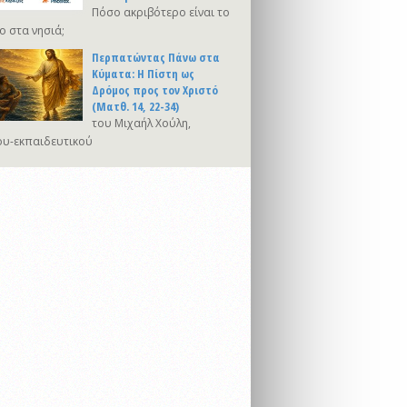
Πόσο ακριβότερο είναι το
ο στα νησιά;
Περπατώντας Πάνω στα
Κύματα: Η Πίστη ως
Δρόμος προς τον Χριστό
(Ματθ. 14, 22-34)
του Μιχαήλ Χούλη,
υ-εκπαιδευτικού