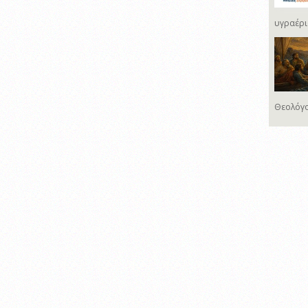
υγραέρι
Θεολόγο