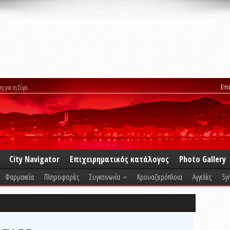
Επ
ης για τη Σύρο.
City Navigator
Επιχειρηματικός κατάλογος
Photo Gallery
Φαρμακεία
Πληροφορίες
Συγκοινωνία
Κρουαζιερόπλοια
Αγγελίες
Syr