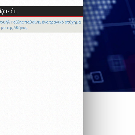
ζατε ότι...
ουήλ Ροΐδης παθαίνει ένα τραγικό ατύχημα
τρο της Αθήνας