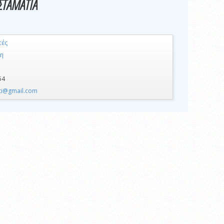
ΣΤΑΜΑΤΙΑ
τές
η
54
oti@gmail.com