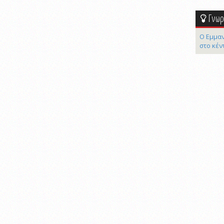
Γνωρί
Ο Εμμαν
στο κέν