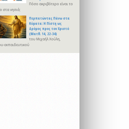
Πόσο ακριβότερο είναι το
ο στα νησιά;
Περπατώντας Πάνω στα
Κύματα: Η Πίστη ως
Δρόμος προς τον Χριστό
(Ματθ. 14, 22-34)
του Μιχαήλ Χούλη,
υ-εκπαιδευτικού