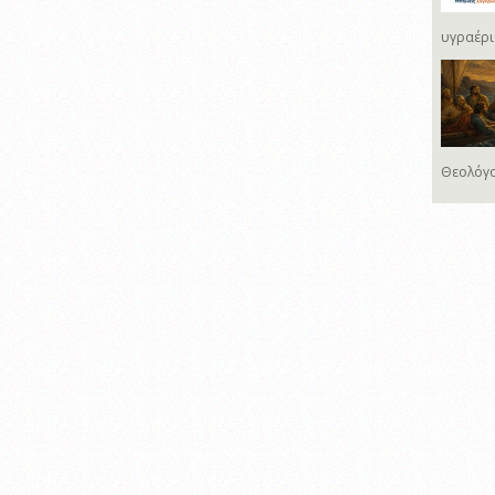
υγραέρι
Θεολόγο