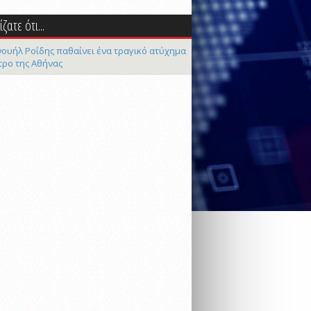
ζατε ότι...
ουήλ Ροΐδης παθαίνει ένα τραγικό ατύχημα
τρο της Αθήνας