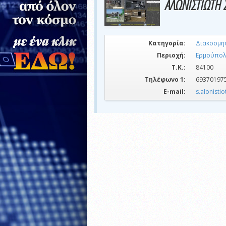
ΑΛΩΝΙΣΤΙΩΤΗ 
Κατηγορία:
Διακοσμη
Περιοχή:
Ερμούπολ
Τ.Κ.:
84100
Τηλέφωνο 1:
69370197
E-mail:
s.alonisti