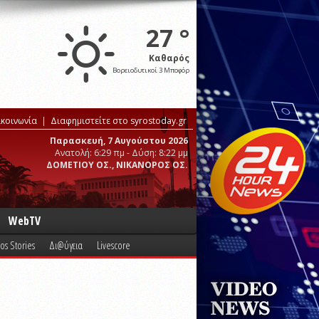
27 °
Καθαρός
Βορειοδυτικοί 3 Μποφόρ
ικοινωνία
Διαφημιστείτε στο syrostoday.gr
Παρασκευή, 7 Αυγούστου 2026
Ανατολή: 6:29 πμ - Δύση: 8:22 μμ
ΔΟΜΕΤΙΟΥ ΟΣ., ΝΙΚΑΝΟΡΟΣ ΟΣ.
WebTV
os Stories
Δι@ύγεια
Livescore