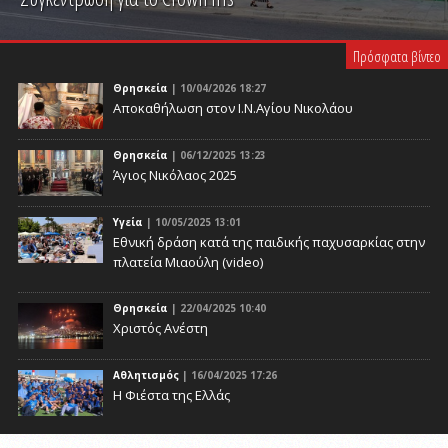
PLAY VIDEO
Πρόσφατα βίντεο
Θρησκεία
| 10/04/2026 18:27
Αποκαθήλωση στον Ι.Ν.Αγίου Νικολάου
Θρησκεία
| 06/12/2025 13:23
Άγιος Νικόλαος 2025
Υγεία
| 10/05/2025 13:01
Eθνική δράση κατά της παιδικής παχυσαρκίας στην
πλατεία Μιαούλη (video)
Θρησκεία
| 22/04/2025 10:40
Χριστός Ανέστη
Αθλητισμός
| 16/04/2025 17:26
Η Φιέστα της Ελλάς