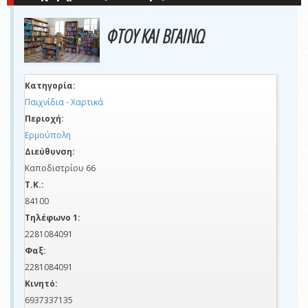
ΦΤΟΥ ΚΑΙ ΒΓΑΙΝΩ
Κατηγορία:
Παιχνίδια - Χαρτικά
Περιοχή:
Ερμούπολη
Διεύθυνση:
Καποδιστρίου 66
Τ.Κ.:
84100
Τηλέφωνο 1:
2281084091
Φαξ:
2281084091
Κινητό:
6937337135