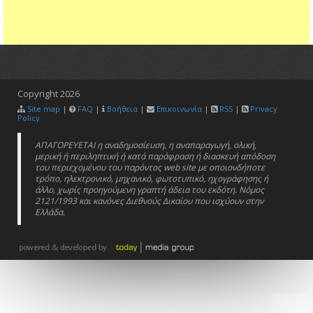
Copyright
2026
Site map
|
FAQ
|
Βοήθεια
|
Επικοινωνία
|
RSS
|
Privacy
Policy
ΑΠΑΓΟΡΕΥΕΤΑΙ η αναδημοσίευση, η αναπαραγωγή, ολική,
μερική ή περιληπτική ή κατά παράφραση ή διασκευή απόδοση
του περιεχομένου του παρόντος web site με οποιονδήποτε
τρόπο, ηλεκτρονικό, μηχανικό, φωτοτυπικό, ηχογράφησης ή
άλλο, χωρίς προηγούμενη γραπτή άδεια του εκδότη. Νόμος
2121/1993 και κανόνες Διεθνούς Δικαίου που ισχύουν στην
Ελλάδα.