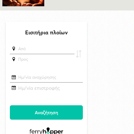
στην Άνω Σύρο
29/4/2026 18:53
CNN: Ο κορυφαίος στρατηγός του Τραμπ αναζητά διέξοδο από τον
πόλεμο με το Ιράν
7/8/2026 17:35
Superbet Κύπελλο Ελλάδας: Την Δευτέρα 24 Αυγούστου ο αγώνας
Ελλάς Σύρου - Μαρκό στην Σύρο
7/8/2026 08:34
Δράση ενημέρωσης ασφαλούς κολύμβησης και πρόληψης των
πνιγμών από το Τμήμα Τουρισμού του Δήμου Σύρου–Ερμούπολης