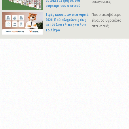
βρίσκεται ήδη σε ένα
οικογένειες
συρτάρι του σπιτιού
Τιμές καυσίμων στα νησιά
Πόσο ακριβότερο
2026: Πού πληρώνεις έως
είναι το υγραέριο
και 25 λεπτά παραπάνω
στα νησιά;
το λίτρο