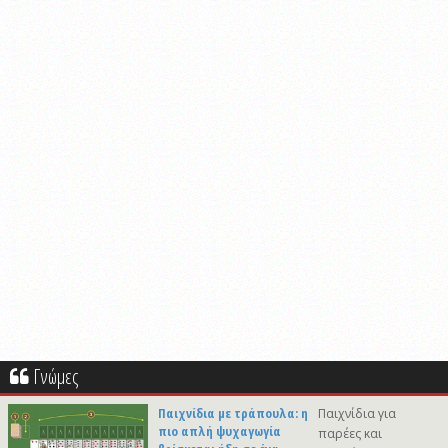
Γνώμες
Παιχνίδια με τράπουλα: η
Παιχνίδια για
πιο απλή ψυχαγωγία
παρέες και