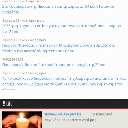
δημοσιεύθηκε 9 ώρες πριν
Στο νοσοκομείο της Νίκαιας ο ένας τραυματίας. 54 και 61 ετών οι
αναβάτες
δημοσιεύθηκε 6 ώρες πριν
Σύλληψη 31χρονου σε bar για ηχορύπανση και παραβίαση ωραρίου
στη Σύρο
δημοσιεύθηκε 22 ώρες πριν
Γιώργος Νταλάρας «Ρεμπέτικο»: Μια μεγάλη μουσική βραδιά στο
πλαίσιο του Φεστιβάλ Ρεμπέτικου Σύρου
7/8/2026 09:50
Προσωρινές διακοπές υδροδότησης σε περιοχές της Σύρου
δημοσιεύθηκε 10 ώρες πριν
Το «σκουλήκι του διαβόλου» που ζει 1,3 χιλιόμετρα κάτω από τη Γη και
αλλάζει όσα γνωρίζαμε για τη ζωή: «Οι άνθρωποι δεν κυβερνάμε τον
κόσμο»
δημοσιεύθηκε 10 ώρες πριν
Life
Επανεκλογή του Αθ. Κουσαθανά - Μέγα στη θέση του Προέδρου του
Λιμενικού Ταμείου Μυκόνου
Κοινωνικές Αναγγελίες
Τα κοινωνικά
6/8/2026 22:03
γεγονότα σήμερα στο νησί μας
Καλλιτέχνες από τη Σύρο, την Ελβετία και την Ιαπωνία συναντιούνται