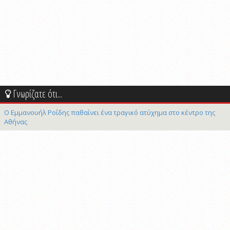
Γνωρίζατε ότι...
Ο Εμμανουήλ Ροΐδης παθαίνει ένα τραγικό ατύχημα στο κέντρο της
Αθήνας