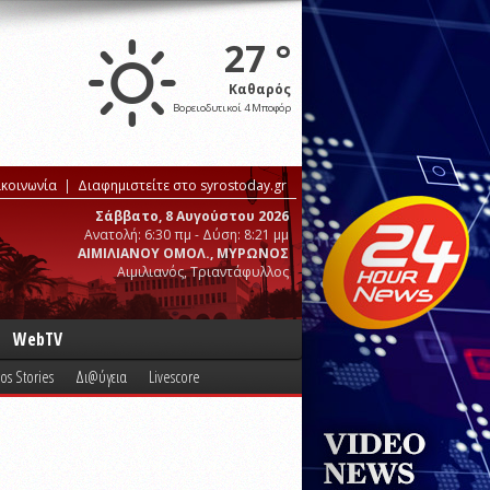
27 °
Καθαρός
Βορειοδυτικοί 4 Μποφόρ
ικοινωνία
Διαφημιστείτε στο syrostoday.gr
Σάββατο, 8 Αυγούστου 2026
Ανατολή: 6:30 πμ - Δύση: 8:21 μμ
ΑΙΜΙΛΙΑΝΟΥ ΟΜΟΛ., ΜΥΡΩΝΟΣ
Αιμιλιανός, Τριαντάφυλλος
WebTV
os Stories
Δι@ύγεια
Livescore