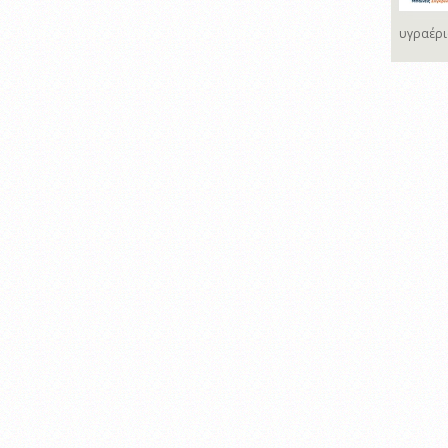
υγραέρι