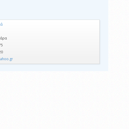
κά
βάρα
75
20
yahoo.gr