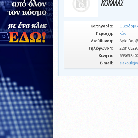
ΚΟΚΑΛΑΣ
Κατηγορία:
Οικοδομι
Περιοχή:
Κίνι
Διεύθυνση:
Αγία Βαρ
Τηλέφωνο 1:
22810829
Κινητό:
69365840
E-mail:
siakouli@