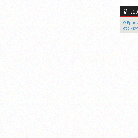
Γνωρί
Ο Εμμαν
στο κέν