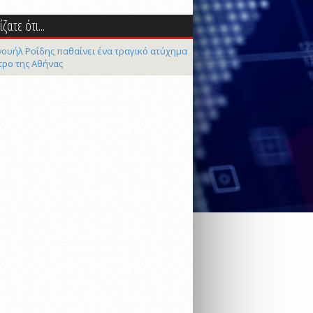
ζατε ότι...
ουήλ Ροΐδης παθαίνει ένα τραγικό ατύχημα
τρο της Αθήνας