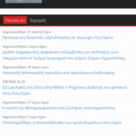
Τελευταία νέα
Δημοφιλή
δημοσιεύθηκε 21 λεπτά πριν
Προσωρινές διακοπές υδροδότησης σε περιοχές της Σύρου
δημοσιεύθηκε 2 ώρες πριν
Δράση ενημέρωσης ασφαλούς κολύμβησης και πρόληψης των
πνιγμών από το Τμήμα Τουρισμού του Δήμου Σύρου–Ερμούπολης
δημοσιεύθηκε 19 ώρες πριν
Αναστολή αποκομιδής ογκωδών και προϊόντων κλαδονομής
4/8/2026 15:20
Στις φυλακές της Χίου οδηγήθηκε ο 41χρονος δράστης του φονικού
στην Άνω Σύρο
δημοσιεύθηκε 17 ώρες πριν
Η εορτή της Μεταμορφώσεως του Σωτήρος στην Ερμούπολη
δημοσιεύθηκε 1 ώρα πριν
Oλοκληρώθηκε η αποκατάσταση των κρηπιδωμάτων που είχαν
υποστεί φθορές στο λιμάνι του Τούρλου