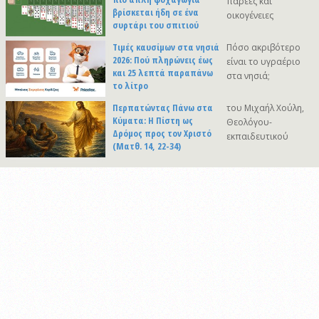
παρέες και
βρίσκεται ήδη σε ένα
οικογένειες
συρτάρι του σπιτιού
Τιμές καυσίμων στα νησιά
Πόσο ακριβότερο
2026: Πού πληρώνεις έως
είναι το υγραέριο
και 25 λεπτά παραπάνω
στα νησιά;
το λίτρο
Περπατώντας Πάνω στα
του Μιχαήλ Χούλη,
Κύματα: Η Πίστη ως
Θεολόγου-
Δρόμος προς τον Χριστό
εκπαιδευτικού
(Ματθ. 14, 22-34)