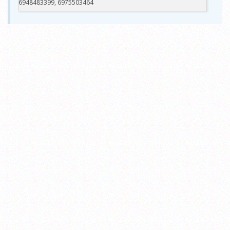
6948483399, 6975503464