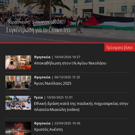
Παρασκευή, 5 Ιουνίου 2026
Συγκέντρωση για το Crown Iris
PLAY VIDEO
Πρόσφατα βίντεο
Θρησκεία
| 10/04/2026 18:27
Αποκαθήλωση στον Ι.Ν.Αγίου Νικολάου
Θρησκεία
| 06/12/2025 13:23
Άγιος Νικόλαος 2025
Υγεία
| 10/05/2025 13:01
Eθνική δράση κατά της παιδικής παχυσαρκίας στην
πλατεία Μιαούλη (video)
Θρησκεία
| 22/04/2025 10:40
Χριστός Ανέστη