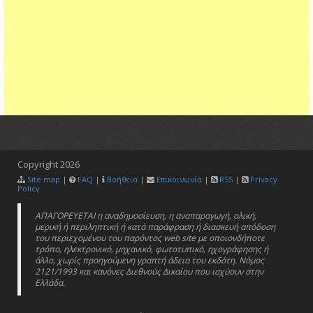
Copyright
2026
Site map
|
FAQ
|
Βοήθεια
|
Επικοινωνία
|
RSS
|
Privacy
Policy
ΑΠΑΓΟΡΕΥΕΤΑΙ η αναδημοσίευση, η αναπαραγωγή, ολική,
μερική ή περιληπτική ή κατά παράφραση ή διασκευή απόδοση
του περιεχομένου του παρόντος web site με οποιονδήποτε
τρόπο, ηλεκτρονικό, μηχανικό, φωτοτυπικό, ηχογράφησης ή
άλλο, χωρίς προηγούμενη γραπτή άδεια του εκδότη. Νόμος
2121/1993 και κανόνες Διεθνούς Δικαίου που ισχύουν στην
Ελλάδα.