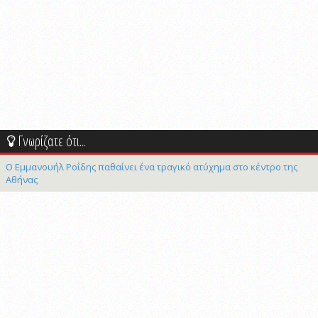
Γνωρίζατε ότι...
Ο Εμμανουήλ Ροΐδης παθαίνει ένα τραγικό ατύχημα στο κέντρο της
Αθήνας