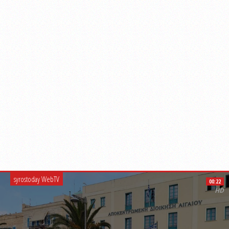
syrostoday WebTV
00:22
HD