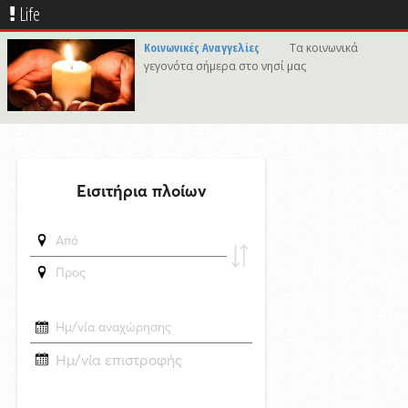
δημοσιεύθηκε 12 ώρες πριν
Life
Καλλιτέχνες από τη Σύρο, την Ελβετία και την Ιαπωνία συναντιούνται
στην Άνω Σύρο
Κοινωνικές Αναγγελίες
Τα κοινωνικά
γεγονότα σήμερα στο νησί μας
δημοσιεύθηκε 1 ώρα πριν
Στο νησί της Κύθνου το 12ο Cycladic Young Patrons Summer Weekend
του Μουσείου Κυκλαδικής Τέχνης
δημοσιεύθηκε 21 ώρες πριν
Συνάντηση του Δημάρχου Σύρου - Ερμούπολης με τον Γενικό
Διευθυντή Marketing της ΕΡΤ
6/8/2026 09:47
«Να είναι γαλήνια τα νερά του τελευταίου σου ταξιδιού»: Συγκινεί ο
αδελφός του υπάρχου του Superferry που βρέθηκε νεκρός στην
καμπίνα του