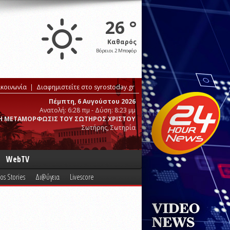
26 °
Καθαρός
Βόρειοι 2 Μποφόρ
ικοινωνία
Διαφημιστείτε στο syrostoday.gr
Πέμπτη, 6 Αυγούστου 2026
Ανατολή: 6:28 πμ - Δύση: 8:23 μμ
Η ΜΕΤΑΜΟΡΦΩΣΙΣ ΤΟΥ ΣΩΤΗΡΟΣ ΧΡΙΣΤΟΥ
Σωτήρης, Σωτηρία
WebTV
os Stories
Δι@ύγεια
Livescore