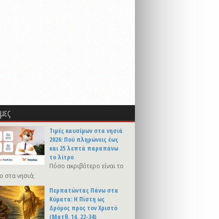
μες
Τιμές καυσίμων στα νησιά
2026: Πού πληρώνεις έως
και 25 λεπτά παραπάνω
το λίτρο
Πόσο ακριβότερο είναι το
ο στα νησιά;
Περπατώντας Πάνω στα
Κύματα: Η Πίστη ως
Δρόμος προς τον Χριστό
(Ματθ. 14, 22-34)