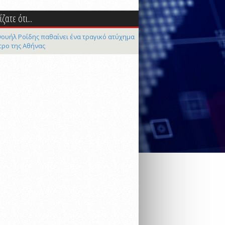
ζατε ότι...
ουήλ Ροΐδης παθαίνει ένα τραγικό ατύχημα
τρο της Αθήνας