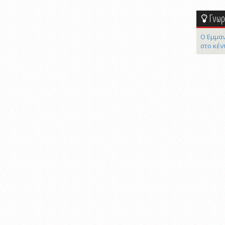
Γνωρί
Ο Εμμαν
στο κέν