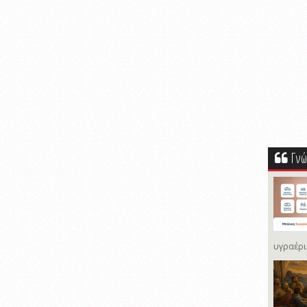
Γνώ
υγραέρι