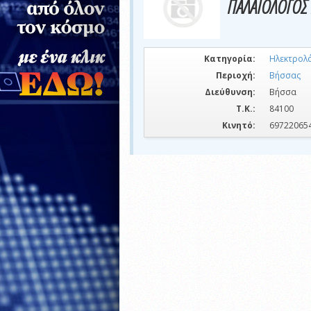
ΠΑΛΑΙΟΛΟΓΟΣ 
Κατηγορία:
Ηλεκτρολ
Περιοχή:
Βήσσας
Διεύθυνση:
Βήσσα
Τ.Κ.:
84100
Κινητό:
69722065