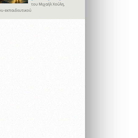
του Μιχαήλ Χούλη,
υ-εκπαιδευτικού