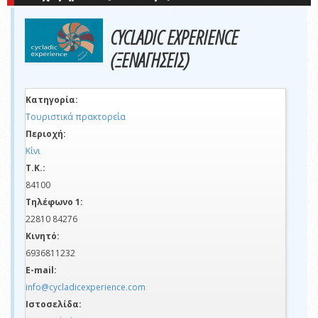
CYCLADIC EXPERIENCE
(ΞΕΝΑΓΗΣΕΙΣ)
Κατηγορία:
Τουριστικά πρακτορεία
Περιοχή:
Κίνι
Τ.Κ.:
84100
Τηλέφωνο 1:
22810 84276
Κινητό:
6936811232
E-mail:
info@cycladicexperience.com
Ιστοσελίδα: