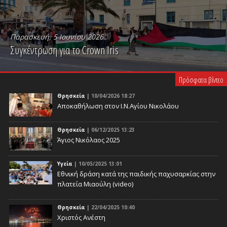
Παρασκευή, 5 Ιουνίου 2026
Συγκέντρωση για το Crown Iris
PLAY VIDEO
Πρόσφατα βίντεο
Θρησκεία
| 10/04/2026 18:27
Αποκαθήλωση στον Ι.Ν.Αγίου Νικολάου
Θρησκεία
| 06/12/2025 13:23
Άγιος Νικόλαος 2025
Υγεία
| 10/05/2025 13:01
Eθνική δράση κατά της παιδικής παχυσαρκίας στην
πλατεία Μιαούλη (video)
Θρησκεία
| 22/04/2025 10:40
Χριστός Ανέστη