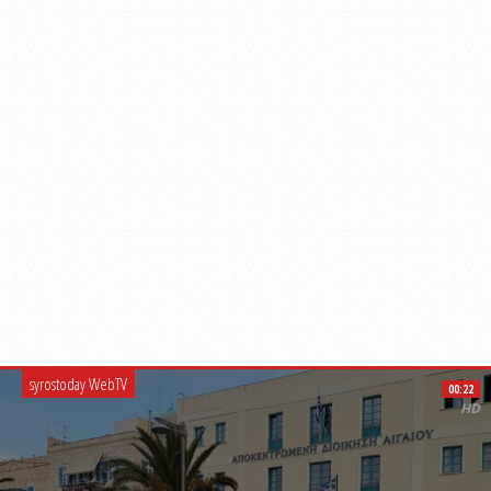
syrostoday WebTV
00:22
HD