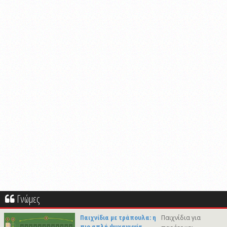
Γνώμες
Παιχνίδια με τράπουλα: η
Παιχνίδια για
πιο απλή ψυχαγωγία