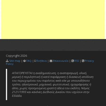
Copyright
2026
Site map
|
FAQ
|
Βοήθεια
|
Επικοινωνία
|
RSS
|
Privacy
Policy
ΑΠΑΓΟΡΕΥΕΤΑΙ η αναδημοσίευση, η αναπαραγωγή, ολική,
μερική ή περιληπτική ή κατά παράφραση ή διασκευή απόδοση
του περιεχομένου του παρόντος web site με οποιονδήποτε
τρόπο, ηλεκτρονικό, μηχανικό, φωτοτυπικό, ηχογράφησης ή
άλλο, χωρίς προηγούμενη γραπτή άδεια του εκδότη. Νόμος
2121/1993 και κανόνες Διεθνούς Δικαίου που ισχύουν στην
Ελλάδα.