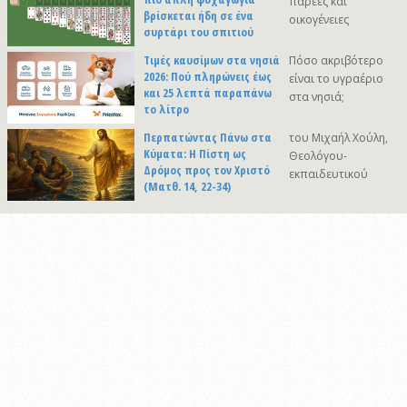
παρέες και
βρίσκεται ήδη σε ένα
οικογένειες
συρτάρι του σπιτιού
Τιμές καυσίμων στα νησιά
Πόσο ακριβότερο
2026: Πού πληρώνεις έως
είναι το υγραέριο
και 25 λεπτά παραπάνω
στα νησιά;
το λίτρο
Περπατώντας Πάνω στα
του Μιχαήλ Χούλη,
Κύματα: Η Πίστη ως
Θεολόγου-
Δρόμος προς τον Χριστό
εκπαιδευτικού
(Ματθ. 14, 22-34)