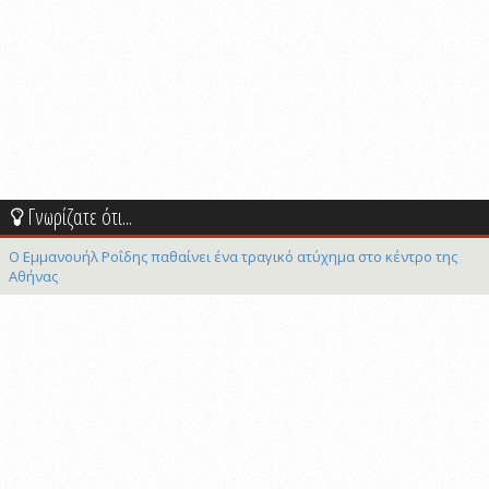
Γνωρίζατε ότι...
Ο Εμμανουήλ Ροΐδης παθαίνει ένα τραγικό ατύχημα στο κέντρο της
Αθήνας