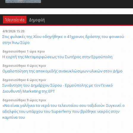
Τελευταία νέα
Δημοφιλή
4/8/2026 15:20
Στις φυλακές της Χίου οδηγήθηκε ο 41χρονος δράστης του φονικού
στην Άνω Σύρο
δημοσιεύθηκε 1 ώρα πριν
Η εορτή της Μεταμορφώσεως του Σωτήρος στην Ερμούπολη
δημοσιεύθηκε 4 ώρες πριν
Ομαλοποίηση της αποκομιδής ανακυκλώσιμων υλικών στον Δήμο
δημοσιεύθηκε 6 ώρες πριν
Συνάντηση του Δημάρχου Σύρου - Ερμούπολης με τον Γενικό
Διευθυντή Marketing της ΕΡΤ
δημοσιεύθηκε 9 ώρες πριν
«Να είναι γαλήνια τα νερά του τελευταίου σου ταξιδιού»: Συγκινεί ο
αδελφός του υπάρχου του Superferry που βρέθηκε νεκρός στην
καμπίνα του
29/4/2026 18:53
Μυστήριο με το ραντεβού Πεζεσκιάν - Χαμενεϊ: Βρέθηκαν σε ένα