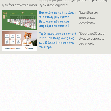
προορισμό γίνεται συχνά μέσα από μια οθόνη,
η εικόνα αποκτά ολοένα μεγαλύτερη σημασία.
Παιχνίδια με τράπουλα: η
Παιχνίδια για
πιο απλή ψυχαγωγία
παρέες και
βρίσκεται ήδη σε ένα
οικογένειες
συρτάρι του σπιτιού
Τιμές καυσίμων στα νησιά
Πόσο ακριβότερο
2026: Πού πληρώνεις έως
είναι το υγραέριο
και 25 λεπτά παραπάνω
στα νησιά;
το λίτρο