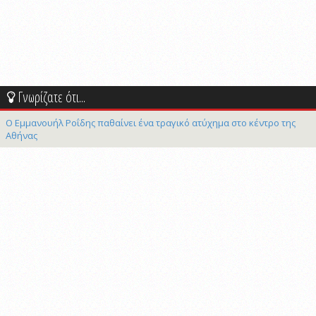
Γνωρίζατε ότι...
Ο Εμμανουήλ Ροΐδης παθαίνει ένα τραγικό ατύχημα στο κέντρο της
Αθήνας