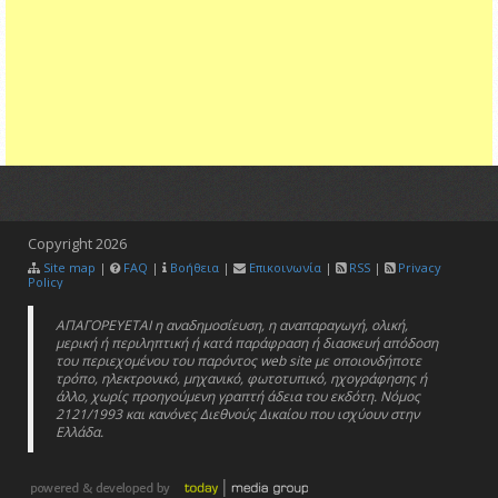
Copyright
2026
Site map
|
FAQ
|
Βοήθεια
|
Επικοινωνία
|
RSS
|
Privacy
Policy
ΑΠΑΓΟΡΕΥΕΤΑΙ η αναδημοσίευση, η αναπαραγωγή, ολική,
μερική ή περιληπτική ή κατά παράφραση ή διασκευή απόδοση
του περιεχομένου του παρόντος web site με οποιονδήποτε
τρόπο, ηλεκτρονικό, μηχανικό, φωτοτυπικό, ηχογράφησης ή
άλλο, χωρίς προηγούμενη γραπτή άδεια του εκδότη. Νόμος
2121/1993 και κανόνες Διεθνούς Δικαίου που ισχύουν στην
Ελλάδα.