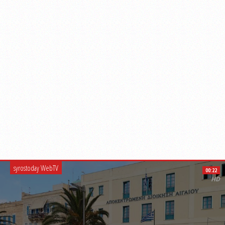
syrostoday WebTV
00:22
HD