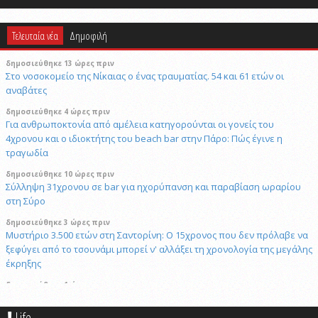
Τελευταία νέα
Δημοφιλή
δημοσιεύθηκε 13 ώρες πριν
Στο νοσοκομείο της Νίκαιας ο ένας τραυματίας. 54 και 61 ετών οι
αναβάτες
δημοσιεύθηκε 4 ώρες πριν
Για ανθρωποκτονία από αμέλεια κατηγορούνται οι γονείς του
4χρονου και ο ιδιοκτήτης του beach bar στην Πάρο: Πώς έγινε η
τραγωδία
δημοσιεύθηκε 10 ώρες πριν
Σύλληψη 31χρονου σε bar για ηχορύπανση και παραβίαση ωραρίου
στη Σύρο
δημοσιεύθηκε 3 ώρες πριν
Μυστήριο 3.500 ετών στη Σαντορίνη: Ο 15χρονος που δεν πρόλαβε να
ξεφύγει από το τσουνάμι μπορεί ν' αλλάξει τη χρονολογία της μεγάλης
έκρηξης
δημοσιεύθηκε 1 ώρα πριν
Πώς το επαγγελματικό video αλλάζει την προβολή επιχειρήσεων και
προορισμών
Life