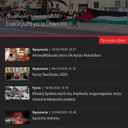
Παρασκευή, 5 Ιουνίου 2026
Συγκέντρωση για το Crown Iris
PLAY VIDEO
Πρόσφατα βίντεο
Θρησκεία
| 10/04/2026 18:27
Αποκαθήλωση στον Ι.Ν.Αγίου Νικολάου
Θρησκεία
| 06/12/2025 13:23
Άγιος Νικόλαος 2025
Υγεία
| 10/05/2025 13:01
Eθνική δράση κατά της παιδικής παχυσαρκίας στην
πλατεία Μιαούλη (video)
Θρησκεία
| 22/04/2025 10:40
Χριστός Ανέστη