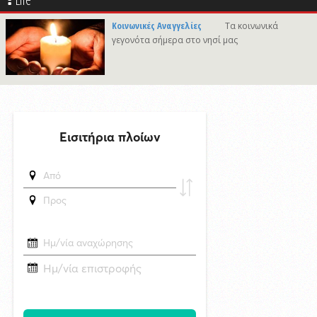
7/8/2026 21:46
Κοινωνικές Αναγγελίες
Τα κοινωνικά
Γιώργος Νταλάρας «Ρεμπέτικο»: Μια μεγάλη μουσική βραδιά στο
γεγονότα σήμερα στο νησί μας
πλαίσιο του Φεστιβάλ Ρεμπέτικου Σύρου
7/8/2026 09:50
Προσωρινές διακοπές υδροδότησης σε περιοχές της Σύρου
δημοσιεύθηκε 14 ώρες πριν
Το «σκουλήκι του διαβόλου» που ζει 1,3 χιλιόμετρα κάτω από τη Γη και
αλλάζει όσα γνωρίζαμε για τη ζωή: «Οι άνθρωποι δεν κυβερνάμε τον
κόσμο»
δημοσιεύθηκε 14 ώρες πριν
Επανεκλογή του Αθ. Κουσαθανά - Μέγα στη θέση του Προέδρου του
Λιμενικού Ταμείου Μυκόνου
6/8/2026 22:03
Καλλιτέχνες από τη Σύρο, την Ελβετία και την Ιαπωνία συναντιούνται
στην Άνω Σύρο