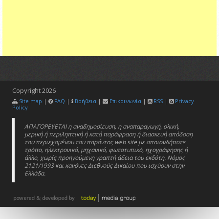
Copyright
2026
Site map
|
FAQ
|
Βοήθεια
|
Επικοινωνία
|
RSS
|
Privacy
Policy
ΑΠΑΓΟΡΕΥΕΤΑΙ η αναδημοσίευση, η αναπαραγωγή, ολική,
μερική ή περιληπτική ή κατά παράφραση ή διασκευή απόδοση
του περιεχομένου του παρόντος web site με οποιονδήποτε
τρόπο, ηλεκτρονικό, μηχανικό, φωτοτυπικό, ηχογράφησης ή
άλλο, χωρίς προηγούμενη γραπτή άδεια του εκδότη. Νόμος
2121/1993 και κανόνες Διεθνούς Δικαίου που ισχύουν στην
Ελλάδα.