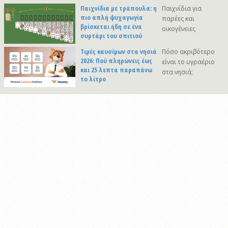
Παιχνίδια με τράπουλα: η
Παιχνίδια για
πιο απλή ψυχαγωγία
παρέες και
βρίσκεται ήδη σε ένα
οικογένειες
συρτάρι του σπιτιού
Τιμές καυσίμων στα νησιά
Πόσο ακριβότερο
2026: Πού πληρώνεις έως
είναι το υγραέριο
και 25 λεπτά παραπάνω
στα νησιά;
το λίτρο