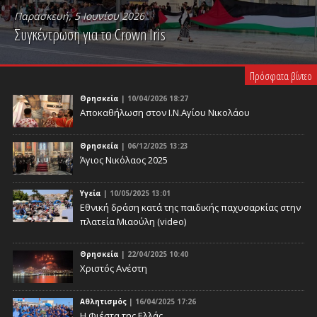
Παρασκευή, 5 Ιουνίου 2026
Συγκέντρωση για το Crown Iris
PLAY VIDEO
Πρόσφατα βίντεο
Θρησκεία
| 10/04/2026 18:27
Αποκαθήλωση στον Ι.Ν.Αγίου Νικολάου
Θρησκεία
| 06/12/2025 13:23
Άγιος Νικόλαος 2025
Υγεία
| 10/05/2025 13:01
Eθνική δράση κατά της παιδικής παχυσαρκίας στην
πλατεία Μιαούλη (video)
Θρησκεία
| 22/04/2025 10:40
Χριστός Ανέστη
Αθλητισμός
| 16/04/2025 17:26
Η Φιέστα της Ελλάς