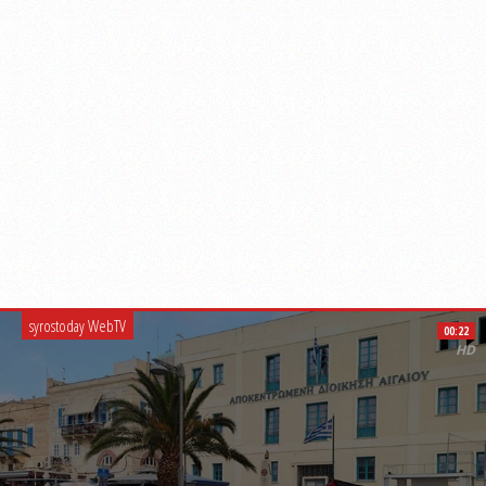
syrostoday WebTV
00:22
HD