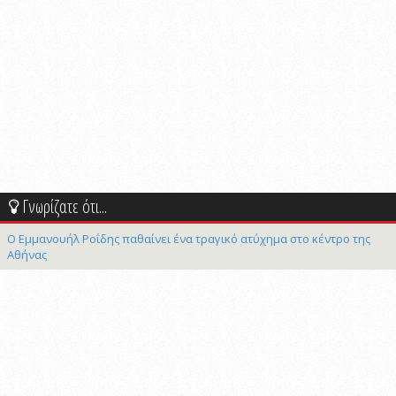
Γνωρίζατε ότι...
Ο Εμμανουήλ Ροΐδης παθαίνει ένα τραγικό ατύχημα στο κέντρο της
Αθήνας