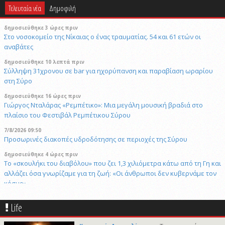
Τελευταία νέα
Δημοφιλή
δημοσιεύθηκε 3 ώρες πριν
Στο νοσοκομείο της Νίκαιας ο ένας τραυματίας. 54 και 61 ετών οι
αναβάτες
δημοσιεύθηκε 10 λεπτά πριν
Σύλληψη 31χρονου σε bar για ηχορύπανση και παραβίαση ωραρίου
στη Σύρο
δημοσιεύθηκε 16 ώρες πριν
Γιώργος Νταλάρας «Ρεμπέτικο»: Μια μεγάλη μουσική βραδιά στο
πλαίσιο του Φεστιβάλ Ρεμπέτικου Σύρου
7/8/2026 09:50
Προσωρινές διακοπές υδροδότησης σε περιοχές της Σύρου
δημοσιεύθηκε 4 ώρες πριν
Το «σκουλήκι του διαβόλου» που ζει 1,3 χιλιόμετρα κάτω από τη Γη και
αλλάζει όσα γνωρίζαμε για τη ζωή: «Οι άνθρωποι δεν κυβερνάμε τον
κόσμο»
δημοσιεύθηκε 4 ώρες πριν
Life
Επανεκλογή του Αθ. Κουσαθανά - Μέγα στη θέση του Προέδρου του
Λιμενικού Ταμείου Μυκόνου