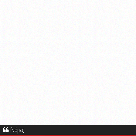
Γνώμες