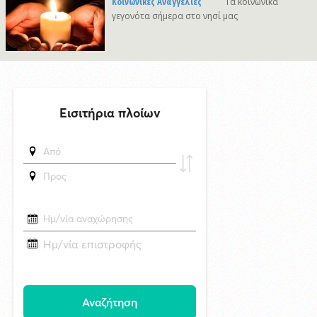
Κοινωνικές Αναγγελίες
Τα κοινωνικά
6/8/2026 22:03
γεγονότα σήμερα στο νησί μας
Καλλιτέχνες από τη Σύρο, την Ελβετία και την Ιαπωνία συναντιούνται
στην Άνω Σύρο
29/4/2026 18:53
CNN: Ο κορυφαίος στρατηγός του Τραμπ αναζητά διέξοδο από τον
πόλεμο με το Ιράν
δημοσιεύθηκε 20 ώρες πριν
Superbet Κύπελλο Ελλάδας: Την Δευτέρα 24 Αυγούστου ο αγώνας
Ελλάς Σύρου - Μαρκό στην Σύρο
7/8/2026 08:34
Δράση ενημέρωσης ασφαλούς κολύμβησης και πρόληψης των
πνιγμών από το Τμήμα Τουρισμού του Δήμου Σύρου–Ερμούπολης