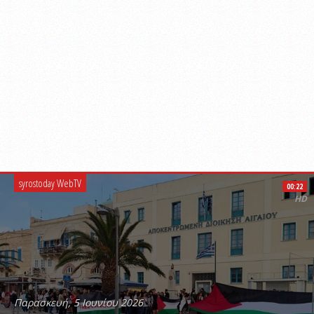
syrostoday WebTV
00:22
HD
Παρασκευή, 5 Ιουνίου 2026