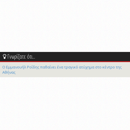
Γνωρίζατε ότι...
Ο Εμμανουήλ Ροΐδης παθαίνει ένα τραγικό ατύχημα στο κέντρο της
Αθήνας