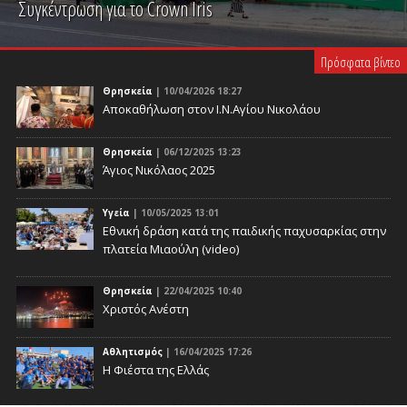
Συγκέντρωση για το Crown Iris
PLAY VIDEO
Πρόσφατα βίντεο
Θρησκεία
| 10/04/2026 18:27
Αποκαθήλωση στον Ι.Ν.Αγίου Νικολάου
Θρησκεία
| 06/12/2025 13:23
Άγιος Νικόλαος 2025
Υγεία
| 10/05/2025 13:01
Eθνική δράση κατά της παιδικής παχυσαρκίας στην
πλατεία Μιαούλη (video)
Θρησκεία
| 22/04/2025 10:40
Χριστός Ανέστη
Αθλητισμός
| 16/04/2025 17:26
Η Φιέστα της Ελλάς