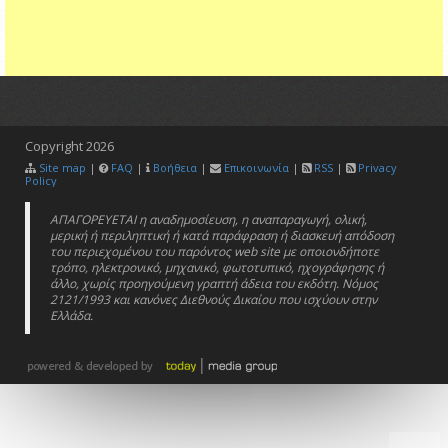
Copyright
2026
Site map
|
FAQ
|
Βοήθεια
|
Επικοινωνία
|
RSS
|
Privacy
Policy
ΑΠΑΓΟΡΕΥΕΤΑΙ η αναδημοσίευση, η αναπαραγωγή, ολική,
μερική ή περιληπτική ή κατά παράφραση ή διασκευή απόδοση
του περιεχομένου του παρόντος web site με οποιονδήποτε
τρόπο, ηλεκτρονικό, μηχανικό, φωτοτυπικό, ηχογράφησης ή
άλλο, χωρίς προηγούμενη γραπτή άδεια του εκδότη. Νόμος
2121/1993 και κανόνες Διεθνούς Δικαίου που ισχύουν στην
Ελλάδα.