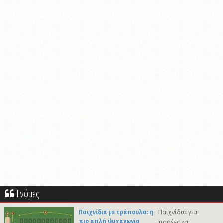
Γνώμες
Παιχνίδια με τράπουλα: η
Παιχνίδια για
πιο απλή ψυχαγωγία
παρέες και