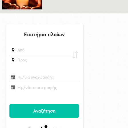
δημοσιεύθηκε 16 ώρες πριν
Πρόταση για ονοματοδοσία του κεντρικού παραλιακού δρόμου Λωτού
- Κινίου σε οδό "ΦΩΤΙΟΥ Δ. ΞΑΓΟΡΑΡΗ"
δημοσιεύθηκε 16 ώρες πριν
Το Μικροβιολογικό ιατρείο του Αντωνίου Τσιαμπούρη θα είναι
κλειστό από την Δευτέρα 10/8 έως και την Δευτέρα 17/8
6/8/2026 17:17
Η εορτή της Μεταμορφώσεως του Σωτήρος στην Ερμούπολη