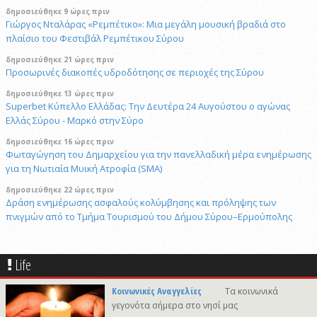
δημοσιεύθηκε 9 ώρες πριν
Γιώργος Νταλάρας «Ρεμπέτικο»: Μια μεγάλη μουσική βραδιά στο
πλαίσιο του Φεστιβάλ Ρεμπέτικου Σύρου
δημοσιεύθηκε 21 ώρες πριν
Προσωρινές διακοπές υδροδότησης σε περιοχές της Σύρου
δημοσιεύθηκε 13 ώρες πριν
Superbet Κύπελλο Ελλάδας: Την Δευτέρα 24 Αυγούστου ο αγώνας
Ελλάς Σύρου - Μαρκό στην Σύρο
δημοσιεύθηκε 16 ώρες πριν
Φωταγώγηση του Δημαρχείου για την πανελλαδική μέρα ενημέρωσης
για τη Νωτιαία Μυική Ατροφία (SMA)
δημοσιεύθηκε 22 ώρες πριν
Δράση ενημέρωσης ασφαλούς κολύμβησης και πρόληψης των
πνιγμών από το Τμήμα Τουρισμού του Δήμου Σύρου–Ερμούπολης
6/8/2026 14:43
Αναστολή αποκομιδής ογκωδών και προϊόντων κλαδονομής
Life
4/8/2026 15:20
Στις φυλακές της Χίου οδηγήθηκε ο 41χρονος δράστης του φονικού
Κοινωνικές Αναγγελίες
Τα κοινωνικά
στην Άνω Σύρο
γεγονότα σήμερα στο νησί μας