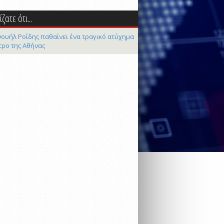
ζατε ότι...
ουήλ Ροΐδης παθαίνει ένα τραγικό ατύχημα
τρο της Αθήνας