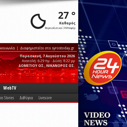
27 °
Καθαρός
Βορειοδυτικοί 3 Μποφόρ
ικοινωνία
Διαφημιστείτε στο syrostoday.gr
Παρασκευή, 7 Αυγούστου 2026
Ανατολή: 6:29 πμ - Δύση: 8:22 μμ
ΔΟΜΕΤΙΟΥ ΟΣ., ΝΙΚΑΝΟΡΟΣ ΟΣ.
WebTV
os Stories
Δι@ύγεια
Livescore