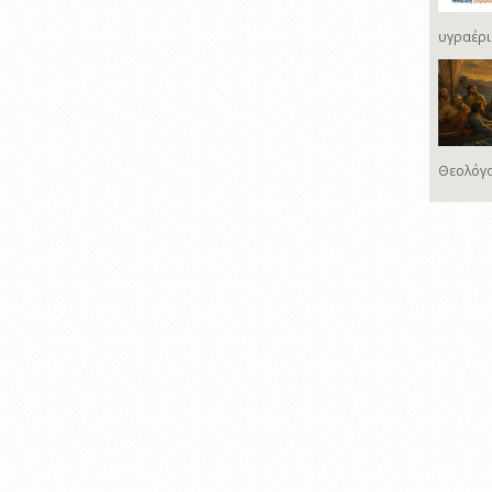
υγραέρι
Θεολόγο