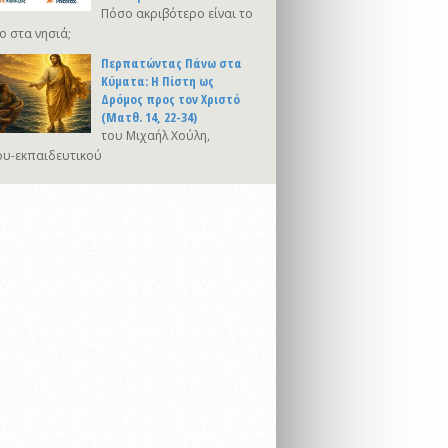
Πόσο ακριβότερο είναι το
ο στα νησιά;
Περπατώντας Πάνω στα
Κύματα: Η Πίστη ως
Δρόμος προς τον Χριστό
(Ματθ. 14, 22-34)
του Μιχαήλ Χούλη,
υ-εκπαιδευτικού