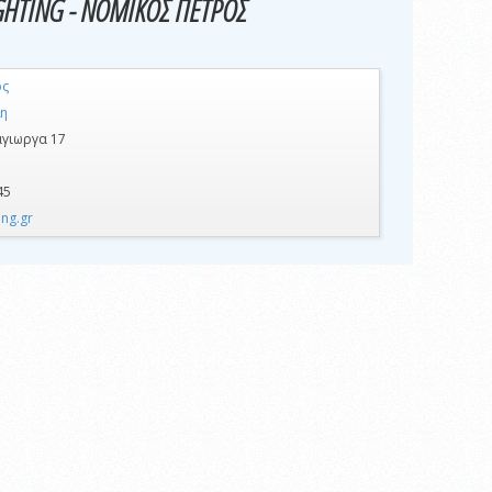
GHTING - ΝΟΜΙΚΟΣ ΠΕΤΡΟΣ
ός
η
γιωργα 17
45
ing.gr