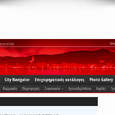
Επ
ης για τη Σύρο.
City Navigator
Επιχειρηματικός κατάλογος
Photo Gallery
Φαρμακεία
Πληροφορίες
Συγκοινωνία
Κρουαζιερόπλοια
Αγγελίες
Syr