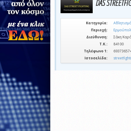
DAS STREETFI
Κατηγορία:
Αθλητισμ
Περιοχή:
Ερμούπολ
Διεύθυνση:
Σάκη Καρά
Τ.Κ.:
84100
Τηλέφωνο 1:
69373657
Ιστοσελίδα:
streetfight