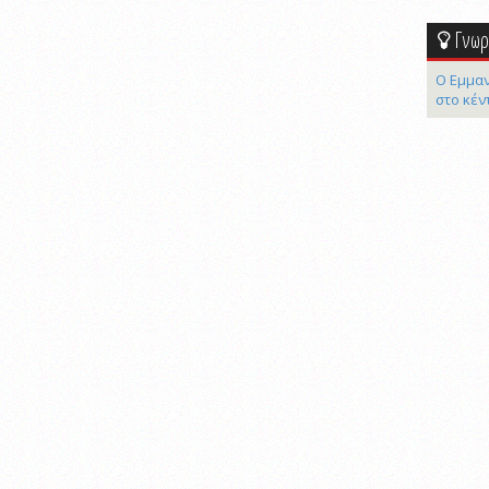
Γνωρί
Ο Εμμαν
στο κέν