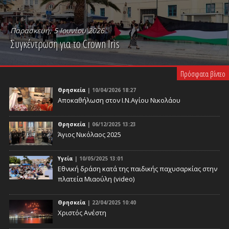
Παρασκευή, 5 Ιουνίου 2026
Συγκέντρωση για το Crown Iris
PLAY VIDEO
Πρόσφατα βίντεο
Θρησκεία
| 10/04/2026 18:27
Αποκαθήλωση στον Ι.Ν.Αγίου Νικολάου
Θρησκεία
| 06/12/2025 13:23
Άγιος Νικόλαος 2025
Υγεία
| 10/05/2025 13:01
Eθνική δράση κατά της παιδικής παχυσαρκίας στην
πλατεία Μιαούλη (video)
Θρησκεία
| 22/04/2025 10:40
Χριστός Ανέστη