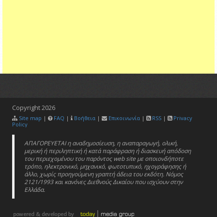
Copyright
2026
Site map
|
FAQ
|
Βοήθεια
|
Επικοινωνία
|
RSS
|
Privacy
Policy
ΑΠΑΓΟΡΕΥΕΤΑΙ η αναδημοσίευση, η αναπαραγωγή, ολική,
μερική ή περιληπτική ή κατά παράφραση ή διασκευή απόδοση
του περιεχομένου του παρόντος web site με οποιονδήποτε
τρόπο, ηλεκτρονικό, μηχανικό, φωτοτυπικό, ηχογράφησης ή
άλλο, χωρίς προηγούμενη γραπτή άδεια του εκδότη. Νόμος
2121/1993 και κανόνες Διεθνούς Δικαίου που ισχύουν στην
Ελλάδα.