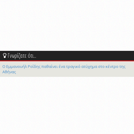
Γνωρίζατε ότι...
Ο Εμμανουήλ Ροΐδης παθαίνει ένα τραγικό ατύχημα στο κέντρο της
Αθήνας