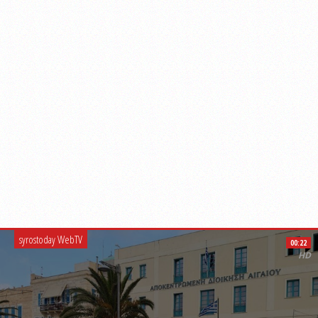
syrostoday WebTV
00:22
HD