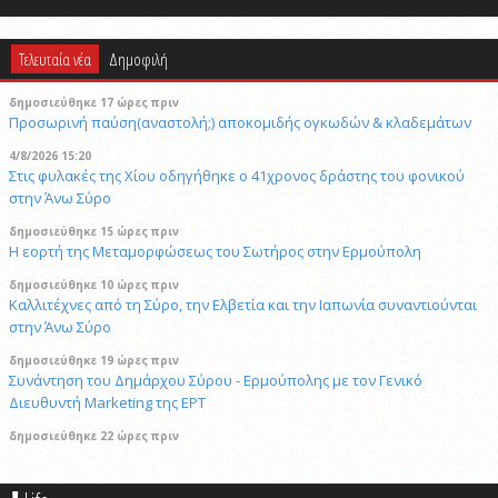
Τελευταία νέα
Δημοφιλή
δημοσιεύθηκε 17 ώρες πριν
Προσωρινή παύση(αναστολή;) αποκομιδής ογκωδών & κλαδεμάτων
4/8/2026 15:20
Στις φυλακές της Χίου οδηγήθηκε ο 41χρονος δράστης του φονικού
στην Άνω Σύρο
δημοσιεύθηκε 15 ώρες πριν
Η εορτή της Μεταμορφώσεως του Σωτήρος στην Ερμούπολη
δημοσιεύθηκε 10 ώρες πριν
Καλλιτέχνες από τη Σύρο, την Ελβετία και την Ιαπωνία συναντιούνται
στην Άνω Σύρο
δημοσιεύθηκε 19 ώρες πριν
Συνάντηση του Δημάρχου Σύρου - Ερμούπολης με τον Γενικό
Διευθυντή Marketing της ΕΡΤ
δημοσιεύθηκε 22 ώρες πριν
«Να είναι γαλήνια τα νερά του τελευταίου σου ταξιδιού»: Συγκινεί ο
αδελφός του υπάρχου του Superferry που βρέθηκε νεκρός στην