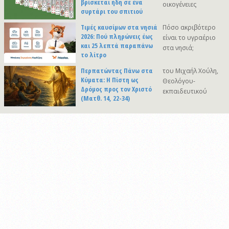
βρίσκεται ήδη σε ένα
οικογένειες
συρτάρι του σπιτιού
Τιμές καυσίμων στα νησιά
Πόσο ακριβότερο
2026: Πού πληρώνεις έως
είναι το υγραέριο
και 25 λεπτά παραπάνω
στα νησιά;
το λίτρο
Περπατώντας Πάνω στα
του Μιχαήλ Χούλη,
Κύματα: Η Πίστη ως
Θεολόγου-
Δρόμος προς τον Χριστό
εκπαιδευτικού
(Ματθ. 14, 22-34)