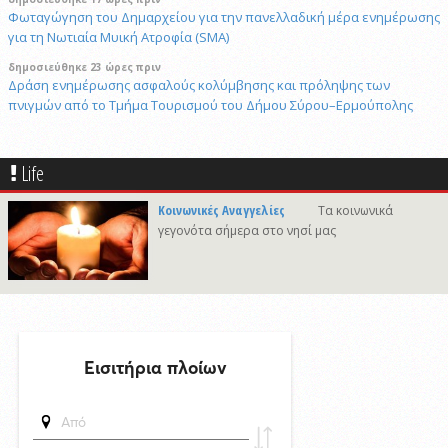
Φωταγώγηση του Δημαρχείου για την πανελλαδική μέρα ενημέρωσης
για τη Νωτιαία Μυική Ατροφία (SMA)
δημοσιεύθηκε 23 ώρες πριν
Δράση ενημέρωσης ασφαλούς κολύμβησης και πρόληψης των
πνιγμών από το Τμήμα Τουρισμού του Δήμου Σύρου–Ερμούπολης
6/8/2026 14:43
Αναστολή αποκομιδής ογκωδών και προϊόντων κλαδονομής
Life
4/8/2026 15:20
Στις φυλακές της Χίου οδηγήθηκε ο 41χρονος δράστης του φονικού
Κοινωνικές Αναγγελίες
Τα κοινωνικά
στην Άνω Σύρο
γεγονότα σήμερα στο νησί μας
δημοσιεύθηκε 17 ώρες πριν
Πρόταση για ονοματοδοσία του κεντρικού παραλιακού δρόμου Λωτού
- Κινίου σε οδό "ΦΩΤΙΟΥ Δ. ΞΑΓΟΡΑΡΗ"
δημοσιεύθηκε 17 ώρες πριν
Το Μικροβιολογικό ιατρείο του Αντωνίου Τσιαμπούρη θα είναι
κλειστό από την Δευτέρα 10/8 έως και την Δευτέρα 17/8
6/8/2026 17:17
Η εορτή της Μεταμορφώσεως του Σωτήρος στην Ερμούπολη