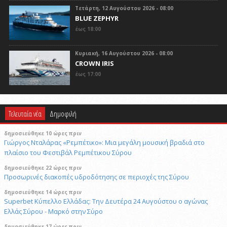
Τετάρτη, 12 Αυγούστου 2026 - 08:00
BLUE ZEPHYR
έως 18:00
Κυριακή, 16 Αυγούστου 2026 - 08:00
CROWN IRIS
έως 17:00
Τελευταία νέα
Δημοφιλή
δημοσιεύθηκε 10 ώρες πριν
Γιώργος Νταλάρας «Ρεμπέτικο»: Μια μεγάλη μουσική βραδιά στο
πλαίσιο του Φεστιβάλ Ρεμπέτικου Σύρου
δημοσιεύθηκε 22 ώρες πριν
Προσωρινές διακοπές υδροδότησης σε περιοχές της Σύρου
δημοσιεύθηκε 14 ώρες πριν
Superbet Κύπελλο Ελλάδας: Την Δευτέρα 24 Αυγούστου ο αγώνας
Ελλάς Σύρου - Μαρκό στην Σύρο
δημοσιεύθηκε 17 ώρες πριν