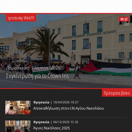
syrostoday WebTV
00:22
HD
Παρασκευή, 5 Ιουνίου 2026
Συγκέντρωση για το Crown Iris
PLAY VIDEO
Πρόσφατα βίντεο
Θρησκεία
| 10/04/2026 18:27
Αποκαθήλωση στον Ι.Ν.Αγίου Νικολάου
Θρησκεία
| 06/12/2025 13:23
Άγιος Νικόλαος 2025