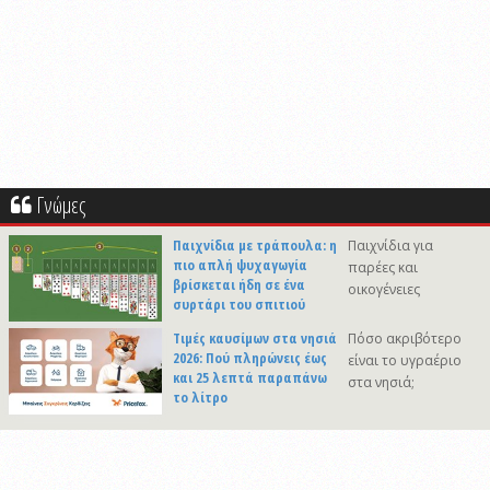
Γνώμες
Παιχνίδια με τράπουλα: η
Παιχνίδια για
πιο απλή ψυχαγωγία
παρέες και
βρίσκεται ήδη σε ένα
οικογένειες
συρτάρι του σπιτιού
Τιμές καυσίμων στα νησιά
Πόσο ακριβότερο
2026: Πού πληρώνεις έως
είναι το υγραέριο
και 25 λεπτά παραπάνω
στα νησιά;
το λίτρο