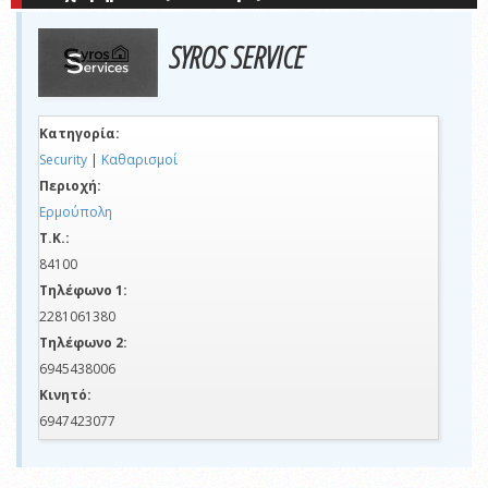
SYROS SERVICE
Κατηγορία:
Security
|
Καθαρισμοί
Περιοχή:
Ερμούπολη
Τ.Κ.:
84100
Τηλέφωνο 1:
2281061380
Τηλέφωνο 2:
6945438006
Κινητό:
6947423077