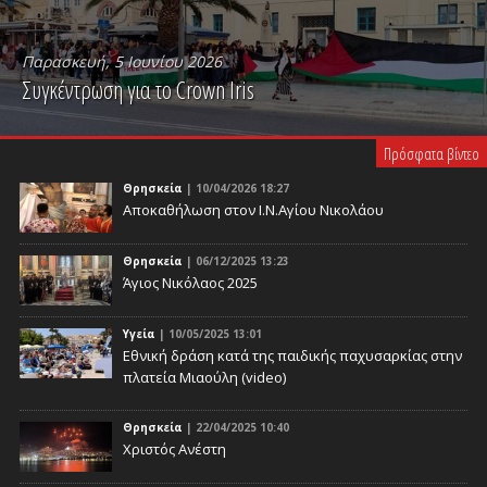
Παρασκευή, 5 Ιουνίου 2026
Συγκέντρωση για το Crown Iris
PLAY VIDEO
Πρόσφατα βίντεο
Θρησκεία
| 10/04/2026 18:27
Αποκαθήλωση στον Ι.Ν.Αγίου Νικολάου
Θρησκεία
| 06/12/2025 13:23
Άγιος Νικόλαος 2025
Υγεία
| 10/05/2025 13:01
Eθνική δράση κατά της παιδικής παχυσαρκίας στην
πλατεία Μιαούλη (video)
Θρησκεία
| 22/04/2025 10:40
Χριστός Ανέστη