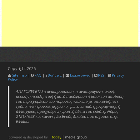
Copyright
2026
Site map
|
FAQ
|
Βοήθεια
|
Επικοινωνία
|
RSS
|
Privacy
Policy
ΑΠΑΓΟΡΕΥΕΤΑΙ η αναδημοσίευση, η αναπαραγωγή, ολική,
μερική ή περιληπτική ή κατά παράφραση ή διασκευή απόδοση
του περιεχομένου του παρόντος web site με οποιονδήποτε
τρόπο, ηλεκτρονικό, μηχανικό, φωτοτυπικό, ηχογράφησης ή
άλλο, χωρίς προηγούμενη γραπτή άδεια του εκδότη. Νόμος
2121/1993 και κανόνες Διεθνούς Δικαίου που ισχύουν στην
Ελλάδα.