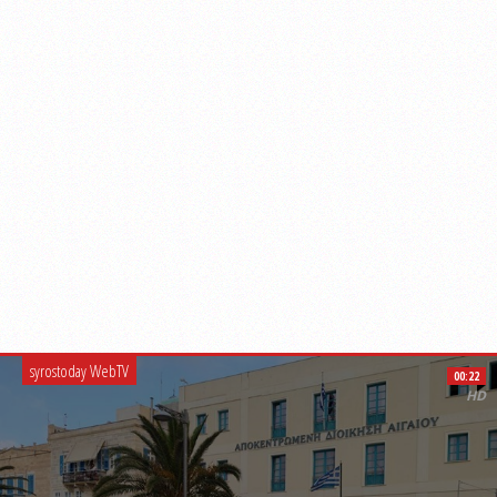
syrostoday WebTV
00:22
HD