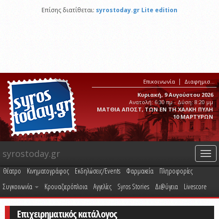
Επίσης διατίθεται:
syrostoday.gr Lite edition
Επικοινωνία
Διαφημιστείτε στο syrostoday.gr
Κυριακή, 9 Αυγούστου 2026
Ανατολή: 6:30 πμ - Δύση: 8:20 μμ
ΜΑΤΘΙΑ ΑΠΟΣΤ, ΤΩΝ ΕΝ ΤΗ ΧΑΛΚΗ ΠΥΛΗ
10 ΜΑΡΤΥΡΩΝ
syrostoday.gr
Togg
navi
Θέατρο
Κινηματογράφος
Εκδηλώσεις/Events
Φαρμακεία
Πληροφορίες
Συγκοινωνία
Κρουαζιερόπλοια
Αγγελίες
Syros Stories
Δι@ύγεια
Livescore
Επιχειρηματικός κατάλογος