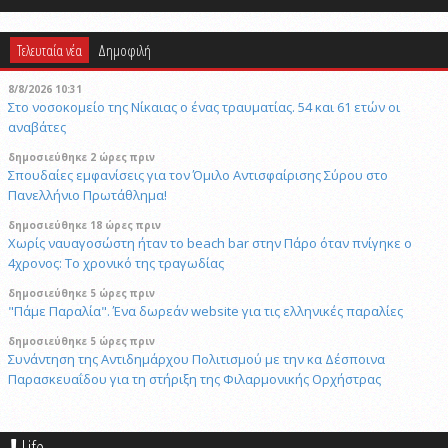
Τελευταία νέα
Δημοφιλή
8/8/2026 10:31
Στο νοσοκομείο της Νίκαιας ο ένας τραυματίας. 54 και 61 ετών οι
αναβάτες
δημοσιεύθηκε 2 ώρες πριν
Σπουδαίες εμφανίσεις για τον Όμιλο Αντισφαίρισης Σύρου στο
Πανελλήνιο Πρωτάθλημα!
δημοσιεύθηκε 18 ώρες πριν
Χωρίς ναυαγοσώστη ήταν το beach bar στην Πάρο όταν πνίγηκε ο
4χρονος: Το χρονικό της τραγωδίας
δημοσιεύθηκε 5 ώρες πριν
"Πάμε Παραλία". Ένα δωρεάν website για τις ελληνικές παραλίες
δημοσιεύθηκε 5 ώρες πριν
Συνάντηση της Αντιδημάρχου Πολιτισμού με την κα Δέσποινα
Παρασκευαΐδου για τη στήριξη της Φιλαρμονικής Ορχήστρας
δημοσιεύθηκε 4 ώρες πριν
Νηστεία, προσευχή και πίστη: Τα κλειδιά της απομάκρυνσης των
Life
πονηρών πνευμάτων (Ματθ. 17, 14-23)