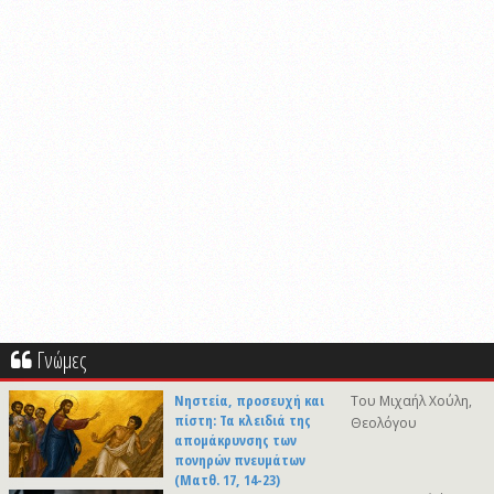
Γνώμες
Νηστεία, προσευχή και
Του Μιχαήλ Χούλη,
πίστη: Τα κλειδιά της
Θεολόγου
απομάκρυνσης των
πονηρών πνευμάτων
(Ματθ. 17, 14-23)