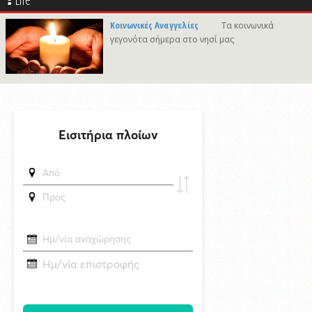
8/8/2026 13:25
Κοινωνικές Αναγγελίες
Τα κοινωνικά
Σύλληψη 31χρονου σε bar για ηχορύπανση και παραβίαση ωραρίου
γεγονότα σήμερα στο νησί μας
στη Σύρο
δημοσιεύθηκε 4 ώρες πριν
Νάξος: Το μοναδικό νησί των Κυκλάδων χωρίς προστασία από τις
ανεμογεννήτριες — Γιατί;
δημοσιεύθηκε 17 ώρες πριν
Μυστήριο 3.500 ετών στη Σαντορίνη: Ο 15χρονος που δεν πρόλαβε να
ξεφύγει από το τσουνάμι μπορεί ν' αλλάξει τη χρονολογία της μεγάλης
έκρηξης
6/8/2026 22:03
Καλλιτέχνες από τη Σύρο, την Ελβετία και την Ιαπωνία συναντιούνται
στην Άνω Σύρο