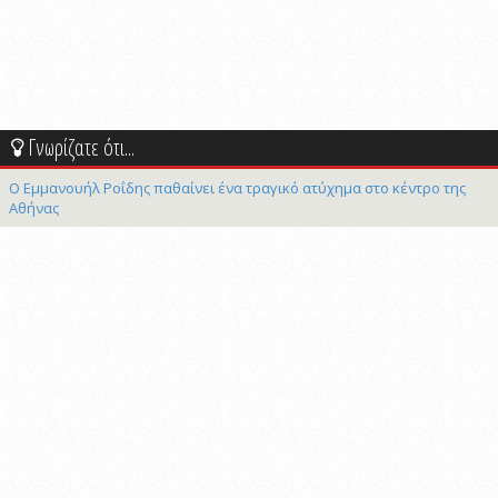
Γνωρίζατε ότι...
Ο Εμμανουήλ Ροΐδης παθαίνει ένα τραγικό ατύχημα στο κέντρο της
Αθήνας