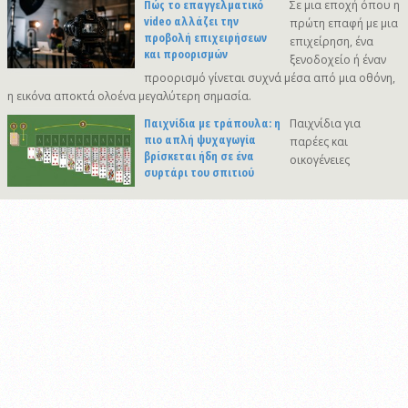
Πώς το επαγγελματικό
Σε μια εποχή όπου η
video αλλάζει την
πρώτη επαφή με μια
προβολή επιχειρήσεων
επιχείρηση, ένα
και προορισμών
ξενοδοχείο ή έναν
προορισμό γίνεται συχνά μέσα από μια οθόνη,
η εικόνα αποκτά ολοένα μεγαλύτερη σημασία.
Παιχνίδια με τράπουλα: η
Παιχνίδια για
πιο απλή ψυχαγωγία
παρέες και
βρίσκεται ήδη σε ένα
οικογένειες
συρτάρι του σπιτιού