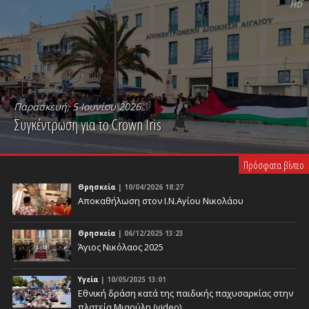
HD
Παρασκευή, 5 Ιουνίου 2026
Συγκέντρωση για το Crown Iris
PLAY VIDEO
Πρόσφατα βίντεο
Θρησκεία
| 10/04/2026 18:27
Αποκαθήλωση στον Ι.Ν.Αγίου Νικολάου
Θρησκεία
| 06/12/2025 13:23
Άγιος Νικόλαος 2025
Υγεία
| 10/05/2025 13:01
Eθνική δράση κατά της παιδικής παχυσαρκίας στην
πλατεία Μιαούλη (video)