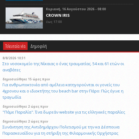
Κυριακή, 16 Αυγούστου 2026 - 08:00
CROWN IRIS
έως 17:00
Τελευταία νέα
Δημοφιλή
8/8/2026 10:31
Στο νοσοκομείο της Νίκαιας ο ένας τραυματίας. 54 και 61 ετών οι
αναβάτες
δημοσιεύθηκε 15 ώρες πριν
Για ανθρωποκτονία από αμέλεια κατηγορούνται οι γονείς του
4χρονου και ο ιδιοκτήτης του beach bar στην Πάρο: Πώς έγινε η
τραγωδία
δημοσιεύθηκε 2 ώρες πριν
"Πάμε Παραλία". Ένα δωρεάν website για τις ελληνικές παραλίες
δημοσιεύθηκε 2 ώρες πριν
Συνάντηση της Αντιδημάρχου Πολιτισμού με την κα Δέσποινα
Παρασκευαΐδου για τη στήριξη της Φιλαρμονικής Ορχήστρας