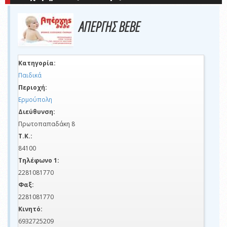
ΑΠΕΡΓΗΣ ΒΕΒΕ
Κατηγορία:
Παιδικά
Περιοχή:
Ερμούπολη
Διεύθυνση:
Πρωτοπαπαδάκη 8
Τ.Κ.:
84100
Τηλέφωνο 1:
2281081770
Φαξ:
2281081770
Κινητό:
6932725209