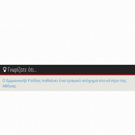
Γνωρίζατε ότι...
Ο Εμμανουήλ Ροΐδης παθαίνει ένα τραγικό ατύχημα στο κέντρο της
Αθήνας