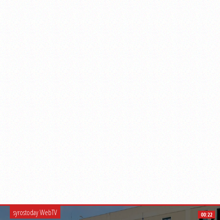
syrostoday WebTV
00:22