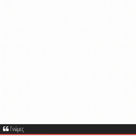
Γνώμες