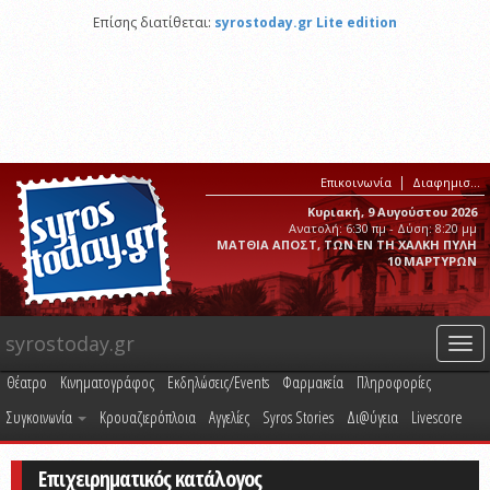
Επίσης διατίθεται:
syrostoday.gr Lite edition
Επικοινωνία
Διαφημιστείτε στο syrostoday.gr
Κυριακή, 9 Αυγούστου 2026
Ανατολή: 6:30 πμ - Δύση: 8:20 μμ
ΜΑΤΘΙΑ ΑΠΟΣΤ, ΤΩΝ ΕΝ ΤΗ ΧΑΛΚΗ ΠΥΛΗ
10 ΜΑΡΤΥΡΩΝ
syrostoday.gr
Togg
navi
Θέατρο
Κινηματογράφος
Εκδηλώσεις/Events
Φαρμακεία
Πληροφορίες
Συγκοινωνία
Κρουαζιερόπλοια
Αγγελίες
Syros Stories
Δι@ύγεια
Livescore
Επιχειρηματικός κατάλογος