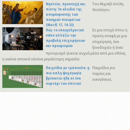
Νηστεία, προσευχή και
Του Μιχαήλ Χούλη,
πίστη: Τα κλειδιά της
Θεολόγου
απομάκρυνσης των
πονηρών πνευμάτων
(Ματθ. 17, 14-23)
Πώς το επαγγελματικό
Σε μια εποχή όπου η
video αλλάζει την
πρώτη επαφή με μια
προβολή επιχειρήσεων
επιχείρηση, ένα
και προορισμών
ξενοδοχείο ή έναν
προορισμό γίνεται συχνά μέσα από μια οθόνη,
η εικόνα αποκτά ολοένα μεγαλύτερη σημασία.
Παιχνίδια με τράπουλα: η
Παιχνίδια για
πιο απλή ψυχαγωγία
παρέες και
βρίσκεται ήδη σε ένα
οικογένειες
συρτάρι του σπιτιού