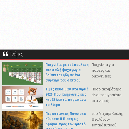
Γνώμες
Παιχνίδια με τράπουλα: η
Παιχνίδια για
πιο απλή ψυχαγωγία
παρέες και
βρίσκεται ήδη σε ένα
οικογένειες
συρτάρι του σπιτιού
Τιμές καυσίμων στα νησιά
Πόσο ακριβότερο
2026: Πού πληρώνεις έως
είναι το υγραέριο
και 25 λεπτά παραπάνω
στα νησιά;
το λίτρο
Περπατώντας Πάνω στα
του Μιχαήλ Χούλη,
Κύματα: Η Πίστη ως
Θεολόγου-
Δρόμος προς τον Χριστό
εκπαιδευτικού