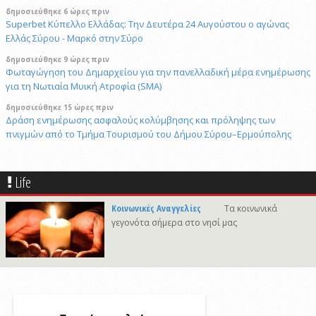
δημοσιεύθηκε 6 ώρες πριν
Superbet Κύπελλο Ελλάδας: Την Δευτέρα 24 Αυγούστου ο αγώνας
Ελλάς Σύρου - Μαρκό στην Σύρο
δημοσιεύθηκε 9 ώρες πριν
Φωταγώγηση του Δημαρχείου για την πανελλαδική μέρα ενημέρωσης
για τη Νωτιαία Μυική Ατροφία (SMA)
δημοσιεύθηκε 15 ώρες πριν
Δράση ενημέρωσης ασφαλούς κολύμβησης και πρόληψης των
πνιγμών από το Τμήμα Τουρισμού του Δήμου Σύρου–Ερμούπολης
6/8/2026 14:43
Αναστολή αποκομιδής ογκωδών και προϊόντων κλαδονομής
Life
4/8/2026 15:20
Στις φυλακές της Χίου οδηγήθηκε ο 41χρονος δράστης του φονικού
Κοινωνικές Αναγγελίες
Τα κοινωνικά
στην Άνω Σύρο
γεγονότα σήμερα στο νησί μας
δημοσιεύθηκε 9 ώρες πριν
Πρόταση για ονοματοδοσία του κεντρικού παραλιακού δρόμου Λωτού
- Κινίου σε οδό "ΦΩΤΙΟΥ Δ. ΞΑΓΟΡΑΡΗ"
δημοσιεύθηκε 9 ώρες πριν
Το Μικροβιολογικό ιατρείο του Αντωνίου Τσιαμπούρη θα είναι
κλειστό από την Δευτέρα 10/8 έως και την Δευτέρα 17/8