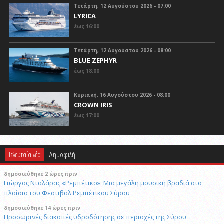
Τετάρτη, 12 Αυγούστου 2026 - 07:00
LYRICA
έως 16:00
Τετάρτη, 12 Αυγούστου 2026 - 08:00
BLUE ZEPHYR
έως 18:00
Κυριακή, 16 Αυγούστου 2026 - 08:00
CROWN IRIS
έως 17:00
Τελευταία νέα
Δημοφιλή
δημοσιεύθηκε 2 ώρες πριν
Γιώργος Νταλάρας «Ρεμπέτικο»: Μια μεγάλη μουσική βραδιά στο
πλαίσιο του Φεστιβάλ Ρεμπέτικου Σύρου
δημοσιεύθηκε 14 ώρες πριν
Προσωρινές διακοπές υδροδότησης σε περιοχές της Σύρου