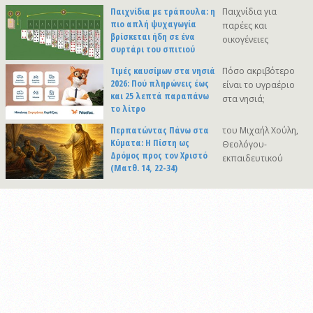
Παιχνίδια με τράπουλα: η
Παιχνίδια για
πιο απλή ψυχαγωγία
παρέες και
βρίσκεται ήδη σε ένα
οικογένειες
συρτάρι του σπιτιού
Τιμές καυσίμων στα νησιά
Πόσο ακριβότερο
2026: Πού πληρώνεις έως
είναι το υγραέριο
και 25 λεπτά παραπάνω
στα νησιά;
το λίτρο
Περπατώντας Πάνω στα
του Μιχαήλ Χούλη,
Κύματα: Η Πίστη ως
Θεολόγου-
Δρόμος προς τον Χριστό
εκπαιδευτικού
(Ματθ. 14, 22-34)