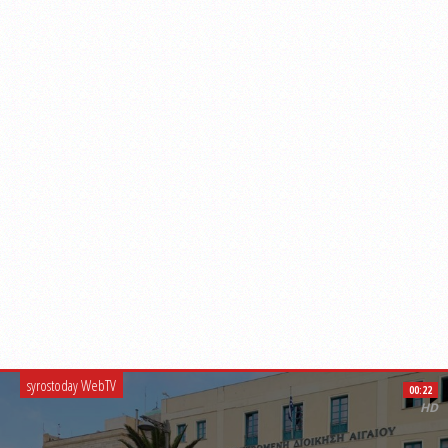
syrostoday WebTV
00:22
HD