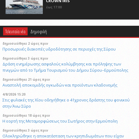
CROWN IRIS
έως 17:00
Τελευταία νέα
Δημοφιλή
δημοσιεύθηκε 2 ώρες πριν
Προσωρινές διακοπές υδροδότησης σε περιοχές της Σύρου
δημοσιεύθηκε 3 ώρες πριν
Δράση ενημέρωσης ασφαλούς κολύμβησης και πρόληψης των
πνιγμών από το Τμήμα Τουρισμού του Δήμου Σύρου–Ερμούπολης
δημοσιεύθηκε 21 ώρες πριν
Αναστολή αποκομιδής ογκωδών και προϊόντων κλαδονομής
4/8/2026 15:20
Στις φυλακές της Χίου οδηγήθηκε ο 41χρονος δράστης του φονικού
στην Άνω Σύρο
δημοσιεύθηκε 18 ώρες πριν
Η εορτή της Μεταμορφώσεως του Σωτήρος στην Ερμούπολη
δημοσιεύθηκε 3 ώρες πριν
Oλοκληρώθηκε η αποκατάσταση των κρηπιδωμάτων που είχαν