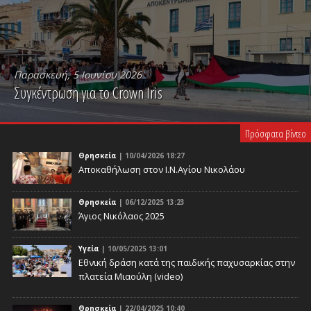
Παρασκευή, 5 Ιουνίου 2026
Συγκέντρωση για το Crown Iris
PLAY VIDEO
Πρόσφατα βίντεο
Θρησκεία
| 10/04/2026 18:27
Αποκαθήλωση στον Ι.Ν.Αγίου Νικολάου
Θρησκεία
| 06/12/2025 13:23
Άγιος Νικόλαος 2025
Υγεία
| 10/05/2025 13:01
Eθνική δράση κατά της παιδικής παχυσαρκίας στην
πλατεία Μιαούλη (video)
Θρησκεία
| 22/04/2025 10:40