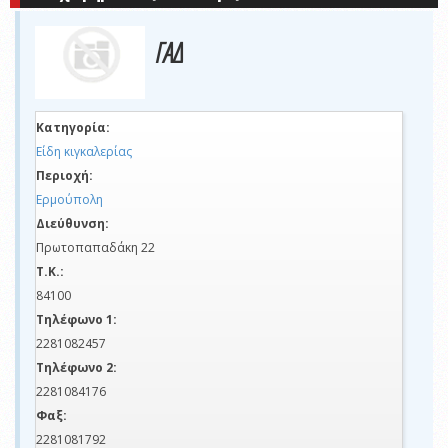
ΓΑΔ
Κατηγορία:
Είδη κιγκαλερίας
Περιοχή:
Ερμούπολη
Διεύθυνση:
Πρωτοπαπαδάκη 22
Τ.Κ.:
84100
Τηλέφωνο 1:
2281082457
Τηλέφωνο 2:
2281084176
Φαξ:
2281081792