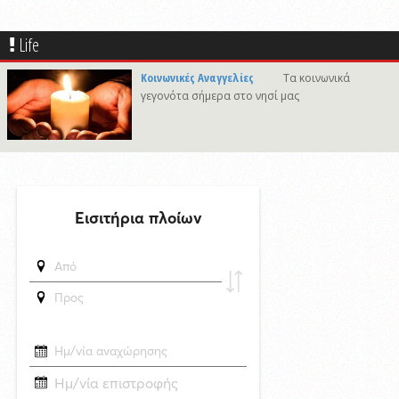
υποστεί φθορές στο λιμάνι του Τούρλου
δημοσιεύθηκε 13 ώρες πριν
Life
Καλλιτέχνες από τη Σύρο, την Ελβετία και την Ιαπωνία συναντιούνται
στην Άνω Σύρο
Κοινωνικές Αναγγελίες
Τα κοινωνικά
γεγονότα σήμερα στο νησί μας
δημοσιεύθηκε 3 ώρες πριν
Στο νησί της Κύθνου το 12ο Cycladic Young Patrons Summer Weekend
του Μουσείου Κυκλαδικής Τέχνης
δημοσιεύθηκε 23 ώρες πριν
Συνάντηση του Δημάρχου Σύρου - Ερμούπολης με τον Γενικό
Διευθυντή Marketing της ΕΡΤ
6/8/2026 09:47
«Να είναι γαλήνια τα νερά του τελευταίου σου ταξιδιού»: Συγκινεί ο
αδελφός του υπάρχου του Superferry που βρέθηκε νεκρός στην
καμπίνα του