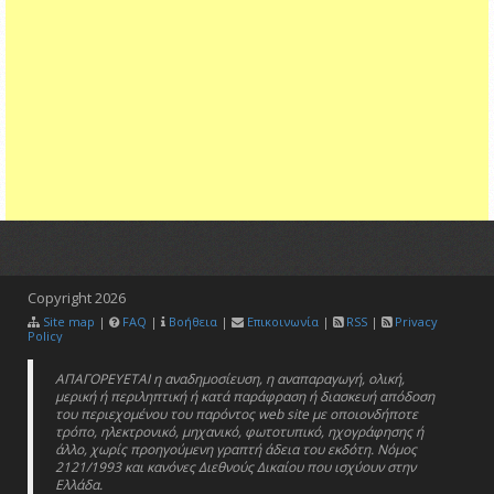
Copyright
2026
Site map
|
FAQ
|
Βοήθεια
|
Επικοινωνία
|
RSS
|
Privacy
Policy
ΑΠΑΓΟΡΕΥΕΤΑΙ η αναδημοσίευση, η αναπαραγωγή, ολική,
μερική ή περιληπτική ή κατά παράφραση ή διασκευή απόδοση
του περιεχομένου του παρόντος web site με οποιονδήποτε
τρόπο, ηλεκτρονικό, μηχανικό, φωτοτυπικό, ηχογράφησης ή
άλλο, χωρίς προηγούμενη γραπτή άδεια του εκδότη. Νόμος
2121/1993 και κανόνες Διεθνούς Δικαίου που ισχύουν στην
Ελλάδα.