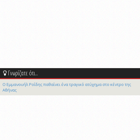
Γνωρίζατε ότι...
Ο Εμμανουήλ Ροΐδης παθαίνει ένα τραγικό ατύχημα στο κέντρο της
Αθήνας