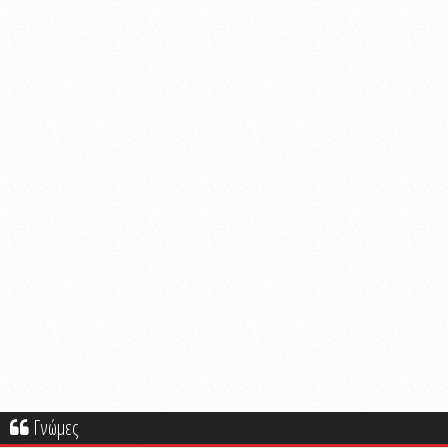
Γνώμες