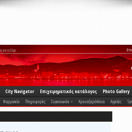
Επ
ης για τη Σύρο.
City Navigator
Επιχειρηματικός κατάλογος
Photo Gallery
Φαρμακεία
Πληροφορίες
Συγκοινωνία
Κρουαζιερόπλοια
Αγγελίες
Syr