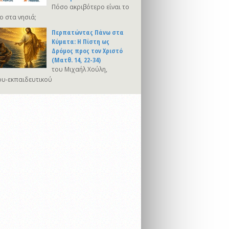
Πόσο ακριβότερο είναι το
ο στα νησιά;
Περπατώντας Πάνω στα
Κύματα: Η Πίστη ως
Δρόμος προς τον Χριστό
(Ματθ. 14, 22-34)
του Μιχαήλ Χούλη,
υ-εκπαιδευτικού