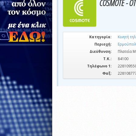
COSMOTE - O
Κατηγορία:
Κινητή τη
Περιοχή:
Ερμούπολ
Διεύθυνση:
Πλατεία Μ
Τ.Κ.:
84100
Τηλέφωνο 1:
22810955
Φαξ:
22810877