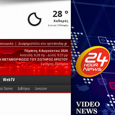
28 °
Καθαρός
Δυτικοί 3 Μποφόρ
ικοινωνία
Διαφημιστείτε στο syrostoday.gr
Πέμπτη, 6 Αυγούστου 2026
Ανατολή: 6:28 πμ - Δύση: 8:23 μμ
Η ΜΕΤΑΜΟΡΦΩΣΙΣ ΤΟΥ ΣΩΤΗΡΟΣ ΧΡΙΣΤΟΥ
Σωτήρης, Σωτηρία
WebTV
os Stories
Δι@ύγεια
Livescore