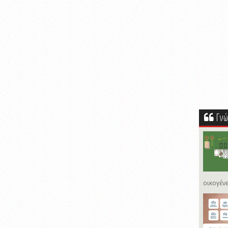
Γνώ
οικογένε