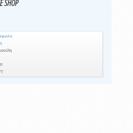
TE SHOP
λεφωνία
η
ιαούλη
01
77