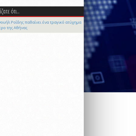
ζατε ότι...
ουήλ Ροΐδης παθαίνει ένα τραγικό ατύχημα
τρο της Αθήνας