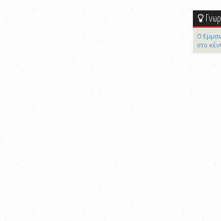
Γνωρί
Ο Εμμαν
στο κέν