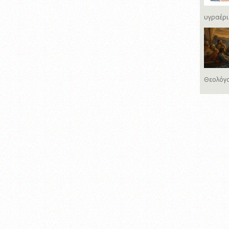
υγραέρι
Θεολόγο