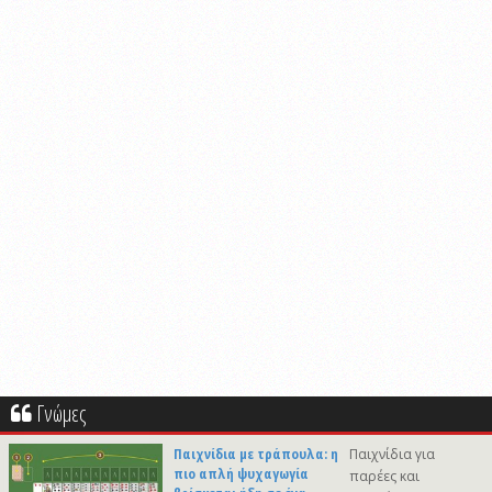
Γνώμες
Παιχνίδια με τράπουλα: η
Παιχνίδια για
πιο απλή ψυχαγωγία
παρέες και