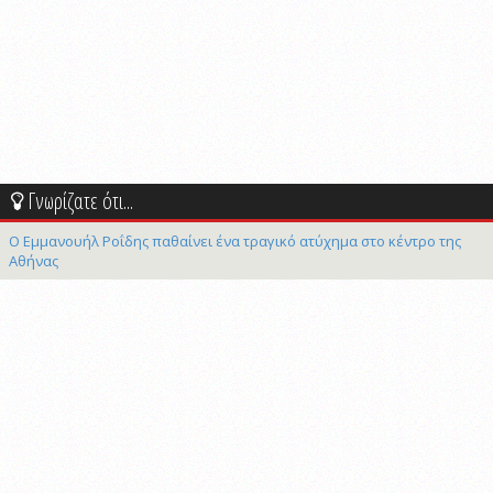
Γνωρίζατε ότι...
Ο Εμμανουήλ Ροΐδης παθαίνει ένα τραγικό ατύχημα στο κέντρο της
Αθήνας