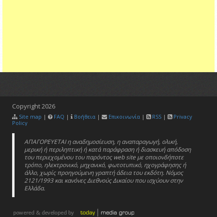
Copyright
2026
Site map
|
FAQ
|
Βοήθεια
|
Επικοινωνία
|
RSS
|
Privacy
Policy
ΑΠΑΓΟΡΕΥΕΤΑΙ η αναδημοσίευση, η αναπαραγωγή, ολική,
μερική ή περιληπτική ή κατά παράφραση ή διασκευή απόδοση
του περιεχομένου του παρόντος web site με οποιονδήποτε
τρόπο, ηλεκτρονικό, μηχανικό, φωτοτυπικό, ηχογράφησης ή
άλλο, χωρίς προηγούμενη γραπτή άδεια του εκδότη. Νόμος
2121/1993 και κανόνες Διεθνούς Δικαίου που ισχύουν στην
Ελλάδα.