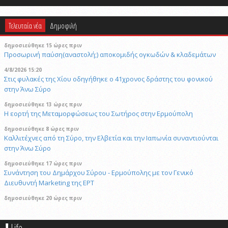
Τελευταία νέα
Δημοφιλή
δημοσιεύθηκε 15 ώρες πριν
Προσωρινή παύση(αναστολή;) αποκομιδής ογκωδών & κλαδεμάτων
4/8/2026 15:20
Στις φυλακές της Χίου οδηγήθηκε ο 41χρονος δράστης του φονικού
στην Άνω Σύρο
δημοσιεύθηκε 13 ώρες πριν
Η εορτή της Μεταμορφώσεως του Σωτήρος στην Ερμούπολη
δημοσιεύθηκε 8 ώρες πριν
Καλλιτέχνες από τη Σύρο, την Ελβετία και την Ιαπωνία συναντιούνται
στην Άνω Σύρο
δημοσιεύθηκε 17 ώρες πριν
Συνάντηση του Δημάρχου Σύρου - Ερμούπολης με τον Γενικό
Διευθυντή Marketing της ΕΡΤ
δημοσιεύθηκε 20 ώρες πριν
«Να είναι γαλήνια τα νερά του τελευταίου σου ταξιδιού»: Συγκινεί ο
αδελφός του υπάρχου του Superferry που βρέθηκε νεκρός στην
Life
καμπίνα του