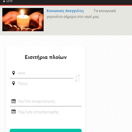
29/4/2026 18:53
Κοινωνικές Αναγγελίες
Τα κοινωνικά
Ακραία κλιμάκωση στο Ουκρανικό: Ανελέητοι βομβαρδισμοί - Μεγάλες
γεγονότα σήμερα στο νησί μας
στήλες καπνού σε ρωσικά διυλιστήρια - Δείτε βίντεο
δημοσιεύθηκε 12 ώρες πριν
«Έργο πνοής 45,44 εκατ. ευρώ για το Αεροδρόμιο Πάρου – Η
νησιωτικότητα στο επίκεντρο των εθνικών αναπτυξιακών
προτεραιοτήτων»
5/8/2026 11:35
Πρώτη προσέγγιση του υπερπολυτελούς EXPLORA II στη Σύρο με
θετικές προοπτικές για το 2027
δημοσιεύθηκε 13 ώρες πριν
Στο Εθνικό Πρόγραμμα Ανάπτυξης η αναβάθμιση του Αεροδρομίου
Πάρου