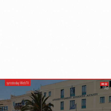
syrostoday WebTV
00:22
HD