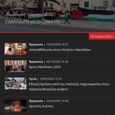
Παρασκευή, 5 Ιουνίου 2026
Συγκέντρωση για το Crown Iris
PLAY VIDEO
Πρόσφατα βίντεο
Θρησκεία
| 10/04/2026 18:27
Αποκαθήλωση στον Ι.Ν.Αγίου Νικολάου
Θρησκεία
| 06/12/2025 13:23
Άγιος Νικόλαος 2025
Υγεία
| 10/05/2025 13:01
Eθνική δράση κατά της παιδικής παχυσαρκίας στην
πλατεία Μιαούλη (video)
Θρησκεία
| 22/04/2025 10:40
Χριστός Ανέστη