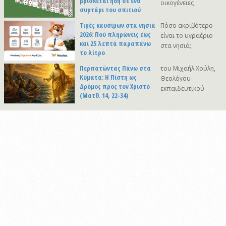
βρίσκεται ήδη σε ένα
οικογένειες
συρτάρι του σπιτιού
Τιμές καυσίμων στα νησιά
Πόσο ακριβότερο
2026: Πού πληρώνεις έως
είναι το υγραέριο
και 25 λεπτά παραπάνω
στα νησιά;
το λίτρο
Περπατώντας Πάνω στα
του Μιχαήλ Χούλη,
Κύματα: Η Πίστη ως
Θεολόγου-
Δρόμος προς τον Χριστό
εκπαιδευτικού
(Ματθ. 14, 22-34)