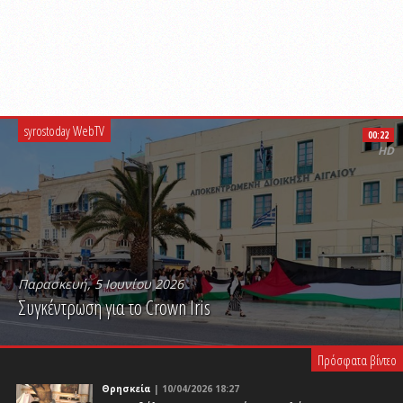
syrostoday WebTV
00:22
HD
Παρασκευή, 5 Ιουνίου 2026
Συγκέντρωση για το Crown Iris
PLAY VIDEO
Πρόσφατα βίντεο
Θρησκεία
| 10/04/2026 18:27