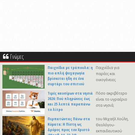
Γνώμες
Παιχνίδια με τράπουλα: η
Παιχνίδια για
πιο απλή ψυχαγωγία
παρέες και
βρίσκεται ήδη σε ένα
οικογένειες
συρτάρι του σπιτιού
Τιμές καυσίμων στα νησιά
Πόσο ακριβότερο
2026: Πού πληρώνεις έως
είναι το υγραέριο
και 25 λεπτά παραπάνω
στα νησιά;
το λίτρο
Περπατώντας Πάνω στα
του Μιχαήλ Χούλη,
Κύματα: Η Πίστη ως
Θεολόγου-
Δρόμος προς τον Χριστό
εκπαιδευτικού