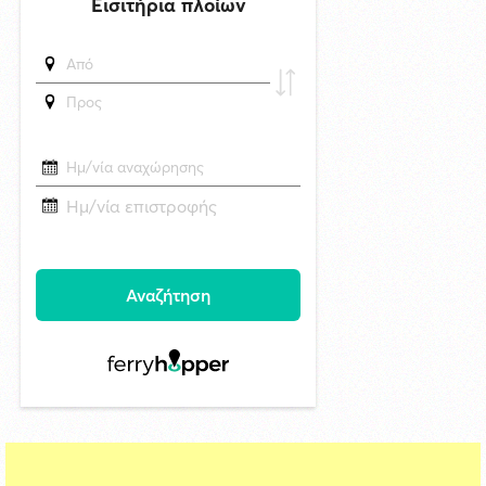
Ηλεκτρική διασύνδεση Ελλάδας-Κύπρου: «Γαλλικό κλειδί» για να
ξεπαγώσει το καλώδιο
δημοσιεύθηκε 16 ώρες πριν
Η Μύκονος υποδέχτηκε το πολυτελές κρουαζιερόπλοιο Explora II