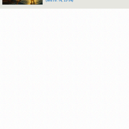
(Ματθ. 14, 22-34)