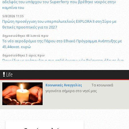
αδελφός του υπάρχου του Superferry που βρέθηκε νεκρός στην
καμπίνα του
5/8/2026 11:35
Πρώτη προσέγγιση του υπερπολυτελούς EXPLORA II στη Σύρο με
θετικές προοπτικές για το 2027
δημοσιεύθηκε 48 λεπτά πριν
Το νέο αεροδρόμιο της Πάρου στο Εθνικό Πρόγραμμα Ανάπτυξης με
45,44εκατ. ευρώ
δημοσιεύθηκε 3 ώρες πριν
Παιχνίδια με τράπουλα: η πιο απλή ψυχαγωγία βρίσκεται ήδη σε ένα
συρτάρι του σπιτιού
Life
δημοσιεύθηκε 13 ώρες πριν
Η Σύρος τιμά την εορτή της Μεταμορφώσεως του Σωτήρος
Κοινωνικές Αναγγελίες
Τα κοινωνικά
4/8/2026 11:16
γεγονότα σήμερα στο νησί μας
"Το βλέπει ο Τσίλλερ και γελά" Ανακαινίζουμε το κλειστό "Γιάννης
Γουλανδρής" το 2026 με σχέδια του 1974
δημοσιεύθηκε 23 ώρες πριν
Στέφανος Γκίκας: Ομαλά εξελίσσεται η καταβολή των 23.200.000 €
μέσω του Μεταφορικού Ισοδυνάμου Επιβατών
29/4/2026 18:53