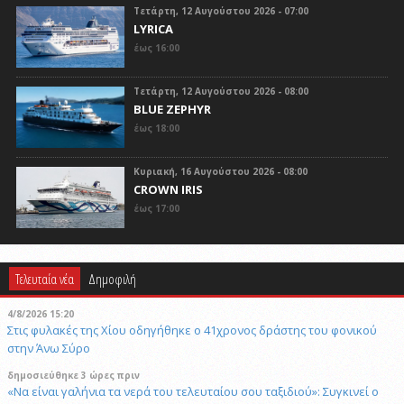
Τετάρτη, 12 Αυγούστου 2026 - 07:00
LYRICA
έως 16:00
Τετάρτη, 12 Αυγούστου 2026 - 08:00
BLUE ZEPHYR
έως 18:00
Κυριακή, 16 Αυγούστου 2026 - 08:00
CROWN IRIS
έως 17:00
Τελευταία νέα
Δημοφιλή
4/8/2026 15:20
Στις φυλακές της Χίου οδηγήθηκε ο 41χρονος δράστης του φονικού
στην Άνω Σύρο
δημοσιεύθηκε 3 ώρες πριν
«Να είναι γαλήνια τα νερά του τελευταίου σου ταξιδιού»: Συγκινεί ο