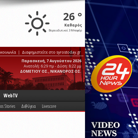
26 °
Καθαρός
Βορειοδυτικοί 3 Μποφόρ
ικοινωνία
Διαφημιστείτε στο syrostoday.gr
Παρασκευή, 7 Αυγούστου 2026
Ανατολή: 6:29 πμ - Δύση: 8:22 μμ
ΔΟΜΕΤΙΟΥ ΟΣ., ΝΙΚΑΝΟΡΟΣ ΟΣ.
WebTV
os Stories
Δι@ύγεια
Livescore