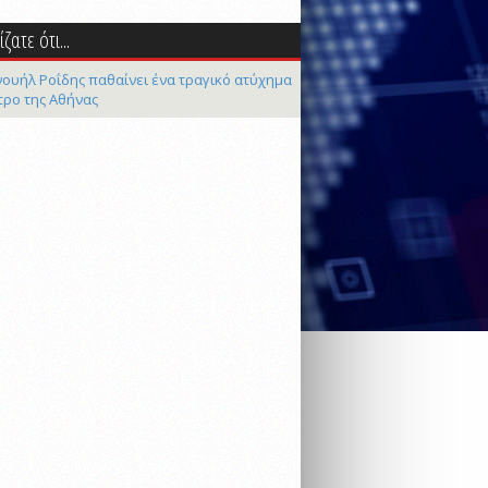
ζατε ότι...
ουήλ Ροΐδης παθαίνει ένα τραγικό ατύχημα
τρο της Αθήνας