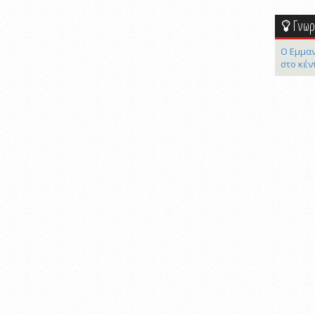
Γνωρί
Ο Εμμαν
στο κέν