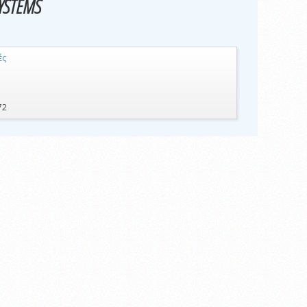
YSTEMS
ές
72