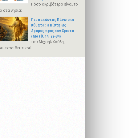
Πόσο ακριβότερο είναι το
ο στα νησιά;
Περπατώντας Πάνω στα
Κύματα: Η Πίστη ως
Δρόμος προς τον Χριστό
(Ματθ. 14, 22-34)
του Μιχαήλ Χούλη,
υ-εκπαιδευτικού