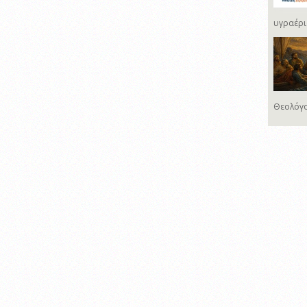
υγραέρι
Θεολόγο