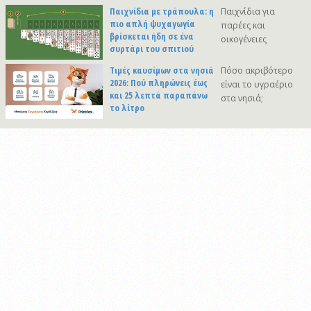
Παιχνίδια με τράπουλα: η
Παιχνίδια για
πιο απλή ψυχαγωγία
παρέες και
βρίσκεται ήδη σε ένα
οικογένειες
συρτάρι του σπιτιού
Τιμές καυσίμων στα νησιά
Πόσο ακριβότερο
2026: Πού πληρώνεις έως
είναι το υγραέριο
και 25 λεπτά παραπάνω
στα νησιά;
το λίτρο