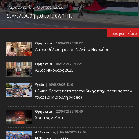
Παρασκευή, 5 Ιουνίου 2026
Συγκέντρωση για το Crown Iris
PLAY VIDEO
Πρόσφατα βίντεο
Θρησκεία
| 10/04/2026 18:27
Αποκαθήλωση στον Ι.Ν.Αγίου Νικολάου
Θρησκεία
| 06/12/2025 13:23
Άγιος Νικόλαος 2025
Υγεία
| 10/05/2025 13:01
Eθνική δράση κατά της παιδικής παχυσαρκίας στην
πλατεία Μιαούλη (video)
Θρησκεία
| 22/04/2025 10:40
Χριστός Ανέστη
Αθλητισμός
| 16/04/2025 17:26
Η Φιέστα της Ελλάς