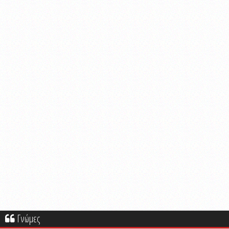
Γνώμες