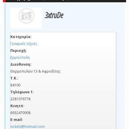
3xtruDe
Κατηγορία:
Γραφικές τέχνες
Περιοχή:
Ερμούπολη
Διεύθυνση:
Θερμοπυλών 13 & Αφροδίτης
Τ.Κ.:
84100
Τηλέφωνο 1:
2281076778
Κινητό:
6932470908
E-mail:
nickxlz@hotmail.com