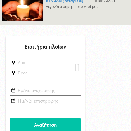
Κοινωνικές Αναγγελίες
Τα κοινωνικά
6/8/2026 22:03
γεγονότα σήμερα στο νησί μας
Καλλιτέχνες από τη Σύρο, την Ελβετία και την Ιαπωνία συναντιούνται
στην Άνω Σύρο
29/4/2026 18:53
CNN: Ο κορυφαίος στρατηγός του Τραμπ αναζητά διέξοδο από τον
πόλεμο με το Ιράν
7/8/2026 17:35
Superbet Κύπελλο Ελλάδας: Την Δευτέρα 24 Αυγούστου ο αγώνας
Ελλάς Σύρου - Μαρκό στην Σύρο
7/8/2026 08:34
Δράση ενημέρωσης ασφαλούς κολύμβησης και πρόληψης των
πνιγμών από το Τμήμα Τουρισμού του Δήμου Σύρου–Ερμούπολης