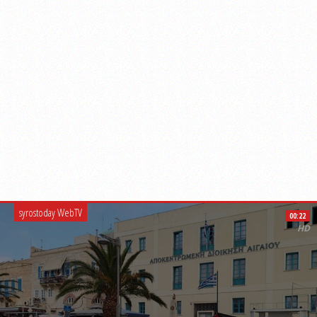
syrostoday WebTV
00:22
HD