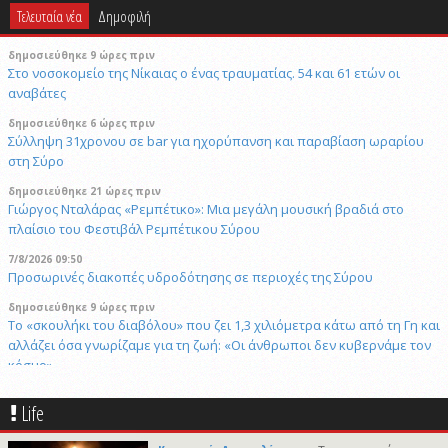
Τελευταία νέα
Δημοφιλή
δημοσιεύθηκε 9 ώρες πριν
Στο νοσοκομείο της Νίκαιας ο ένας τραυματίας. 54 και 61 ετών οι
αναβάτες
δημοσιεύθηκε 6 ώρες πριν
Σύλληψη 31χρονου σε bar για ηχορύπανση και παραβίαση ωραρίου
στη Σύρο
δημοσιεύθηκε 21 ώρες πριν
Γιώργος Νταλάρας «Ρεμπέτικο»: Μια μεγάλη μουσική βραδιά στο
πλαίσιο του Φεστιβάλ Ρεμπέτικου Σύρου
7/8/2026 09:50
Προσωρινές διακοπές υδροδότησης σε περιοχές της Σύρου
δημοσιεύθηκε 9 ώρες πριν
Το «σκουλήκι του διαβόλου» που ζει 1,3 χιλιόμετρα κάτω από τη Γη και
αλλάζει όσα γνωρίζαμε για τη ζωή: «Οι άνθρωποι δεν κυβερνάμε τον
κόσμο»
δημοσιεύθηκε 9 ώρες πριν
Life
Επανεκλογή του Αθ. Κουσαθανά - Μέγα στη θέση του Προέδρου του
Λιμενικού Ταμείου Μυκόνου