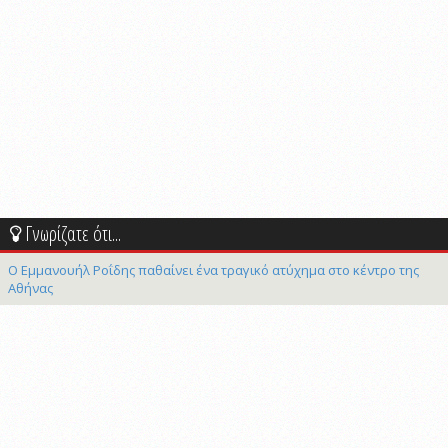
Γνωρίζατε ότι...
Ο Εμμανουήλ Ροΐδης παθαίνει ένα τραγικό ατύχημα στο κέντρο της
Αθήνας