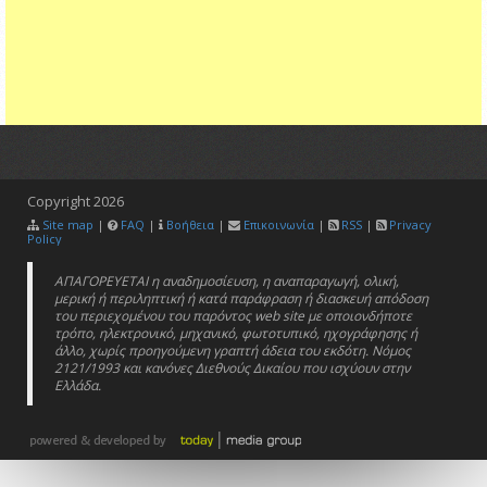
Copyright
2026
Site map
|
FAQ
|
Βοήθεια
|
Επικοινωνία
|
RSS
|
Privacy
Policy
ΑΠΑΓΟΡΕΥΕΤΑΙ η αναδημοσίευση, η αναπαραγωγή, ολική,
μερική ή περιληπτική ή κατά παράφραση ή διασκευή απόδοση
του περιεχομένου του παρόντος web site με οποιονδήποτε
τρόπο, ηλεκτρονικό, μηχανικό, φωτοτυπικό, ηχογράφησης ή
άλλο, χωρίς προηγούμενη γραπτή άδεια του εκδότη. Νόμος
2121/1993 και κανόνες Διεθνούς Δικαίου που ισχύουν στην
Ελλάδα.