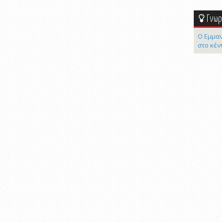
Γνωρί
Ο Εμμαν
στο κέν