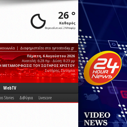
26 °
Καθαρός
Βορειοδυτικοί 2 Μποφόρ
ικοινωνία
Διαφημιστείτε στο syrostoday.gr
Πέμπτη, 6 Αυγούστου 2026
Ανατολή: 6:28 πμ - Δύση: 8:23 μμ
Η ΜΕΤΑΜΟΡΦΩΣΙΣ ΤΟΥ ΣΩΤΗΡΟΣ ΧΡΙΣΤΟΥ
Σωτήρης, Σωτηρία
WebTV
os Stories
Δι@ύγεια
Livescore