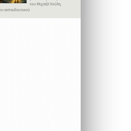
του Μιχαήλ Χούλη,
υ-εκπαιδευτικού