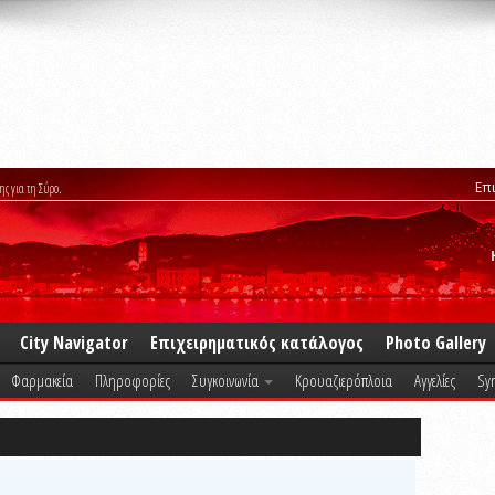
Επ
ης για τη Σύρο.
City Navigator
Επιχειρηματικός κατάλογος
Photo Gallery
Φαρμακεία
Πληροφορίες
Συγκοινωνία
Κρουαζιερόπλοια
Αγγελίες
Syr