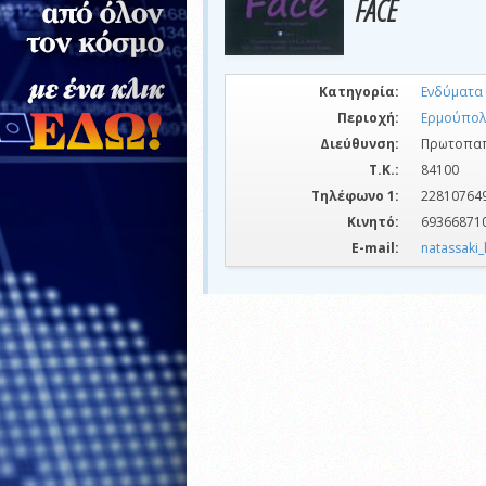
FACE
Κατηγορία:
Ενδύματα
Περιοχή:
Ερμούπολ
Διεύθυνση:
Πρωτοπαπ
Τ.Κ.:
84100
Τηλέφωνο 1:
22810764
Κινητό:
69366871
E-mail:
natassaki