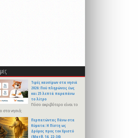
μες
Τιμές καυσίμων στα νησιά
2026: Πού πληρώνεις έως
και 25 λεπτά παραπάνω
το λίτρο
Πόσο ακριβότερο είναι το
ο στα νησιά;
Περπατώντας Πάνω στα
Κύματα: Η Πίστη ως
Δρόμος προς τον Χριστό
(Ματθ. 14, 22-34)