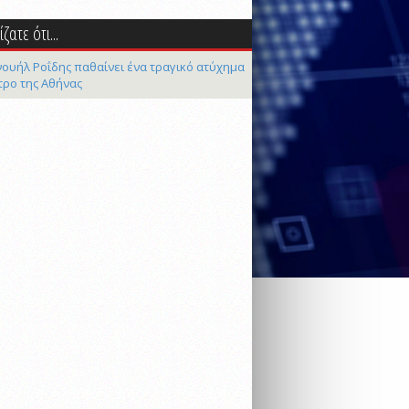
ζατε ότι...
ουήλ Ροΐδης παθαίνει ένα τραγικό ατύχημα
τρο της Αθήνας