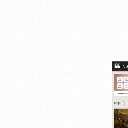
Γνώ
υγραέρι