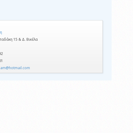
η
αδάκη 15 & Δ. Βικέλα
92
01
_lam@hotmail.com