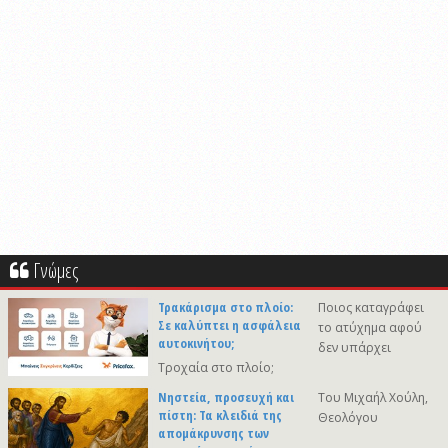
Γνώμες
Τρακάρισμα στο πλοίο:
Ποιος καταγράφει
Σε καλύπτει η ασφάλεια
το ατύχημα αφού
αυτοκινήτου;
δεν υπάρχει
Τροχαία στο πλοίο;
Νηστεία, προσευχή και
Του Μιχαήλ Χούλη,
πίστη: Τα κλειδιά της
Θεολόγου
απομάκρυνσης των