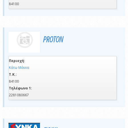
84100
PROTON
Περιοχή:
Κάτω Μάννα
Τ.Κ.:
84100
Τηλέφωνο 1:
2281080667