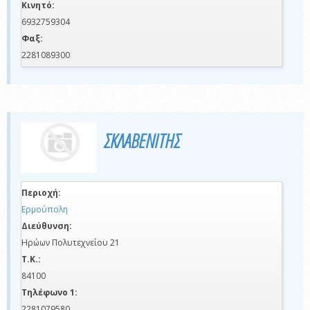
Κινητό:
6932759304
Φαξ:
2281089300
ΣΚΛΑΒΕΝΙΤΗΣ
Περιοχή:
Ερμούπολη
Διεύθυνση:
Ηρώων Πολυτεχνείου 21
Τ.Κ.:
84100
Τηλέφωνο 1:
2281079580