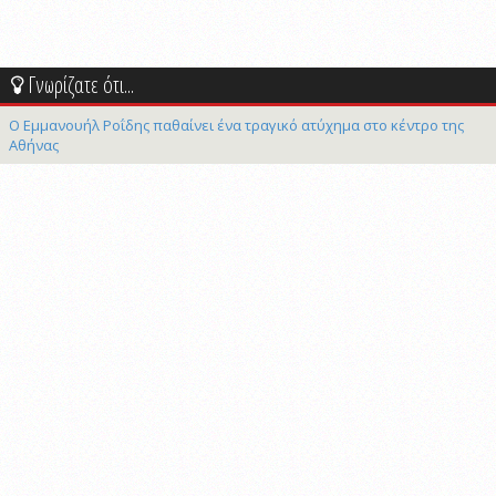
Γνωρίζατε ότι...
Ο Εμμανουήλ Ροΐδης παθαίνει ένα τραγικό ατύχημα στο κέντρο της
Αθήνας