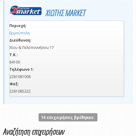
ΧΙΩΤΗΣ MARKET
Περιοχή:
Ερμούπολη
Διεύθυνση:
Χίου & Πελοποννήσου 17
Τ.Κ.:
84100
Τηλέφωνο 1:
2281081008
Φαξ:
2281085222
14
επιχειρήσεις βρέθηκαν.
Αναζήτηση επιχειρήσεων