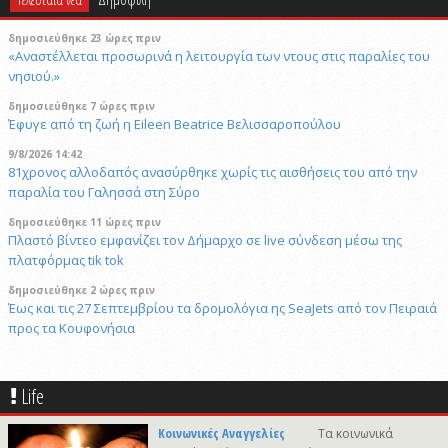
δημοσιεύθηκε 23 ώρες πριν
«Αναστέλλεται προσωρινά η λειτουργία των ντους στις παραλίες του
νησιού.»
δημοσιεύθηκε 7 ώρες πριν
Έφυγε από τη ζωή η Eileen Beatrice Βελισσαροπούλου
9/8/2026 14:42
81χρονος αλλοδαπός ανασύρθηκε χωρίς τις αισθήσεις του από την
παραλία του Γαλησσά στη Σύρο
δημοσιεύθηκε 11 ώρες πριν
Πλαστό βίντεο εμφανίζει τον Δήμαρχο σε live σύνδεση μέσω της
πλατφόρμας tik tok
δημοσιεύθηκε 2 ώρες πριν
Έως και τις 27 Σεπτεμβρίου τα δρομολόγια ης SeaJets από τον Πειραιά
προς τα Κουφονήσια
29/4/2026 18:53
Τραμπ: Τώρα απαιτώ εγώ αποζημιώσεις από το Ιράν για τους νεκρούς
Life
9/8/2026 17:04
Παρέμβαση του εισαγγελέα Σύρου για το ελικόπτερο στο Σαρακήνικο
Κοινωνικές Αναγγελίες
Τα κοινωνικά
(video)