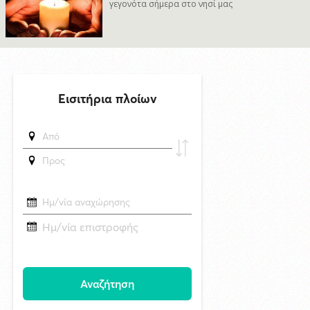
γεγονότα σήμερα στο νησί μας
δημοσιεύθηκε 7 ώρες πριν
Τρακάρισμα στο πλοίο: Σε καλύπτει η ασφάλεια αυτοκινήτου;
9/8/2026 19:51
"Η υγεία στα νησιά δεν είναι πολυτέλεια, ούτε εποχικό ζήτημα που
λύνεται με πρόχειρες ενισχύσεις το καλοκαίρι"
8/8/2026 10:31
Στο νοσοκομείο της Νίκαιας ο ένας τραυματίας. 54 και 61 ετών οι
αναβάτες