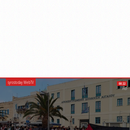
syrostoday WebTV
00:22
HD