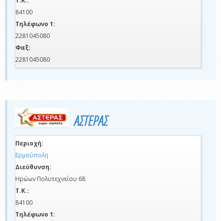
Τ.Κ.:
84100
Τηλέφωνο 1:
2281045080
Φαξ:
2281045080
ΑΣΤΕΡΑΣ
Περιοχή:
Ερμούπολη
Διεύθυνση:
Ηρώων Πολυτεχνείου 68
Τ.Κ.:
84100
Τηλέφωνο 1: