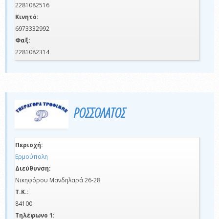
2281082516
Κινητό:
6973332992
Φαξ:
2281082314
ΡΟΣΣΟΛΑΤΟΣ
Περιοχή:
Ερμούπολη
Διεύθυνση:
Νικηφόρου Μανδηλαρά 26-28
Τ.Κ.:
84100
Τηλέφωνο 1: