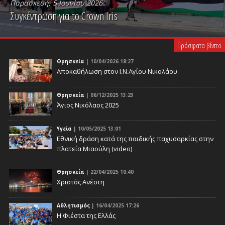
Παρασκευή, 5 Ιουνίου 2026
Συγκέντρωση για το Crown Iris
PLAY VIDEO
Πρόσφατα βίντεο
Θρησκεία
| 10/04/2026 18:27
Αποκαθήλωση στον Ι.Ν.Αγίου Νικολάου
Θρησκεία
| 06/12/2025 13:23
Άγιος Νικόλαος 2025
Υγεία
| 10/05/2025 13:01
Eθνική δράση κατά της παιδικής παχυσαρκίας στην
πλατεία Μιαούλη (video)
Θρησκεία
| 22/04/2025 10:40
Χριστός Ανέστη
Αθλητισμός
| 16/04/2025 17:26
Η Φιέστα της Ελλάς