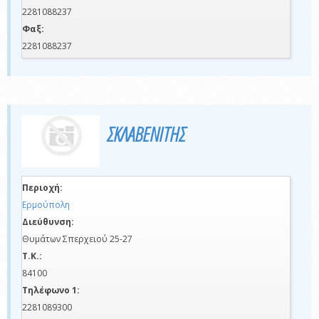
2281088237
Φαξ:
2281088237
ΣΚΛΑΒΕΝΙΤΗΣ
Περιοχή:
Ερμούπολη
Διεύθυνση:
Θυμάτων Σπερχειού 25-27
Τ.Κ.:
84100
Τηλέφωνο 1:
2281089300