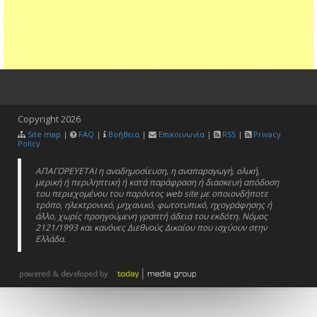
Copyright
2026
Site map
|
FAQ
|
Βοήθεια
|
Επικοινωνία
|
RSS
|
Privacy
Policy
ΑΠΑΓΟΡΕΥΕΤΑΙ η αναδημοσίευση, η αναπαραγωγή, ολική,
μερική ή περιληπτική ή κατά παράφραση ή διασκευή απόδοση
του περιεχομένου του παρόντος web site με οποιονδήποτε
τρόπο, ηλεκτρονικό, μηχανικό, φωτοτυπικό, ηχογράφησης ή
άλλο, χωρίς προηγούμενη γραπτή άδεια του εκδότη. Νόμος
2121/1993 και κανόνες Διεθνούς Δικαίου που ισχύουν στην
Ελλάδα.