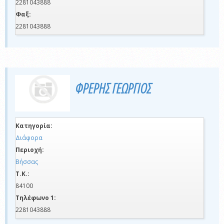
2281043888
Φαξ:
2281043888
ΦΡΕΡΗΣ ΓΕΩΡΓΙΟΣ
Κατηγορία:
Διάφορα
Περιοχή:
Βήσσας
Τ.Κ.:
84100
Τηλέφωνο 1:
2281043888