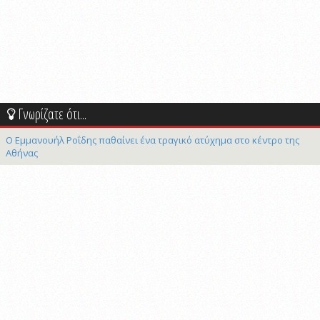
Γνωρίζατε ότι...
Ο Εμμανουήλ Ροΐδης παθαίνει ένα τραγικό ατύχημα στο κέντρο της
Αθήνας