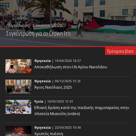
Παρασκευή, 5 Ιουνίου 2026
Συγκέντρωση για το Crown Iris
PLAY VIDEO
Πρόσφατα βίντεο
Θρησκεία
| 10/04/2026 18:27
Αποκαθήλωση στον Ι.Ν.Αγίου Νικολάου
Θρησκεία
| 06/12/2025 13:23
Άγιος Νικόλαος 2025
Υγεία
| 10/05/2025 13:01
Eθνική δράση κατά της παιδικής παχυσαρκίας στην
πλατεία Μιαούλη (video)
Θρησκεία
| 22/04/2025 10:40
Χριστός Ανέστη