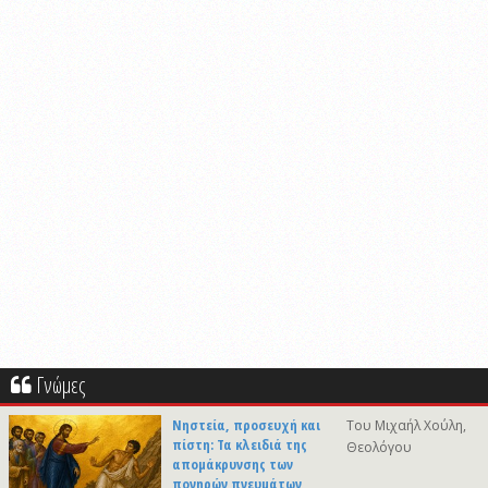
Γνώμες
Νηστεία, προσευχή και
Του Μιχαήλ Χούλη,
πίστη: Τα κλειδιά της
Θεολόγου
απομάκρυνσης των
πονηρών πνευμάτων