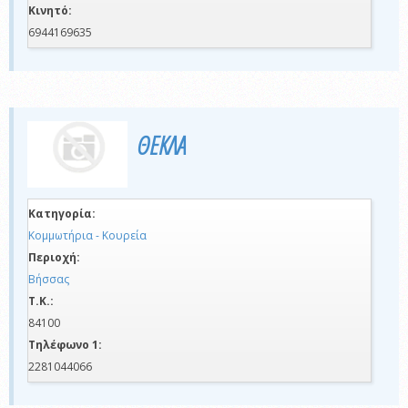
Κινητό:
6944169635
ΘΕΚΛΑ
Κατηγορία:
Κομμωτήρια - Κουρεία
Περιοχή:
Βήσσας
Τ.Κ.:
84100
Τηλέφωνο 1:
2281044066