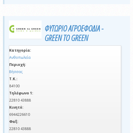
ΦΥΤΩΡΙΟ ΑΓΡΟΕΦΟΔΙΑ -
GREEN TO GREEN
Κατηγορία:
Ανθοπωλεία
Περιοχή:
Βήσσας
Τ.Κ.:
84100
Τηλέφωνο 1:
22810 43888
Κινητό:
6944226610
Φαξ:
22810 43888