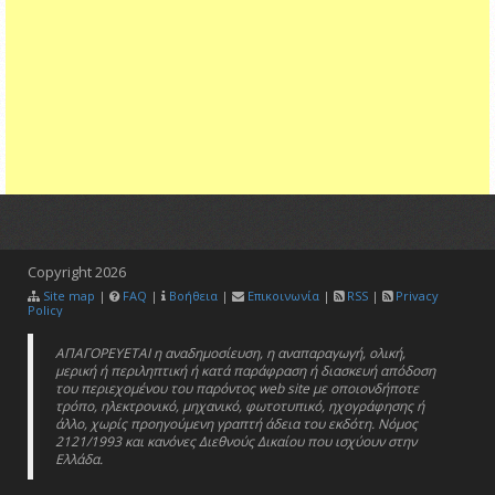
Copyright
2026
Site map
|
FAQ
|
Βοήθεια
|
Επικοινωνία
|
RSS
|
Privacy
Policy
ΑΠΑΓΟΡΕΥΕΤΑΙ η αναδημοσίευση, η αναπαραγωγή, ολική,
μερική ή περιληπτική ή κατά παράφραση ή διασκευή απόδοση
του περιεχομένου του παρόντος web site με οποιονδήποτε
τρόπο, ηλεκτρονικό, μηχανικό, φωτοτυπικό, ηχογράφησης ή
άλλο, χωρίς προηγούμενη γραπτή άδεια του εκδότη. Νόμος
2121/1993 και κανόνες Διεθνούς Δικαίου που ισχύουν στην
Ελλάδα.