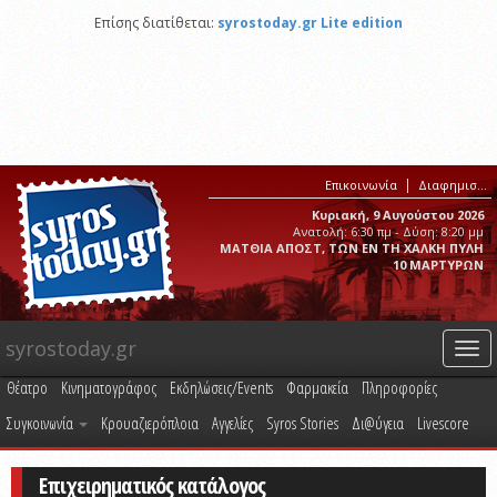
Επίσης διατίθεται:
syrostoday.gr Lite edition
Επικοινωνία
Διαφημιστείτε στο syrostoday.gr
Κυριακή, 9 Αυγούστου 2026
Ανατολή: 6:30 πμ - Δύση: 8:20 μμ
ΜΑΤΘΙΑ ΑΠΟΣΤ, ΤΩΝ ΕΝ ΤΗ ΧΑΛΚΗ ΠΥΛΗ
10 ΜΑΡΤΥΡΩΝ
syrostoday.gr
Togg
navi
Θέατρο
Κινηματογράφος
Εκδηλώσεις/Events
Φαρμακεία
Πληροφορίες
Συγκοινωνία
Κρουαζιερόπλοια
Αγγελίες
Syros Stories
Δι@ύγεια
Livescore
Επιχειρηματικός κατάλογος