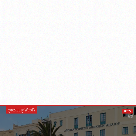
syrostoday WebTV
00:22
HD