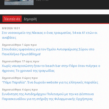
Τελευταία νέα
Δημοφιλή
8/8/2026 10:31
Στο νοσοκομείο της Νίκαιας ο ένας τραυματίας. 54 και 61 ετών οι
αναβάτες
δημοσιεύθηκε 1 ώρα πριν
Σπουδαίες εμφανίσεις για τον Όμιλο Αντισφαίρισης Σύρου στο
Πανελλήνιο Πρωτάθλημα!
δημοσιεύθηκε 17 ώρες πριν
Χωρίς ναυαγοσώστη ήταν το beach bar στην Πάρο όταν πνίγηκε ο
4χρονος: Το χρονικό της τραγωδίας
δημοσιεύθηκε 4 ώρες πριν
"Πάμε Παραλία". Ένα δωρεάν website για τις ελληνικές παραλίες
δημοσιεύθηκε 4 ώρες πριν
Συνάντηση της Αντιδημάρχου Πολιτισμού με την κα Δέσποινα
Παρασκευαΐδου για τη στήριξη της Φιλαρμονικής Ορχήστρας
δημοσιεύθηκε 4 ώρες πριν