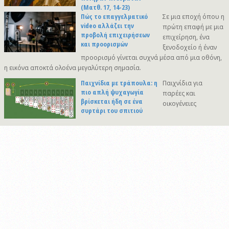
(Ματθ. 17, 14-23)
Πώς το επαγγελματικό
Σε μια εποχή όπου η
video αλλάζει την
πρώτη επαφή με μια
προβολή επιχειρήσεων
επιχείρηση, ένα
και προορισμών
ξενοδοχείο ή έναν
προορισμό γίνεται συχνά μέσα από μια οθόνη,
η εικόνα αποκτά ολοένα μεγαλύτερη σημασία.
Παιχνίδια με τράπουλα: η
Παιχνίδια για
πιο απλή ψυχαγωγία
παρέες και
βρίσκεται ήδη σε ένα
οικογένειες
συρτάρι του σπιτιού