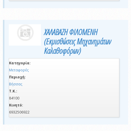
ΧΑΛΑΒΑΖΗ ΦΙΛΟΜΕΝΗ
(Εκμισθώσεις Μηχανημάτων
Καλαθοφόρων)
Κατηγορία:
Μεταφορές
Περιοχή:
Βήσσας
Τ.Κ.:
84100
Κινητό:
6932506922