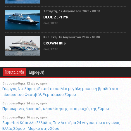
Τετάρτη, 12 Αυγούστου 2026 - 08:00
BLUE ZEPHYR
έως 18:00
Κυριακή, 16 Αυγούστου 2026 - 08:00
CROWN IRIS
έως 17:00
Τελευταία νέα
Δημοφιλή
δημοσιεύθηκε 12 ώρες πριν
Γιώργος Νταλάρας «Ρεμπέτικο»: Μια μεγάλη μουσική βραδιά στο
πλαίσιο του Φεστιβάλ Ρεμπέτικου Σύρου
δημοσιεύθηκε 24 ώρες πριν
Προσωρινές διακοπές υδροδότησης σε περιοχές της Σύρου
δημοσιεύθηκε 16 ώρες πριν
Superbet Κύπελλο Ελλάδας: Την Δευτέρα 24 Αυγούστου ο αγώνας
Ελλάς Σύρου - Μαρκό στην Σύρο