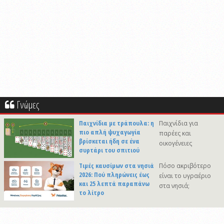
Γνώμες
Παιχνίδια με τράπουλα: η
Παιχνίδια για
πιο απλή ψυχαγωγία
παρέες και
βρίσκεται ήδη σε ένα
οικογένειες
συρτάρι του σπιτιού
Τιμές καυσίμων στα νησιά
Πόσο ακριβότερο
2026: Πού πληρώνεις έως
είναι το υγραέριο
και 25 λεπτά παραπάνω
στα νησιά;
το λίτρο