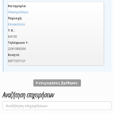
Κατηγορία:
Ηλεκτρολόγοι
Περιοχή:
Επισκοπείο
Τ.Κ.:
84100
Τηλέφωνο 1:
2281083036
Κινητό:
6977337121
9
επιχειρήσεις βρέθηκαν.
Αναζήτηση επιχειρήσεων