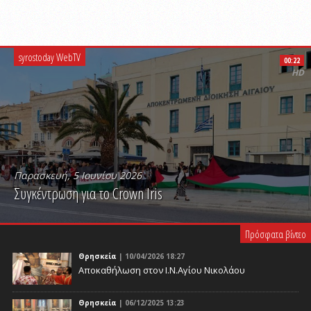
syrostoday WebTV
00:22
HD
Παρασκευή, 5 Ιουνίου 2026
Συγκέντρωση για το Crown Iris
PLAY VIDEO
Πρόσφατα βίντεο
Θρησκεία
| 10/04/2026 18:27
Αποκαθήλωση στον Ι.Ν.Αγίου Νικολάου
Θρησκεία
| 06/12/2025 13:23