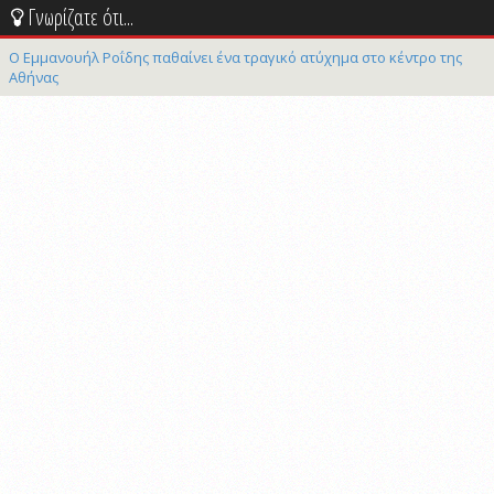
Γνωρίζατε ότι...
Ο Εμμανουήλ Ροΐδης παθαίνει ένα τραγικό ατύχημα στο κέντρο της
Αθήνας