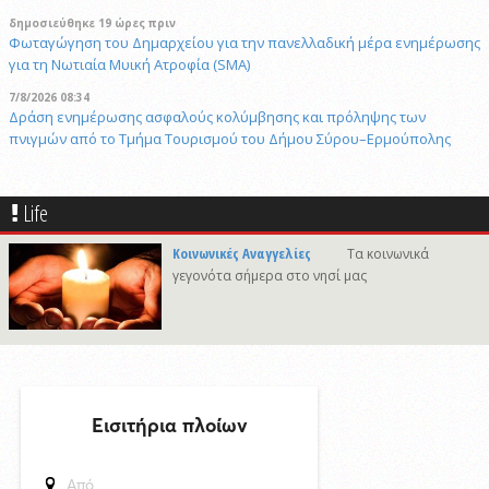
δημοσιεύθηκε 19 ώρες πριν
Φωταγώγηση του Δημαρχείου για την πανελλαδική μέρα ενημέρωσης
για τη Νωτιαία Μυική Ατροφία (SMA)
7/8/2026 08:34
Δράση ενημέρωσης ασφαλούς κολύμβησης και πρόληψης των
πνιγμών από το Τμήμα Τουρισμού του Δήμου Σύρου–Ερμούπολης
6/8/2026 14:43
Αναστολή αποκομιδής ογκωδών και προϊόντων κλαδονομής
Life
4/8/2026 15:20
Στις φυλακές της Χίου οδηγήθηκε ο 41χρονος δράστης του φονικού
Κοινωνικές Αναγγελίες
Τα κοινωνικά
στην Άνω Σύρο
γεγονότα σήμερα στο νησί μας
δημοσιεύθηκε 18 ώρες πριν
Πρόταση για ονοματοδοσία του κεντρικού παραλιακού δρόμου Λωτού
- Κινίου σε οδό "ΦΩΤΙΟΥ Δ. ΞΑΓΟΡΑΡΗ"
δημοσιεύθηκε 19 ώρες πριν
Το Μικροβιολογικό ιατρείο του Αντωνίου Τσιαμπούρη θα είναι
κλειστό από την Δευτέρα 10/8 έως και την Δευτέρα 17/8
6/8/2026 17:17
Η εορτή της Μεταμορφώσεως του Σωτήρος στην Ερμούπολη