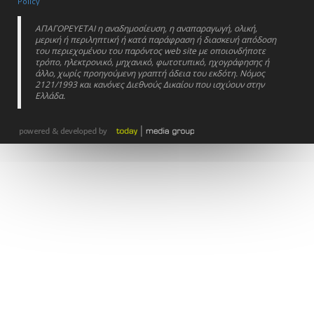
Policy
ΑΠΑΓΟΡΕΥΕΤΑΙ η αναδημοσίευση, η αναπαραγωγή, ολική,
μερική ή περιληπτική ή κατά παράφραση ή διασκευή απόδοση
του περιεχομένου του παρόντος web site με οποιονδήποτε
τρόπο, ηλεκτρονικό, μηχανικό, φωτοτυπικό, ηχογράφησης ή
άλλο, χωρίς προηγούμενη γραπτή άδεια του εκδότη. Νόμος
2121/1993 και κανόνες Διεθνούς Δικαίου που ισχύουν στην
Ελλάδα.