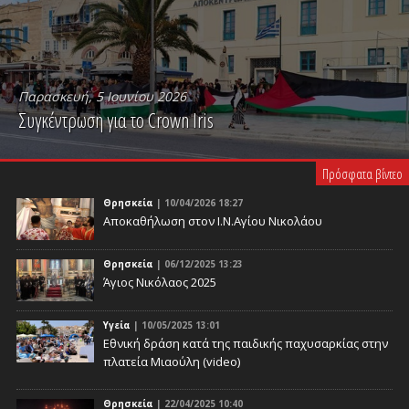
Παρασκευή, 5 Ιουνίου 2026
Συγκέντρωση για το Crown Iris
PLAY VIDEO
Πρόσφατα βίντεο
Θρησκεία
| 10/04/2026 18:27
Αποκαθήλωση στον Ι.Ν.Αγίου Νικολάου
Θρησκεία
| 06/12/2025 13:23
Άγιος Νικόλαος 2025
Υγεία
| 10/05/2025 13:01
Eθνική δράση κατά της παιδικής παχυσαρκίας στην
πλατεία Μιαούλη (video)
Θρησκεία
| 22/04/2025 10:40