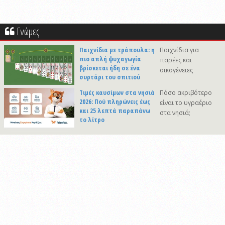
Γνώμες
Παιχνίδια με τράπουλα: η
Παιχνίδια για
πιο απλή ψυχαγωγία
παρέες και
βρίσκεται ήδη σε ένα
οικογένειες
συρτάρι του σπιτιού
Τιμές καυσίμων στα νησιά
Πόσο ακριβότερο
2026: Πού πληρώνεις έως
είναι το υγραέριο
και 25 λεπτά παραπάνω
στα νησιά;
το λίτρο