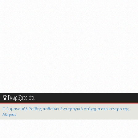
Γνωρίζατε ότι...
Ο Εμμανουήλ Ροΐδης παθαίνει ένα τραγικό ατύχημα στο κέντρο της
Αθήνας