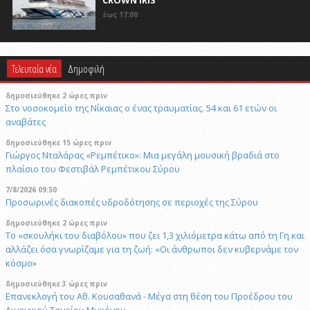
έως 17:00
Τελευταία νέα
Δημοφιλή
δημοσιεύθηκε 2 ώρες πριν
Στο νοσοκομείο της Νίκαιας ο ένας τραυματίας. 54 και 61 ετών οι
αναβάτες
δημοσιεύθηκε 15 ώρες πριν
Γιώργος Νταλάρας «Ρεμπέτικο»: Μια μεγάλη μουσική βραδιά στο
πλαίσιο του Φεστιβάλ Ρεμπέτικου Σύρου
7/8/2026 09:50
Προσωρινές διακοπές υδροδότησης σε περιοχές της Σύρου
δημοσιεύθηκε 2 ώρες πριν
Το «σκουλήκι του διαβόλου» που ζει 1,3 χιλιόμετρα κάτω από τη Γη και
αλλάζει όσα γνωρίζαμε για τη ζωή: «Οι άνθρωποι δεν κυβερνάμε τον
κόσμο»
δημοσιεύθηκε 3 ώρες πριν
Επανεκλογή του Αθ. Κουσαθανά - Μέγα στη θέση του Προέδρου του
Λιμενικού Ταμείου Μυκόνου