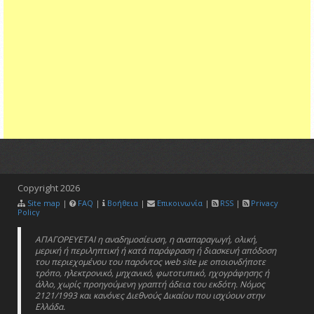
Copyright
2026
Site map
|
FAQ
|
Βοήθεια
|
Επικοινωνία
|
RSS
|
Privacy
Policy
ΑΠΑΓΟΡΕΥΕΤΑΙ η αναδημοσίευση, η αναπαραγωγή, ολική,
μερική ή περιληπτική ή κατά παράφραση ή διασκευή απόδοση
του περιεχομένου του παρόντος web site με οποιονδήποτε
τρόπο, ηλεκτρονικό, μηχανικό, φωτοτυπικό, ηχογράφησης ή
άλλο, χωρίς προηγούμενη γραπτή άδεια του εκδότη. Νόμος
2121/1993 και κανόνες Διεθνούς Δικαίου που ισχύουν στην
Ελλάδα.