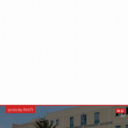
syrostoday WebTV
00:22
HD