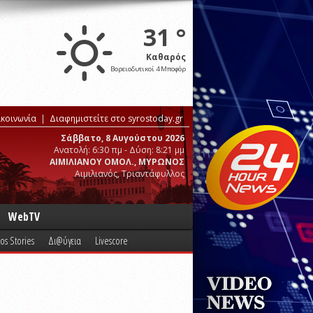
31 °
Καθαρός
Βορειοδυτικοί 4 Μποφόρ
ικοινωνία
Διαφημιστείτε στο syrostoday.gr
Σάββατο, 8 Αυγούστου 2026
Ανατολή: 6:30 πμ - Δύση: 8:21 μμ
ΑΙΜΙΛΙΑΝΟΥ ΟΜΟΛ., ΜΥΡΩΝΟΣ
Αιμιλιανός, Τριαντάφυλλος
WebTV
os Stories
Δι@ύγεια
Livescore