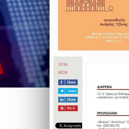
SOCIAL
MEDIA
Share
Tweet
Share
Pin it