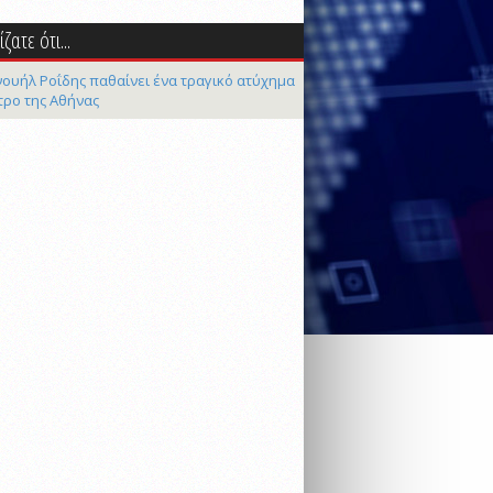
ζατε ότι...
ουήλ Ροΐδης παθαίνει ένα τραγικό ατύχημα
τρο της Αθήνας