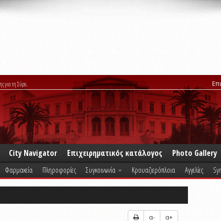
Επ
ης για τη Σύρο.
City Navigator
Επιχειρηματικός κατάλογος
Photo Gallery
Φαρμακεία
Πληροφορίες
Συγκοινωνία
Κρουαζιερόπλοια
Αγγελίες
Syr
α-
α+