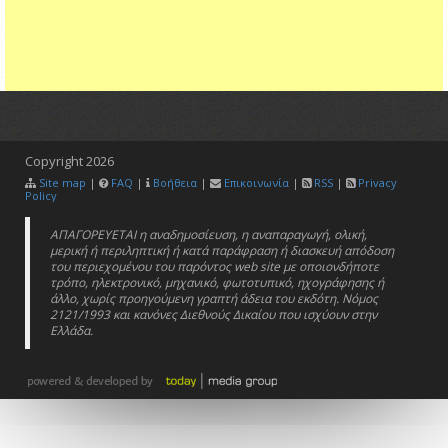
Copyright
2026
Site map
|
FAQ
|
Βοήθεια
|
Επικοινωνία
|
RSS
|
Privacy
Policy
ΑΠΑΓΟΡΕΥΕΤΑΙ η αναδημοσίευση, η αναπαραγωγή, ολική,
μερική ή περιληπτική ή κατά παράφραση ή διασκευή απόδοση
του περιεχομένου του παρόντος web site με οποιονδήποτε
τρόπο, ηλεκτρονικό, μηχανικό, φωτοτυπικό, ηχογράφησης ή
άλλο, χωρίς προηγούμενη γραπτή άδεια του εκδότη. Νόμος
2121/1993 και κανόνες Διεθνούς Δικαίου που ισχύουν στην
Ελλάδα.