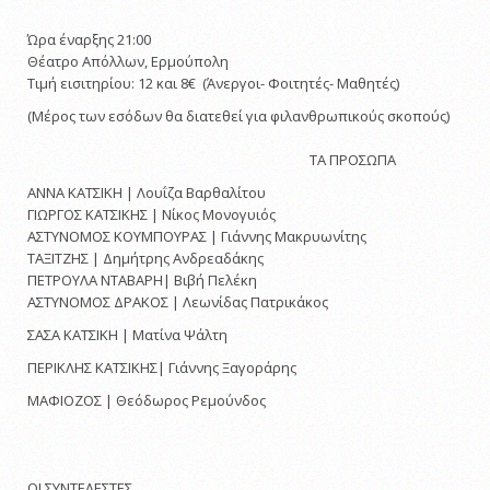
Ώρα έναρξης 21:00
Θέατρο Απόλλων, Ερμούπολη
Τιμή εισιτηρίου: 12 και 8€ (Άνεργοι- Φοιτητές- Μαθητές)
(Μέρος των εσόδων θα διατεθεί για φιλανθρωπικούς σκοπούς)
ΤΑ ΠΡΟΣΩΠΑ
ΑΝΝΑ ΚΑΤΣΙΚΗ | Λουΐζα Βαρθαλίτου
ΓΙΩΡΓΟΣ ΚΑΤΣΙΚΗΣ | Νίκος Μονογυιός
ΑΣΤΥΝΟΜΟΣ ΚΟΥΜΠΟΥΡΑΣ | Γιάννης Μακρυωνίτης
ΤΑΞΙΤΖΗΣ | Δημήτρης Ανδρεαδάκης
ΠΕΤΡΟΥΛΑ ΝΤΑΒΑΡΗ| Βιβή Πελέκη
ΑΣΤΥΝΟΜΟΣ ΔΡΑΚΟΣ | Λεωνίδας Πατρικάκος
ΣΑΣΑ ΚΑΤΣΙΚΗ | Ματίνα Ψάλτη
ΠΕΡΙΚΛΗΣ ΚΑΤΣΙΚΗΣ| Γιάννης Ξαγοράρης
ΜΑΦΙΟΖΟΣ | Θεόδωρος Ρεμούνδος
ΟΙ ΣΥΝΤΕΛΕΣΤΕΣ