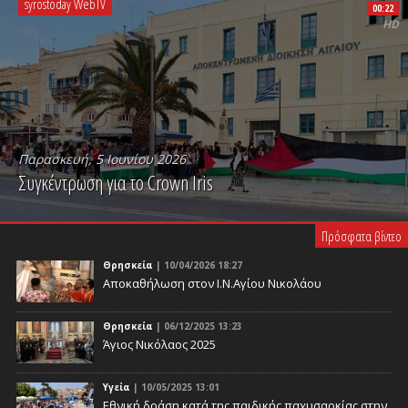
syrostoday WebTV
00:22
HD
Παρασκευή, 5 Ιουνίου 2026
Συγκέντρωση για το Crown Iris
PLAY VIDEO
Πρόσφατα βίντεο
Θρησκεία
| 10/04/2026 18:27
Αποκαθήλωση στον Ι.Ν.Αγίου Νικολάου
Θρησκεία
| 06/12/2025 13:23
Άγιος Νικόλαος 2025
Υγεία
| 10/05/2025 13:01
Eθνική δράση κατά της παιδικής παχυσαρκίας στην