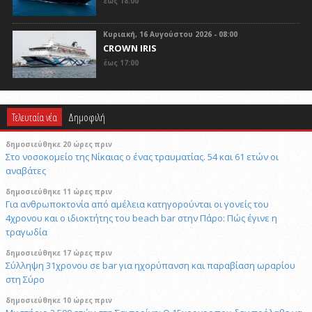
έως 18:00
Κυριακή, 16 Αυγούστου 2026 - 08:00
CROWN IRIS
έως 17:00
Τελευταία νέα
Δημοφιλή
δημοσιεύθηκε 20 ώρες πριν
Στο νοσοκομείο της Νίκαιας ο ένας τραυματίας. 54 και 61 ετών οι
αναβάτες
δημοσιεύθηκε 11 ώρες πριν
Για ανθρωποκτονία από αμέλεια κατηγορούνται οι γονείς του
4χρονου και ο ιδιοκτήτης του beach bar στην Πάρο: Πώς έγινε η
τραγωδία
δημοσιεύθηκε 17 ώρες πριν
Σύλληψη 31χρονου σε bar για ηχορύπανση και παραβίαση ωραρίου
στη Σύρο
δημοσιεύθηκε 10 ώρες πριν