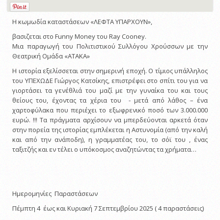
Η κωμωδία καταστάσεων «ΛΕΦΤΑ ΥΠΑΡΧΟΥΝ»,
βασιζεται στο Funny Money του Ray Cooney.
Μια παραγωγή του Πολιτιστικού Συλλόγου Χρούσσων με την
Θεατρική Ομάδα «ΑΤΑΚΑ»
Η ιστορία εξελίσσεται στην σημερινή εποχή. Ο τίμιος υπάλληλος
του ΥΠΕΧΩΔΕ Γιώργος Κατσίκης, επιστρέφει στο σπίτι του για να
γιορτάσει τα γενέθλιά του μαζί με την γυναίκα του και τους
θείους του, έχοντας τα χέρια του - μετά από λάθος – ένα
χαρτοφύλακα που περιέχει το εξωφρενικό ποσό των 3.000.000
ευρώ. !!! Τα πράγματα αρχίσουν να μπερδεύονται αρκετά όταν
στην πορεία της ιστορίας εμπλέκεται η Αστυνομία (από την καλή
και από την ανάποδη), η γραμματέας του, το σόϊ του , ένας
ταξιτζής και εν τέλει ο υπόκοσμος αναζητώντας τα χρήματα…
Ημερομηνίες Παραστάσεων
Πέμπτη 4 έως και Κυριακή 7 Σεπτεμβρίου 2025 ( 4 παραστάσεις)