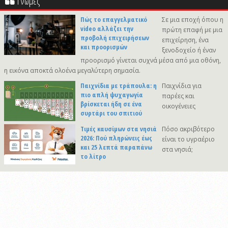
Γνώμες
Πώς το επαγγελματικό
Σε μια εποχή όπου η
video αλλάζει την
πρώτη επαφή με μια
προβολή επιχειρήσεων
επιχείρηση, ένα
και προορισμών
ξενοδοχείο ή έναν
προορισμό γίνεται συχνά μέσα από μια οθόνη,
η εικόνα αποκτά ολοένα μεγαλύτερη σημασία.
Παιχνίδια με τράπουλα: η
Παιχνίδια για
πιο απλή ψυχαγωγία
παρέες και
βρίσκεται ήδη σε ένα
οικογένειες
συρτάρι του σπιτιού
Τιμές καυσίμων στα νησιά
Πόσο ακριβότερο
2026: Πού πληρώνεις έως
είναι το υγραέριο
και 25 λεπτά παραπάνω
στα νησιά;
το λίτρο