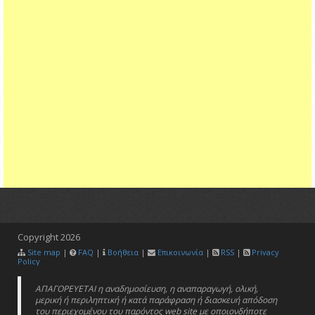
Copyright
2026
Site map
|
FAQ
|
Βοήθεια
|
Επικοινωνία
|
RSS
|
Privacy
Policy
ΑΠΑΓΟΡΕΥΕΤΑΙ η αναδημοσίευση, η αναπαραγωγή, ολική,
μερική ή περιληπτική ή κατά παράφραση ή διασκευή απόδοση
του περιεχομένου του παρόντος web site με οποιονδήποτε