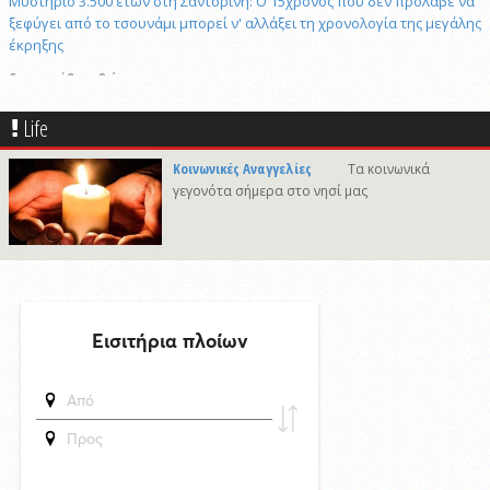
Μυστήριο 3.500 ετών στη Σαντορίνη: Ο 15χρονος που δεν πρόλαβε να
ξεφύγει από το τσουνάμι μπορεί ν' αλλάξει τη χρονολογία της μεγάλης
έκρηξης
δημοσιεύθηκε 8 ώρες πριν
Πώς το επαγγελματικό video αλλάζει την προβολή επιχειρήσεων και
προορισμών
Life
7/8/2026 21:46
Κοινωνικές Αναγγελίες
Τα κοινωνικά
Γιώργος Νταλάρας «Ρεμπέτικο»: Μια μεγάλη μουσική βραδιά στο
γεγονότα σήμερα στο νησί μας
πλαίσιο του Φεστιβάλ Ρεμπέτικου Σύρου
7/8/2026 09:50
Προσωρινές διακοπές υδροδότησης σε περιοχές της Σύρου
δημοσιεύθηκε 21 ώρες πριν
Το «σκουλήκι του διαβόλου» που ζει 1,3 χιλιόμετρα κάτω από τη Γη και
αλλάζει όσα γνωρίζαμε για τη ζωή: «Οι άνθρωποι δεν κυβερνάμε τον
κόσμο»
δημοσιεύθηκε 21 ώρες πριν
Επανεκλογή του Αθ. Κουσαθανά - Μέγα στη θέση του Προέδρου του
Λιμενικού Ταμείου Μυκόνου
6/8/2026 22:03
Καλλιτέχνες από τη Σύρο, την Ελβετία και την Ιαπωνία συναντιούνται