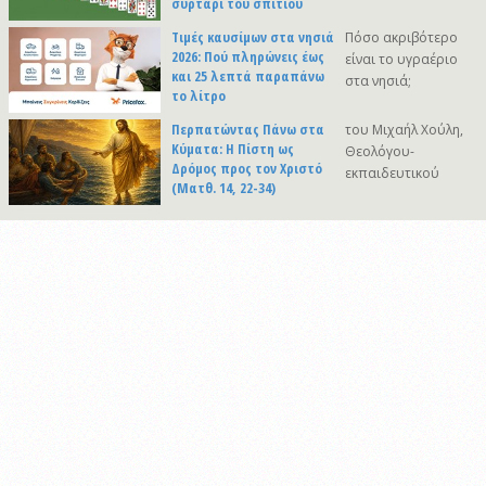
συρτάρι του σπιτιού
Τιμές καυσίμων στα νησιά
Πόσο ακριβότερο
2026: Πού πληρώνεις έως
είναι το υγραέριο
και 25 λεπτά παραπάνω
στα νησιά;
το λίτρο
Περπατώντας Πάνω στα
του Μιχαήλ Χούλη,
Κύματα: Η Πίστη ως
Θεολόγου-
Δρόμος προς τον Χριστό
εκπαιδευτικού
(Ματθ. 14, 22-34)