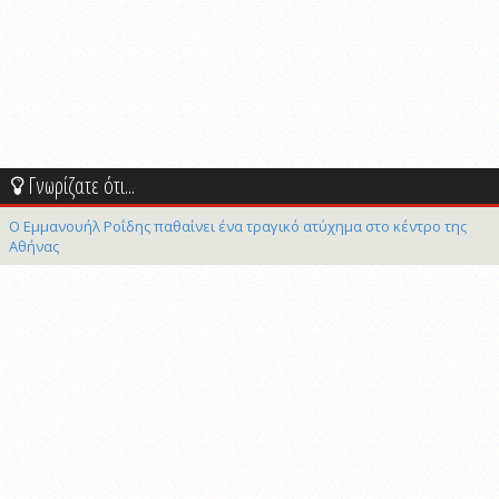
Γνωρίζατε ότι...
Ο Εμμανουήλ Ροΐδης παθαίνει ένα τραγικό ατύχημα στο κέντρο της
Αθήνας