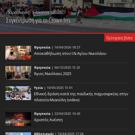
Παρασκευή, 5 Ιουνίου 2026
Συγκέντρωση για το Crown Iris
PLAY VIDEO
Πρόσφατα βίντεο
Θρησκεία
| 10/04/2026 18:27
Αποκαθήλωση στον Ι.Ν.Αγίου Νικολάου
Θρησκεία
| 06/12/2025 13:23
Άγιος Νικόλαος 2025
Υγεία
| 10/05/2025 13:01
Eθνική δράση κατά της παιδικής παχυσαρκίας στην
πλατεία Μιαούλη (video)
Θρησκεία
| 22/04/2025 10:40
Χριστός Ανέστη
Αθλητισμός
| 16/04/2025 17:26