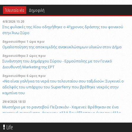
Τελευταία νέα
Δημοφιλή
4/8/2026 15:20
Στις φυλακές της Χίου οδηγήθηκε ο 41χρονος δράστης του φονικού
στην Άνω Σύρο
δημοσιεύθηκε 1 ώρα πριν
Ομαλοποίηση της αποκομιδής ανακυκλώσιμων υλικών στον Δήμο
δημοσιεύθηκε 3 ώρες πριν
Συνάντηση του Δημάρχου Σύρου - Ερμούπολης με τον Γενικό
Διευθυντή Marketing της ΕΡΤ
δημοσιεύθηκε 6 ώρες πριν
«Να είναι γαλήνια τα νερά του τελευταίου σου ταξιδιού»: Συγκινεί ο
αδελφός του υπάρχου του Superferry που βρέθηκε νεκρός στην
καμπίνα του
29/4/2026 18:53
Μυστήριο με το ραντεβού Πεζεσκιάν - Χαμενεϊ: Βρέθηκαν σε ένα
σκοτεινό αυτοκίνητο, άκουγαν, αλλά δεν έβλεπαν ο ένας τον άλλο
5/8/2026 11:35
Life
Πρώτη προσέγγιση του υπερπολυτελούς EXPLORA II στη Σύρο με