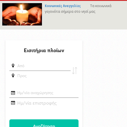
θετικές προοπτικές για το 2027
Κοινωνικές Αναγγελίες
Τα κοινωνικά
δημοσιεύθηκε 4 ώρες πριν
γεγονότα σήμερα στο νησί μας
Το νέο αεροδρόμιο της Πάρου στο Εθνικό Πρόγραμμα Ανάπτυξης με
45,44εκατ. ευρώ
δημοσιεύθηκε 5 ώρες πριν
Παιχνίδια με τράπουλα: η πιο απλή ψυχαγωγία βρίσκεται ήδη σε ένα
συρτάρι του σπιτιού
δημοσιεύθηκε 16 ώρες πριν
Η Σύρος τιμά την εορτή της Μεταμορφώσεως του Σωτήρος
4/8/2026 11:16
"Το βλέπει ο Τσίλλερ και γελά" Ανακαινίζουμε το κλειστό "Γιάννης
Γουλανδρής" το 2026 με σχέδια του 1974