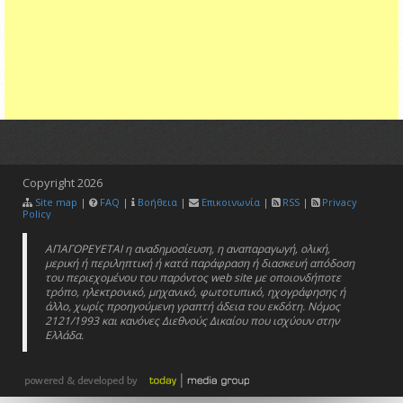
Copyright
2026
Site map
|
FAQ
|
Βοήθεια
|
Επικοινωνία
|
RSS
|
Privacy
Policy
ΑΠΑΓΟΡΕΥΕΤΑΙ η αναδημοσίευση, η αναπαραγωγή, ολική,
μερική ή περιληπτική ή κατά παράφραση ή διασκευή απόδοση
του περιεχομένου του παρόντος web site με οποιονδήποτε
τρόπο, ηλεκτρονικό, μηχανικό, φωτοτυπικό, ηχογράφησης ή
άλλο, χωρίς προηγούμενη γραπτή άδεια του εκδότη. Νόμος
2121/1993 και κανόνες Διεθνούς Δικαίου που ισχύουν στην
Ελλάδα.