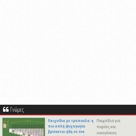
Γνώμες
Παιχνίδια με τράπουλα: η
Παιχνίδια για
πιο απλή ψυχαγωγία
παρέες και
βρίσκεται ήδη σε ένα
οικογένειες