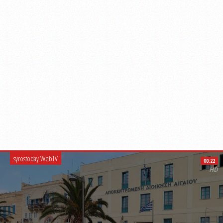
syrostoday WebTV
00:22
HD