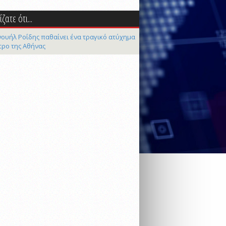
ζατε ότι...
ουήλ Ροΐδης παθαίνει ένα τραγικό ατύχημα
τρο της Αθήνας