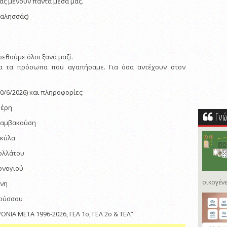
μας μένουν πάντα μέσα μας.
Γαλησσάς)
εθούμε όλοι ξανά μαζί.
 Για τα πρόσωπα που αγαπήσαμε. Για όσα αντέχουν στον
0/6/2026) και πληροφορίες:
ρέρη
Γνώ
Βαμβακούση
Γκύλα
ολλάτου
ονογιού
οικογένε
άνη
Ρούσσου
ΝΙΑ ΜΕΤΑ 1996-2026, ΓΕΛ 1ο, ΓΕΛ 2ο & ΤΕΛ”