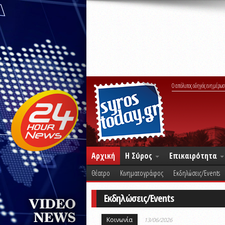
Ο απόλυτος οδηγός ενημέρωσ
Αρχική
Η Σύρος
Επικαιρότητα
Θέατρο
Κινηματογράφος
Εκδηλώσεις/Events
Εκδηλώσεις/Events
Κοινωνία
13/06/2026