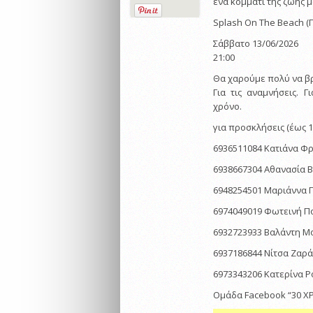
ένα κομμάτι της ζωής 
Splash On The Beach (
Σάββατο 13/06/2026
21:00
Θα χαρούμε πολύ να βρ
Για τις αναμνήσεις.
χρόνο.
για προσκλήσεις (έως 1
6936511084 Κατιάνα Φ
6938667304 Αθανασία 
6948254501 Μαριάννα 
6974049019 Φωτεινή Π
6932723933 Βαλάντη Μ
6937186844 Νίτσα Ζαρ
6973343206 Κατερίνα 
Ομάδα Facebook “30 ΧΡΟ