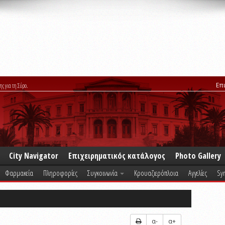
Επ
ης για τη Σύρο.
City Navigator
Επιχειρηματικός κατάλογος
Photo Gallery
Φαρμακεία
Πληροφορίες
Συγκοινωνία
Κρουαζιερόπλοια
Αγγελίες
Syr
α-
α+