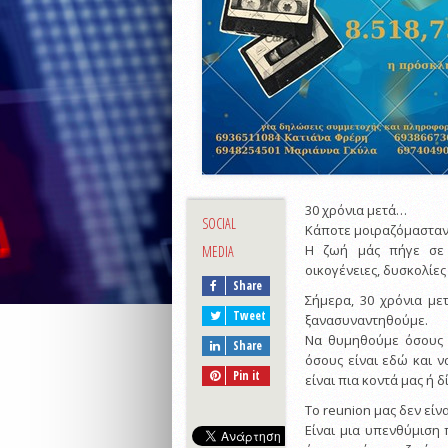
30 χρόνια μετά…
SOCIAL
Κάποτε μοιραζόμασταν τη
Η ζωή μάς πήγε σε δ
MEDIA
οικογένειες, δυσκολίες
Share
Σήμερα, 30 χρόνια με
Tweet
ξανασυναντηθούμε.
Να θυμηθούμε όσους 
Share
όσους είναι εδώ και 
Pin it
είναι πια κοντά μας ή δ
Το reunion μας δεν είν
Είναι μια υπενθύμιση