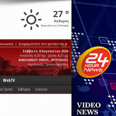
27 °
Καθαρός
Βορειοδυτικοί 4 Μποφόρ
ικοινωνία
Διαφημιστείτε στο syrostoday.gr
Σάββατο, 8 Αυγούστου 2026
Ανατολή: 6:30 πμ - Δύση: 8:21 μμ
ΑΙΜΙΛΙΑΝΟΥ ΟΜΟΛ., ΜΥΡΩΝΟΣ
Αιμιλιανός, Τριαντάφυλλος
WebTV
os Stories
Δι@ύγεια
Livescore