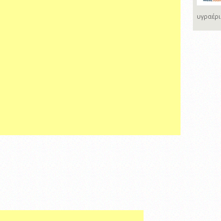
υγραέρι