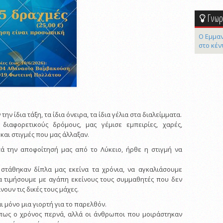
Γνωρί
Ο Εμμαν
στο κέν
ν ίδια τάξη, τα ίδια όνειρα, τα ίδια γέλια στα διαλείμματα.
ιαφορετικούς δρόμους, μας γέμισε εμπειρίες, χαρές,
 και στιγμές που μας άλλαξαν.
τά την αποφοίτησή μας από το Λύκειο, ήρθε η στιγμή να
στάθηκαν δίπλα μας εκείνα τα χρόνια, να αγκαλιάσουμε
να τιμήσουμε με αγάπη εκείνους τους συμμαθητές που δεν
ίνουν τις δικές τους μάχες.
αι μόνο μια γιορτή για το παρελθόν.
 πως ο χρόνος περνά, αλλά οι άνθρωποι που μοιράστηκαν