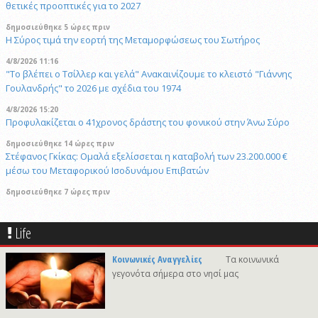
θετικές προοπτικές για το 2027
δημοσιεύθηκε 5 ώρες πριν
Η Σύρος τιμά την εορτή της Μεταμορφώσεως του Σωτήρος
4/8/2026 11:16
"Το βλέπει ο Τσίλλερ και γελά" Ανακαινίζουμε το κλειστό "Γιάννης
Γουλανδρής" το 2026 με σχέδια του 1974
4/8/2026 15:20
Προφυλακίζεται ο 41χρονος δράστης του φονικού στην Άνω Σύρο
δημοσιεύθηκε 14 ώρες πριν
Στέφανος Γκίκας: Ομαλά εξελίσσεται η καταβολή των 23.200.000 €
μέσω του Μεταφορικού Ισοδυνάμου Επιβατών
δημοσιεύθηκε 7 ώρες πριν
Η Μύκονος υποδέχτηκε το πολυτελές κρουαζιερόπλοιο Explora II
29/4/2026 18:53
Life
Συναγερμός στη Βόρεια Καρολίνα: Αναφορές για πολλούς νεκρούς και
τραυματίες μετά από πυροβολισμούς
Κοινωνικές Αναγγελίες
Τα κοινωνικά
γεγονότα σήμερα στο νησί μας
δημοσιεύθηκε 11 ώρες πριν
Σχολή Προπονητών UEFA C στη Σύρο
δημοσιεύθηκε 15 ώρες πριν