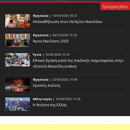
Πρόσφατα βίντεο
Θρησκεία
| 10/04/2026 18:27
Αποκαθήλωση στον Ι.Ν.Αγίου Νικολάου
Θρησκεία
| 06/12/2025 13:23
Άγιος Νικόλαος 2025
Υγεία
| 10/05/2025 13:01
Eθνική δράση κατά της παιδικής παχυσαρκίας στην
πλατεία Μιαούλη (video)
Θρησκεία
| 22/04/2025 10:40
Χριστός Ανέστη
Αθλητισμός
| 16/04/2025 17:26
Η Φιέστα της Ελλάς