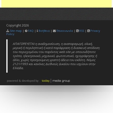
Copyright
2026
Site map
|
FAQ
|
Βοήθεια
|
Επικοινωνία
|
RSS
|
Privacy
Policy
ΑΠΑΓΟΡΕΥΕΤΑΙ η αναδημοσίευση, η αναπαραγωγή, ολική,
μερική ή περιληπτική ή κατά παράφραση ή διασκευή απόδοση
του περιεχομένου του παρόντος web site με οποιονδήποτε
τρόπο, ηλεκτρονικό, μηχανικό, φωτοτυπικό, ηχογράφησης ή
άλλο, χωρίς προηγούμενη γραπτή άδεια του εκδότη. Νόμος
2121/1993 και κανόνες Διεθνούς Δικαίου που ισχύουν στην
Ελλάδα.