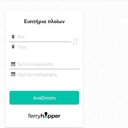
To κρυφό στολίδι των Μικρών Κυκλάδων σε Video
δημοσιεύθηκε 20 ώρες πριν
Απαγόρευση κυκλοφορίας στον παραλιακό δρόμο του Γαλησσά