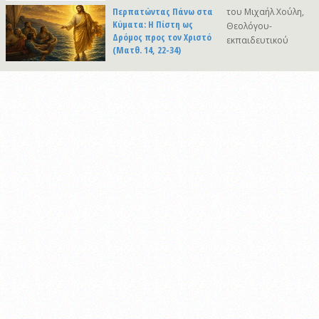
Περπατώντας Πάνω στα
του Μιχαήλ Χούλη,
Κύματα: Η Πίστη ως
Θεολόγου-
Δρόμος προς τον Χριστό
εκπαιδευτικού
(Ματθ. 14, 22-34)