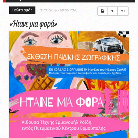
Πολιτισμός
05/06/2026 - 09/06/2026
α-
α+
«Ήτανε μια φορά»