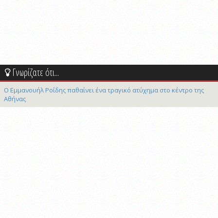
Γνωρίζατε ότι...
Ο Εμμανουήλ Ροΐδης παθαίνει ένα τραγικό ατύχημα στο κέντρο της
Αθήνας