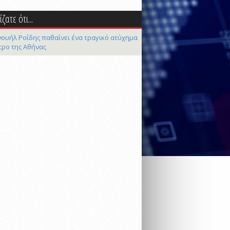
ζατε ότι...
ουήλ Ροΐδης παθαίνει ένα τραγικό ατύχημα
τρο της Αθήνας