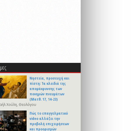
μες
Νηστεία, προσευχή και
πίστη: Τα κλειδιά της
απομάκρυνσης των
πονηρών πνευμάτων
(Ματθ. 17, 14-23)
αήλ Χούλη, Θεολόγου
Πώς το επαγγελματικό
video αλλάζει την
προβολή επιχειρήσεων
και προορισμών