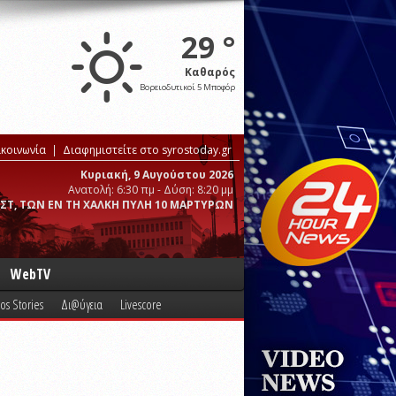
29 °
Καθαρός
Βορειοδυτικοί 5 Μποφόρ
ικοινωνία
Διαφημιστείτε στο syrostoday.gr
Κυριακή, 9 Αυγούστου 2026
Ανατολή: 6:30 πμ - Δύση: 8:20 μμ
ΣΤ, ΤΩΝ ΕΝ ΤΗ ΧΑΛΚΗ ΠΥΛΗ 10 ΜΑΡΤΥΡΩΝ
WebTV
os Stories
Δι@ύγεια
Livescore