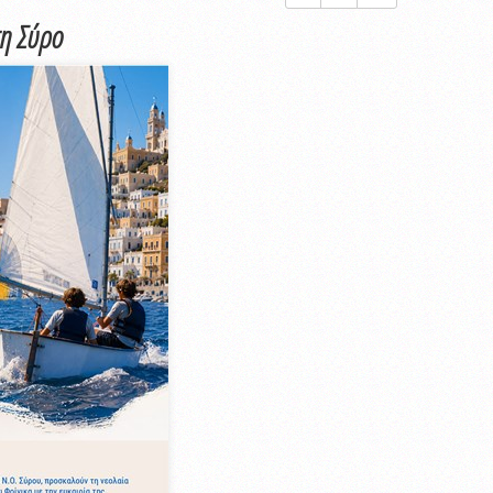
τη Σύρο