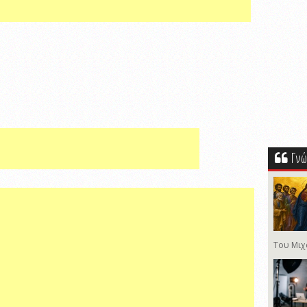
Γνώ
Του Μιχ