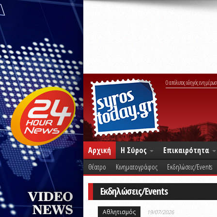
Ο απόλυτος οδηγός ενημέρωσ
Αρχική
Η Σύρος
Επικαιρότητα
Θέατρο
Κινηματογράφος
Εκδηλώσεις/Events
Εκδηλώσεις/Events
Αθλητισμός
19/07/2026