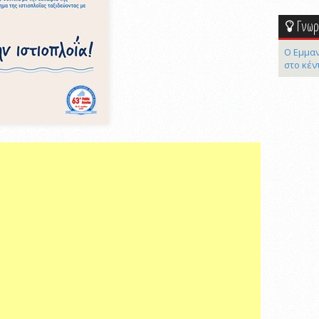
Γνωρί
Ο Εμμαν
στο κέν