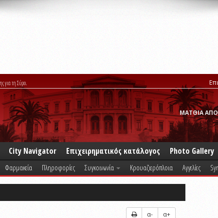
Επ
ης για τη Σύρο.
ΜΑΤΘΙΑ ΑΠΟ
City Navigator
Επιχειρηματικός κατάλογος
Photo Gallery
Φαρμακεία
Πληροφορίες
Συγκοινωνία
Κρουαζιερόπλοια
Αγγελίες
Syr
α-
α+