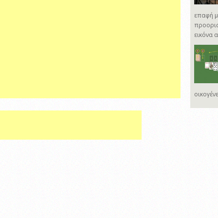
επαφή με
προορισ
εικόνα 
οικογένε