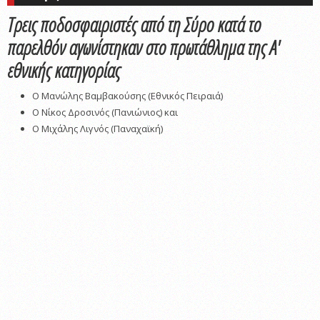
Τρεις ποδοσφαιριστές από τη Σύρο κατά το
παρελθόν αγωνίστηκαν στο πρωτάθλημα της Α'
εθνικής κατηγορίας
Ο Μανώλης Βαμβακούσης (Εθνικός Πειραιά)
Ο Νίκος Δροσινός (Πανιώνιος) και
Ο Μιχάλης Λιγνός (Παναχαϊκή)