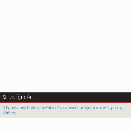
Γνωρίζατε ότι...
Ο Εμμανουήλ Ροΐδης παθαίνει ένα τραγικό ατύχημα στο κέντρο της
Αθήνας