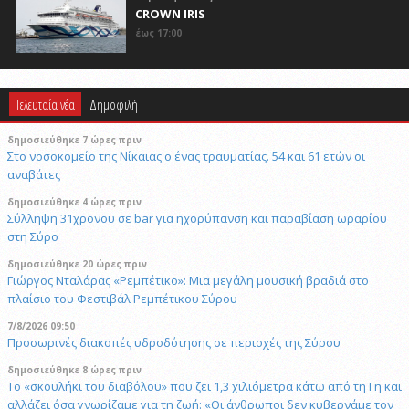
CROWN IRIS
έως 17:00
Τελευταία νέα
Δημοφιλή
δημοσιεύθηκε 7 ώρες πριν
Στο νοσοκομείο της Νίκαιας ο ένας τραυματίας. 54 και 61 ετών οι
αναβάτες
δημοσιεύθηκε 4 ώρες πριν
Σύλληψη 31χρονου σε bar για ηχορύπανση και παραβίαση ωραρίου
στη Σύρο
δημοσιεύθηκε 20 ώρες πριν
Γιώργος Νταλάρας «Ρεμπέτικο»: Μια μεγάλη μουσική βραδιά στο
πλαίσιο του Φεστιβάλ Ρεμπέτικου Σύρου
7/8/2026 09:50
Προσωρινές διακοπές υδροδότησης σε περιοχές της Σύρου
δημοσιεύθηκε 8 ώρες πριν
Το «σκουλήκι του διαβόλου» που ζει 1,3 χιλιόμετρα κάτω από τη Γη και
αλλάζει όσα γνωρίζαμε για τη ζωή: «Οι άνθρωποι δεν κυβερνάμε τον