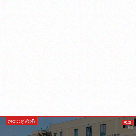
syrostoday WebTV
00:22
HD