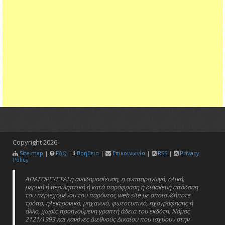
Copyright
2026
Site map
|
FAQ
|
Βοήθεια
|
Επικοινωνία
|
RSS
|
Privacy
Policy
ΑΠΑΓΟΡΕΥΕΤΑΙ η αναδημοσίευση, η αναπαραγωγή, ολική,
μερική ή περιληπτική ή κατά παράφραση ή διασκευή απόδοση
του περιεχομένου του παρόντος web site με οποιονδήποτε
τρόπο, ηλεκτρονικό, μηχανικό, φωτοτυπικό, ηχογράφησης ή
άλλο, χωρίς προηγούμενη γραπτή άδεια του εκδότη. Νόμος
2121/1993 και κανόνες Διεθνούς Δικαίου που ισχύουν στην