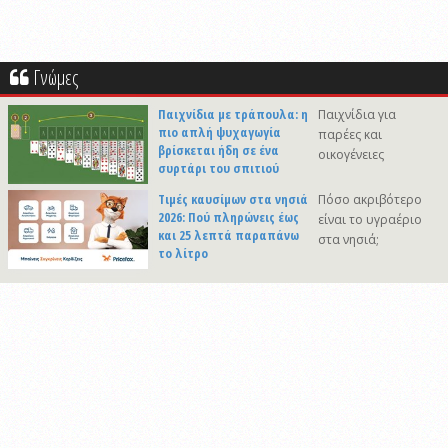
Γνώμες
Παιχνίδια με τράπουλα: η
Παιχνίδια για
πιο απλή ψυχαγωγία
παρέες και
βρίσκεται ήδη σε ένα
οικογένειες
συρτάρι του σπιτιού
Τιμές καυσίμων στα νησιά
Πόσο ακριβότερο
2026: Πού πληρώνεις έως
είναι το υγραέριο
και 25 λεπτά παραπάνω
στα νησιά;
το λίτρο